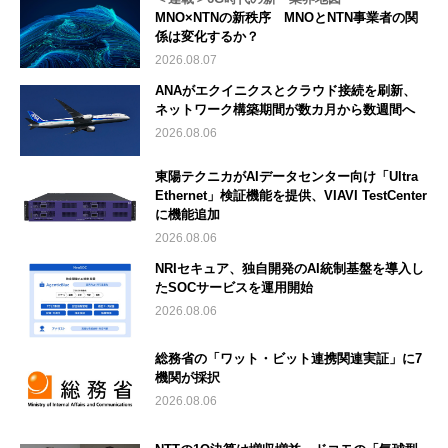
MNO×NTNの新秩序 MNOとNTN事業者の関
係は変化するか？
2026.08.07
ANAがエクイニクスとクラウド接続を刷新、
ネットワーク構築期間が数カ月から数週間へ
2026.08.06
東陽テクニカがAIデータセンター向け「Ultra
Ethernet」検証機能を提供、VIAVI TestCenter
に機能追加
2026.08.06
NRIセキュア、独自開発のAI統制基盤を導入し
たSOCサービスを運用開始
2026.08.06
総務省の「ワット・ビット連携関連実証」に7
機関が採択
2026.08.06