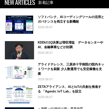
NEW ARTICLES
新着記事
ソフトバンク、AIコーディングツールの活用と
ガバナンスを両立する新機能
2026.08.07
KDDIの1Q決算は増収増益 データセンターや
AI、金融事業などが好調
2026.08.07
アライドテレシス、三原赤十字病院の院内ネッ
トワークを刷新 少人数運用でも安定稼働を支
援
2026.08.07
ZETAアライアンス、AIとIoTの共創を推進す
る 「Agentic IoT Lab」を設立
2026.08.07
＜連載＞6G時代の新・業界地図