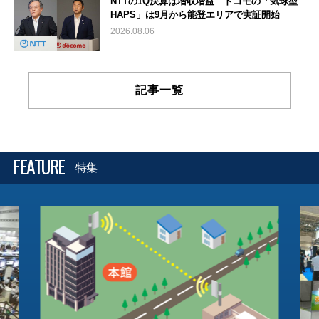
NTTの1Q決算は増収増益 ドコモの「気球型
HAPS」は9月から能登エリアで実証開始
2026.08.06
記事一覧
FEATURE
特集