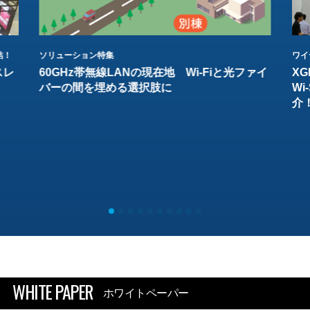
結！
ソリューション特集
ワイ
スレ
60GHz帯無線LANの現在地 Wi-Fiと光ファイ
XG
バーの間を埋める選択肢に
W
介
WHITE PAPER
ホワイトペーパー