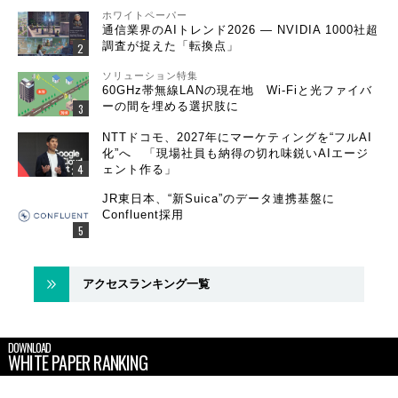
ホワイトペーパー
通信業界のAIトレンド2026 ― NVIDIA 1000社超
調査が捉えた「転換点」
ソリューション特集
60GHz帯無線LANの現在地 Wi-Fiと光ファイバ
ーの間を埋める選択肢に
NTTドコモ、2027年にマーケティングを“フルAI
化”へ 「現場社員も納得の切れ味鋭いAIエージ
ェント作る」
JR東日本、“新Suica”のデータ連携基盤に
Confluent採用
アクセスランキング一覧
DOWNLOAD
WHITE PAPER RANKING