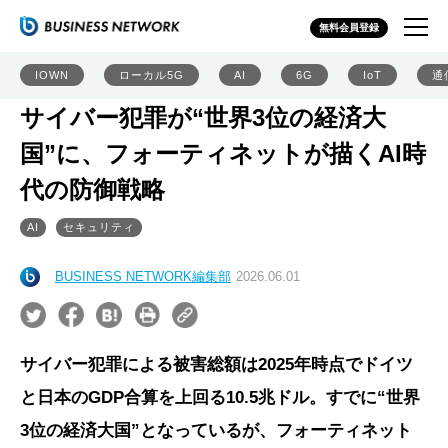
無料会員登録
IOWN
ローカル5G
AI
6G
IoT
通
サイバー犯罪が“世界3位の経済大
国”に、フォーティネットが描くAI時
代の防御戦略
AI
セキュリティ
BUSINESS NETWORK編集部
2026.06.01
サイバー犯罪による被害総額は2025年時点でドイツ
と日本のGDP合算を上回る10.5兆ドル。すでに“世界
3位の経済大国”となっているが、フォーティネット