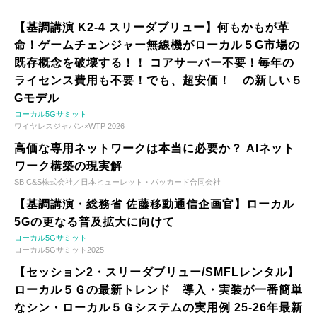
【基調講演 K2-4 スリーダブリュー】何もかもが革
命！ゲームチェンジャー無線機がローカル５G市場の
既存概念を破壊する！！ コアサーバー不要！毎年の
ライセンス費用も不要！でも、超安価！ の新しい５
Gモデル
ローカル5Gサミット
ワイヤレスジャパン×WTP 2026
高価な専用ネットワークは本当に必要か？ AIネット
ワーク構築の現実解
SB C&S株式会社／日本ヒューレット・パッカード合同会社
【基調講演・総務省 佐藤移動通信企画官】ローカル
5Gの更なる普及拡大に向けて
ローカル5Gサミット
ローカル5Gサミット2025
【セッション2・スリーダブリュー/SMFLレンタル】
ローカル５Ｇの最新トレンド 導入・実装が一番簡単
なシン・ローカル５Ｇシステムの実用例 25-26年最新