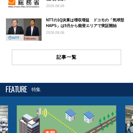
2026.08.06
NTTの1Q決算は増収増益 ドコモの「気球型
HAPS」は9月から能登エリアで実証開始
2026.08.06
記事一覧
FEATURE
特集