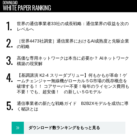
DOWNLOAD
WHITE PAPER RANKING
世界の通信事業者33社の成長戦略：通信業界の収益を次の
レベルへ
［世界4473社調査］通信業界におけるAI成熟度と先駆企業
の戦略
高価な専用ネットワークは本当に必要か？ AIネットワーク
構築の現実解
【基調講演 K2-4 スリーダブリュー】何もかもが革命！ゲ
ームチェンジャー無線機がローカル５G市場の既存概念を
破壊する！！ コアサーバー不要！毎年のライセンス費用も
不要！でも、超安価！ の新しい５Gモデル
通信事業者の新たな戦略ガイド B2B2Xモデルを成功に導
く秘訣とは
ダウンロード数ランキングをもっと見る