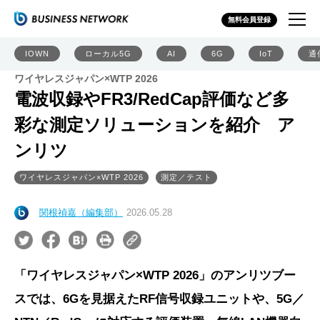
無料会員登録
IOWN
ローカル5G
AI
6G
IoT
通
ワイヤレスジャパン×WTP 2026
電波収録やFR3/RedCap評価など多
彩な測定ソリューションを紹介 ア
ンリツ
ワイヤレスジャパン×WTP 2026
測定／テスト
関根禎嘉（編集部）
2026.05.28
「ワイヤレスジャパン×WTP 2026」のアンリツブー
スでは、6Gを見据えたRF信号収録ユニットや、5G／