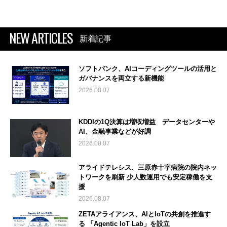
NEW ARTICLES
新着記事
ソフトバンク、AIコーディングツールの活用と
ガバナンスを両立する新機能
2026.08.07
KDDIの1Q決算は増収増益 データセンターや
AI、金融事業などが好調
2026.08.07
アライドテレシス、三原赤十字病院の院内ネッ
トワークを刷新 少人数運用でも安定稼働を支
援
2026.08.07
ZETAアライアンス、AIとIoTの共創を推進す
る 「Agentic IoT Lab」を設立