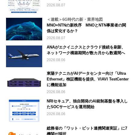
2026.08.07
＜連載＞6G時代の新・業界地図
MNO×NTNの新秩序 MNOとNTN事業者の関
係は変化するか？
2026.08.07
ANAがエクイニクスとクラウド接続を刷新、
ネットワーク構築期間が数カ月から数週間へ
2026.08.06
東陽テクニカがAIデータセンター向け「Ultra
Ethernet」検証機能を提供、VIAVI TestCenter
に機能追加
2026.08.06
NRIセキュア、独自開発のAI統制基盤を導入し
たSOCサービスを運用開始
2026.08.06
総務省の「ワット・ビット連携関連実証」に7
機関が採択