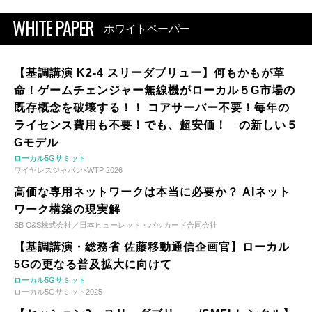
WHITE PAPER
ホワイトペーパー
【基調講演 K2-4 スリーダブリュー】何もかもが革
命！ゲームチェンジャー無線機がローカル５G市場の
既存概念を破壊する！！ コアサーバー不要！毎年の
ライセンス費用も不要！でも、超安価！ の新しい５
Gモデル
ローカル5Gサミット
ワイヤレスジャパン×WTP 2026
高価な専用ネットワークは本当に必要か？ AIネット
ワーク構築の現実解
SB C&S株式会社／日本ヒューレット・パッカード合同会社
【基調講演・総務省 佐藤移動通信企画官】ローカル
5Gの更なる普及拡大に向けて
ローカル5Gサミット
ローカル5Gサミット2025