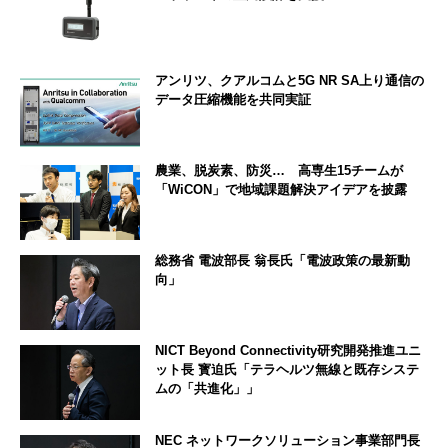
アンリツ、クアルコムと5G NR SA上り通信の
データ圧縮機能を共同実証
農業、脱炭素、防災… 高専生15チームが
「WiCON」で地域課題解決アイデアを披露
総務省 電波部長 翁長氏「電波政策の最新動
向」
NICT Beyond Connectivity研究開発推進ユニ
ット長 寳迫氏「テラヘルツ無線と既存システ
ムの「共進化」」
NEC ネットワークソリューション事業部門長