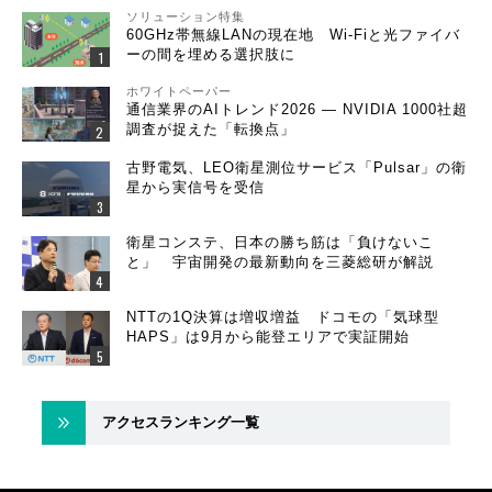
ソリューション特集
60GHz帯無線LANの現在地 Wi-Fiと光ファイバ
ーの間を埋める選択肢に
ホワイトペーパー
通信業界のAIトレンド2026 ― NVIDIA 1000社超
調査が捉えた「転換点」
古野電気、LEO衛星測位サービス「Pulsar」の衛
星から実信号を受信
衛星コンステ、日本の勝ち筋は「負けないこ
と」 宇宙開発の最新動向を三菱総研が解説
NTTの1Q決算は増収増益 ドコモの「気球型
HAPS」は9月から能登エリアで実証開始
アクセスランキング一覧