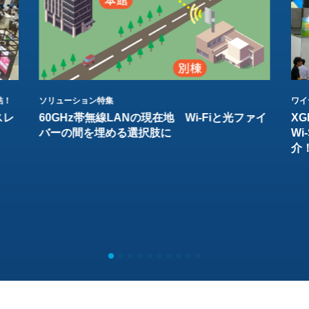
結！
ソリューション特集
ワイ
スレ
60GHz帯無線LANの現在地 Wi-Fiと光ファイ
XG
バーの間を埋める選択肢に
W
介