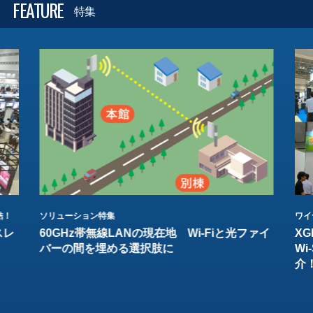
FEATURE
特集
結！
ソリューション特集
ワイ
スレ
60GHz帯無線LANの現在地 Wi-Fiと光ファイ
XG
バーの間を埋める選択肢に
W
介