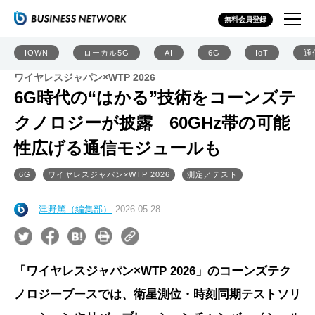
無料会員登録
IOWN
ローカル5G
AI
6G
IoT
通
ワイヤレスジャパン×WTP 2026
6G時代の“はかる”技術をコーンズテ
クノロジーが披露 60GHz帯の可能
性広げる通信モジュールも
6G
ワイヤレスジャパン×WTP 2026
測定／テスト
津野篤（編集部）
2026.05.28
「ワイヤレスジャパン×WTP 2026」のコーンズテク
ノロジーブースでは、衛星測位・時刻同期テストソリ