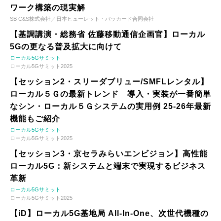
ワーク構築の現実解
SB C&S株式会社／日本ヒューレット・パッカード合同会社
【基調講演・総務省 佐藤移動通信企画官】ローカル
5Gの更なる普及拡大に向けて
ローカル5Gサミット
ローカル5Gサミット2025
【セッション2・スリーダブリュー/SMFLレンタル】
ローカル５Ｇの最新トレンド 導入・実装が一番簡単
なシン・ローカル５Ｇシステムの実用例 25-26年最新
機能もご紹介
ローカル5Gサミット
ローカル5Gサミット2025
【セッション3・京セラみらいエンビジョン】高性能
ローカル5G：新システムと端末で実現するビジネス
革新
ローカル5Gサミット
ローカル5Gサミット2025
【iD】ローカル5G基地局 All-In-One、次世代機種の