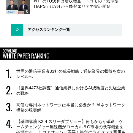
NTTの1Q決算は増収増益 ドコモの「気球型
HAPS」は9月から能登エリアで実証開始
アクセスランキング一覧
DOWNLOAD
WHITE PAPER RANKING
世界の通信事業者33社の成長戦略：通信業界の収益を次の
レベルへ
［世界4473社調査］通信業界におけるAI成熟度と先駆企業
の戦略
高価な専用ネットワークは本当に必要か？ AIネットワーク
構築の現実解
【基調講演 K2-4 スリーダブリュー】何もかもが革命！ゲ
ームチェンジャー無線機がローカル５G市場の既存概念を
破壊する！！ コアサーバー不要！毎年のライセンス費用も