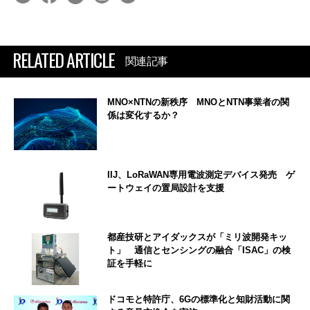
RELATED ARTICLE
関連記事
MNO×NTNの新秩序 MNOとNTN事業者の関
係は変化するか？
IIJ、LoRaWAN専用電波測定デバイス発売 ゲ
ートウェイの置局設計を支援
都産技研とアイダックスが「ミリ波開発キッ
ト」 通信とセンシングの融合「ISAC」の検
証を手軽に
ドコモと特許庁、6Gの標準化と知財活動に関