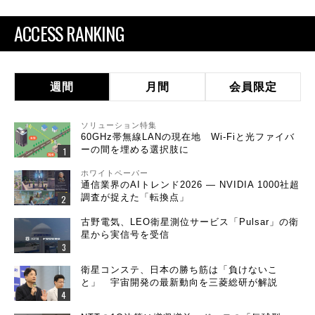
ACCESS RANKING
週間
月間
会員限定
ソリューション特集
60GHz帯無線LANの現在地 Wi-Fiと光ファイバ
ーの間を埋める選択肢に
ホワイトペーパー
通信業界のAIトレンド2026 ― NVIDIA 1000社超
調査が捉えた「転換点」
古野電気、LEO衛星測位サービス「Pulsar」の衛
星から実信号を受信
衛星コンステ、日本の勝ち筋は「負けないこ
と」 宇宙開発の最新動向を三菱総研が解説