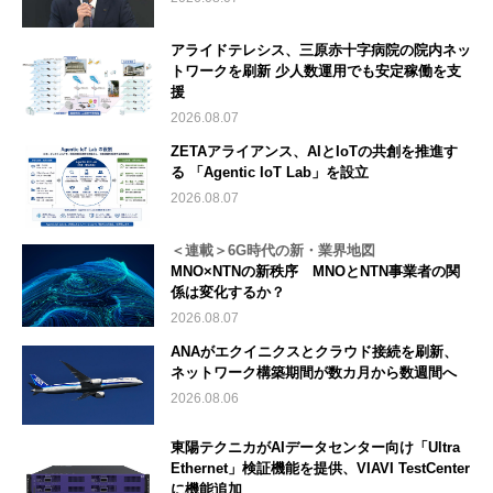
アライドテレシス、三原赤十字病院の院内ネッ
トワークを刷新 少人数運用でも安定稼働を支
援
2026.08.07
ZETAアライアンス、AIとIoTの共創を推進す
る 「Agentic IoT Lab」を設立
2026.08.07
＜連載＞6G時代の新・業界地図
MNO×NTNの新秩序 MNOとNTN事業者の関
係は変化するか？
2026.08.07
ANAがエクイニクスとクラウド接続を刷新、
ネットワーク構築期間が数カ月から数週間へ
2026.08.06
東陽テクニカがAIデータセンター向け「Ultra
Ethernet」検証機能を提供、VIAVI TestCenter
に機能追加