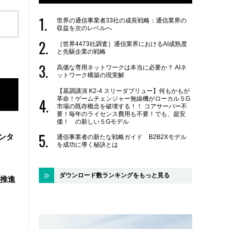
世界の通信事業者33社の成長戦略：通信業界の
収益を次のレベルへ
［世界4473社調査］通信業界におけるAI成熟度
と先駆企業の戦略
高価な専用ネットワークは本当に必要か？ AIネ
ットワーク構築の現実解
【基調講演 K2-4 スリーダブリュー】何もかもが
革命！ゲームチェンジャー無線機がローカル５G
市場の既存概念を破壊する！！ コアサーバー不
要！毎年のライセンス費用も不要！でも、超安
価！ の新しい５Gモデル
ンタ
通信事業者の新たな戦略ガイド B2B2Xモデル
を成功に導く秘訣とは
ダウンロード数ランキングをもっと見る
を推進