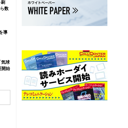
を刷
ら数
を導
「気球
証開始