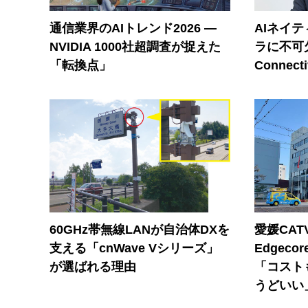
通信業界のAIトレンド2026 ―
AIネイ
NVIDIA 1000社超調査が捉えた
ラに不可欠
「転換点」
Connecti
60GHz帯無線LANが自治体DXを
愛媛CAT
支える「cnWave Vシリーズ」
Edgec
が選ばれる理由
「コスト
うどいい