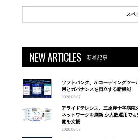
スペ
NEW ARTICLES
新着記事
ソフトバンク、AIコーディングツー
用とガバナンスを両立する新機能
2026.08.07
アライドテレシス、三原赤十字病院
ネットワークを刷新 少人数運用でも
働を支援
2026.08.07