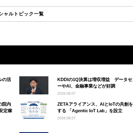
シャルトピック一覧
ルの活
KDDIの1Q決算は増収増益 データセ
ーやAI、金融事業などが好調
2026.08.07
の院内
ZETAアライアンス、AIとIoTの共創
安定稼
する 「Agentic IoT Lab」を設立
2026.08.07