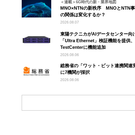
＜連載＞6G時代の新・業界地図
MNO×NTNの新秩序 MNOとNTN
の関係は変化するか？
2026.08.07
東陽テクニカがAIデータセンター向
「Ultra Ethernet」検証機能を提供、V
TestCenterに機能追加
2026.08.06
総務省の「ワット・ビット連携関連
に7機関が採択
2026.08.06