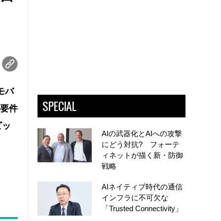
モバ
SPECIAL
の要件
ビッ
AIの武器化とAIへの攻撃
にどう対抗? フォーテ
ィネットが描く新・防御
戦略
AIネイティブ時代の通信
インフラに不可欠な
「Trusted Connectivity」