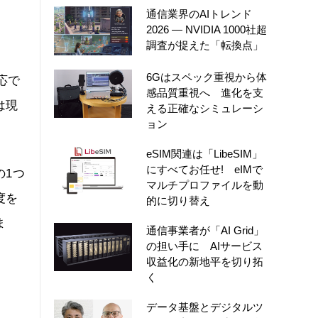
通信業界のAIトレンド
2026 ― NVIDIA 1000社超
調査が捉えた「転換点」
6Gはスペック重視から体
応で
感品質重視へ 進化を支
は現
える正確なシミュレーシ
ョン
eSIM関連は「LibeSIM」
にすべてお任せ! eIMで
の1つ
マルチプロファイルを動
度を
的に切り替え
ま
通信事業者が「AI Grid」
の担い手に AIサービス
収益化の新地平を切り拓
く
データ基盤とデジタルツ