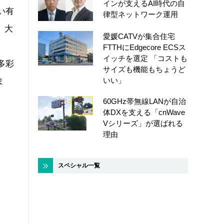
インが支えるAI時代の自
い有
律型ネットワーク運用
、大
愛媛CATVが集合住宅
FTTHにEdgecore ECSス
イッチを選定 「コストも
多彩
サイズも機能もちょうど
いい」
ま
60GHz帯無線LANが自治
体DXを支える「cnWave
Vシリーズ」が選ばれる
理由
スペシャル一覧