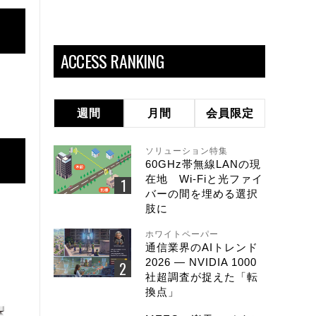
ACCESS RANKING
週間
月間
会員限定
ソリューション特集
60GHz帯無線LANの現
在地 Wi-Fiと光ファイ
バーの間を埋める選択
肢に
ホワイトペーパー
通信業界のAIトレンド
2026 ― NVIDIA 1000
社超調査が捉えた「転
換点」