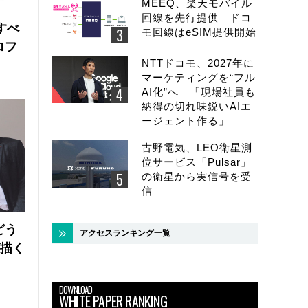
MEEQ、楽天モバイル
回線を先行提供 ドコ
にすべ
モ回線はeSIM提供開始
ロフ
NTTドコモ、2027年に
マーケティングを“フル
AI化”へ 「現場社員も
納得の切れ味鋭いAIエ
ージェント作る」
古野電気、LEO衛星測
位サービス「Pulsar」
の衛星から実信号を受
信
どう
アクセスランキング一覧
が描く
DOWNLOAD
WHITE PAPER RANKING