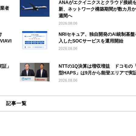
ANAがエクイニクスとクラウド接続
事業者
新、ネットワーク構築期間が数カ月か
週間へ
2026.08.06
け
NRIセキュア、独自開発のAI統制基盤
IAVI
入したSOCサービスを運用開始
2026.08.06
実証」
NTTの1Q決算は増収増益 ドコモの
型HAPS」は9月から能登エリアで実
2026.08.06
記事一覧