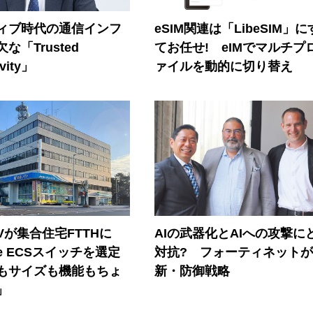
ティブ時代の通信インフ
eSIM関連は「LibeSIM」
な「Trusted
てお任せ! eIMでマルチプ
vity」
ァイルを動的に切り替え
Vが集合住宅FTTHに
AIの武器化とAIへの攻撃に
ore ECSスイッチを選定
対抗? フォーティネット
もサイズも機能もちょ
新・防御戦略
」