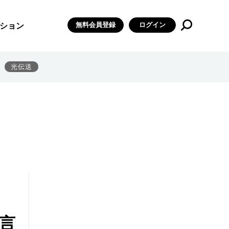
無料会員登録
ログイン
ション
光伝送
に言