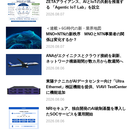
ZETAアライアンス、AIとIoTの共創を推進す
る 「Agentic IoT Lab」を設立
2026.08.07
＜連載＞6G時代の新・業界地図
MNO×NTNの新秩序 MNOとNTN事業者の関
係は変化するか？
2026.08.07
ANAがエクイニクスとクラウド接続を刷新、
ネットワーク構築期間が数カ月から数週間へ
2026.08.06
東陽テクニカがAIデータセンター向け「Ultra
Ethernet」検証機能を提供、VIAVI TestCenter
に機能追加
2026.08.06
NRIセキュア、独自開発のAI統制基盤を導入し
たSOCサービスを運用開始
2026.08.06