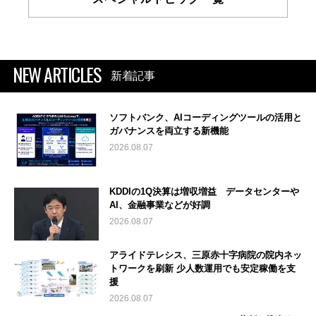
NEW ARTICLES
新着記事
ソフトバンク、AIコーディングツールの活用と
ガバナンスを両立する新機能
2026.08.07
KDDIの1Q決算は増収増益 データセンターや
AI、金融事業などが好調
2026.08.07
アライドテレシス、三原赤十字病院の院内ネッ
トワークを刷新 少人数運用でも安定稼働を支
援
2026.08.07