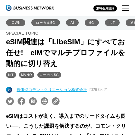
無料会員登録
IOWN
ローカル5G
AI
6G
IoT
通
SPECIAL TOPIC
eSIM関連は「LibeSIM」にすべてお
任せ! eIMでマルチプロファイルを
動的に切り替え
IoT
MVNO
ローカル5G
提供◎コモン・クリエーション株式会社
2026.05.21
eSIMはコストが高く、導入までのリードタイムも長
い──。こうした課題を解決するのが、コモン・クリ