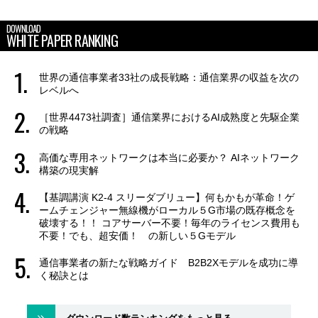
DOWNLOAD
WHITE PAPER RANKING
世界の通信事業者33社の成長戦略：通信業界の収益を次の
レベルへ
［世界4473社調査］通信業界におけるAI成熟度と先駆企業
の戦略
高価な専用ネットワークは本当に必要か？ AIネットワーク
構築の現実解
【基調講演 K2-4 スリーダブリュー】何もかもが革命！ゲ
ームチェンジャー無線機がローカル５G市場の既存概念を
破壊する！！ コアサーバー不要！毎年のライセンス費用も
不要！でも、超安価！ の新しい５Gモデル
通信事業者の新たな戦略ガイド B2B2Xモデルを成功に導
く秘訣とは