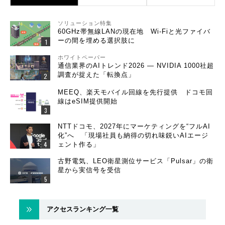
ソリューション特集
60GHz帯無線LANの現在地 Wi-Fiと光ファイバ
ーの間を埋める選択肢に
ホワイトペーパー
通信業界のAIトレンド2026 ― NVIDIA 1000社超
調査が捉えた「転換点」
MEEQ、楽天モバイル回線を先行提供 ドコモ回
線はeSIM提供開始
NTTドコモ、2027年にマーケティングを“フルAI
化”へ 「現場社員も納得の切れ味鋭いAIエージ
ェント作る」
古野電気、LEO衛星測位サービス「Pulsar」の衛
星から実信号を受信
アクセスランキング一覧