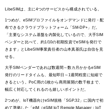
LibeSIMは、主に4つのサービスから構成されている。
1つめが、eSIMプロファイルをオンデマンドに発行・配
布できるクラウドプラットフォーム「SM-DP+」だ。
「主要なシステム基盤を内製化しているので、大手SIM
ベンダーと比べて、約1/10の初期投資でeSIMを発行で
きます」とLibeSIM事業責任者の山本真基氏は自信を見
せる。
大手SIMベンダーであれば数週間～数カ月かかるeSIM
発行のリードタイムも、最短即日～1週間程度に短縮で
きるという。PoC用の1枚から商用展開の数千枚まで、
幅広く対応してくれるのも嬉しいポイントだ。
2つめが、IoT機器向けeSIM規格「SGP.32」に国内で初
めて準拠した「eIM（eSIM IoT Remote Manager：IoT