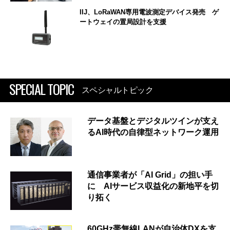
IIJ、LoRaWAN専用電波測定デバイス発売 ゲ
ートウェイの置局設計を支援
SPECIAL TOPIC
スペシャルトピック
データ基盤とデジタルツインが支え
るAI時代の自律型ネットワーク運用
通信事業者が「AI Grid」の担い手
に AIサービス収益化の新地平を切
り拓く
60GHz帯無線LANが自治体DXを支