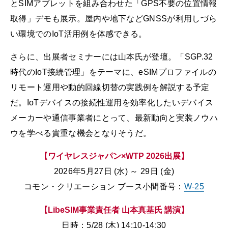
とSIMアプレットを組み合わせた「GPS不要の位置情報
取得」デモも展示。屋内や地下などGNSSが利用しづら
い環境でのIoT活用例を体感できる。
さらに、出展者セミナーには山本氏が登壇。「SGP.32
時代のIoT接続管理」をテーマに、eSIMプロファイルの
リモート運用や動的回線切替の実践例を解説する予定
だ。IoTデバイスの接続性運用を効率化したいデバイス
メーカーや通信事業者にとって、最新動向と実装ノウハ
ウを学べる貴重な機会となりそうだ。
【ワイヤレスジャパン×WTP 2026出展】
2026年5月27日 (水) ～ 29日 (金)
コモン・クリエーション ブース小間番号：
W-25
【LibeSIM事業責任者 山本真基氏 講演】
日時：5/28 (木) 14:10-14:30