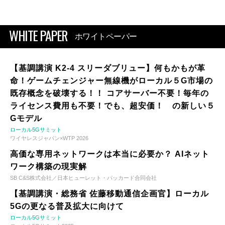
WHITE PAPER
ホワイトペーパー
【基調講演 K2-4 スリーダブリュー】何もかもが革
命！ゲームチェンジャー無線機がローカル５G市場の
既存概念を破壊する！！ コアサーバー不要！毎年の
ライセンス費用も不要！でも、超安価！ の新しい５
Gモデル
ローカル5Gサミット
ワイヤレスジャパン×WTP 2026
高価な専用ネットワークは本当に必要か？ AIネット
ワーク構築の現実解
SB C&S株式会社／日本ヒューレット・パッカード合同会社
【基調講演・総務省 佐藤移動通信企画官】ローカル
5Gの更なる普及拡大に向けて
ローカル5Gサミット