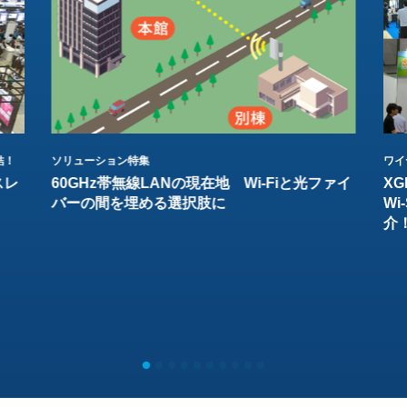
結！
ソリューション特集
ワイ
スレ
60GHz帯無線LANの現在地 Wi-Fiと光ファイ
XG
バーの間を埋める選択肢に
W
介