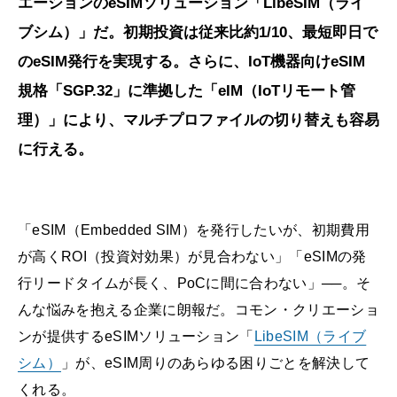
エーションのeSIMソリューション「LibeSIM（ライ
ブシム）」だ。初期投資は従来比約1/10、最短即日で
のeSIM発行を実現する。さらに、IoT機器向けeSIM
規格「SGP.32」に準拠した「eIM（IoTリモート管
理）」により、マルチプロファイルの切り替えも容易
に行える。
「eSIM（Embedded SIM）を発行したいが、初期費用
が高くROI（投資対効果）が見合わない」「eSIMの発
行リードタイムが長く、PoCに間に合わない」──。そ
んな悩みを抱える企業に朗報だ。コモン・クリエーショ
ンが提供するeSIMソリューション「
LibeSIM（ライブ
シム）
」が、eSIM周りのあらゆる困りごとを解決して
くれる。