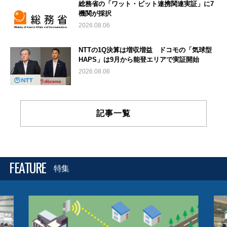
総務省の「ワット・ビット連携関連実証」に7
機関が採択
2026.08.06
NTTの1Q決算は増収増益 ドコモの「気球型
HAPS」は9月から能登エリアで実証開始
2026.08.06
記事一覧
FEATURE
特集