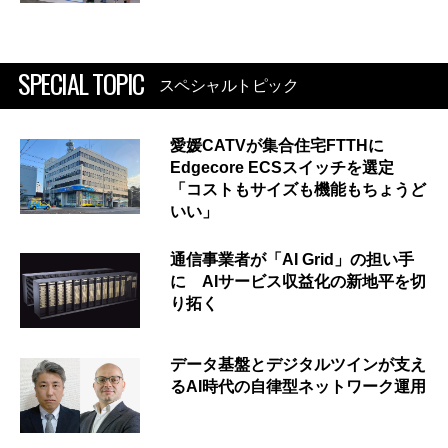
SPECIAL TOPIC
スペシャルトピック
愛媛CATVが集合住宅FTTHに
Edgecore ECSスイッチを選定
「コストもサイズも機能もちょうど
いい」
通信事業者が「AI Grid」の担い手
に AIサービス収益化の新地平を切
り拓く
データ基盤とデジタルツインが支え
るAI時代の自律型ネットワーク運用