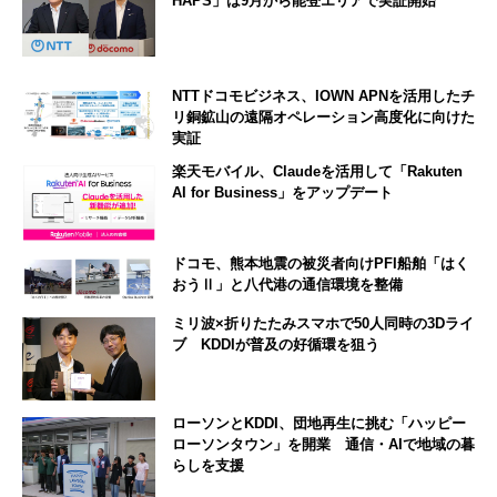
HAPS」は9月から能登エリアで実証開始
NTTドコモビジネス、IOWN APNを活用したチ
リ銅鉱山の遠隔オペレーション高度化に向けた
実証
楽天モバイル、Claudeを活用して「Rakuten
AI for Business」をアップデート
ドコモ、熊本地震の被災者向けPFI船舶「はく
おうⅡ」と八代港の通信環境を整備
ミリ波×折りたたみスマホで50人同時の3Dライ
ブ KDDIが普及の好循環を狙う
ローソンとKDDI、団地再生に挑む「ハッピー
ローソンタウン」を開業 通信・AIで地域の暮
らしを支援