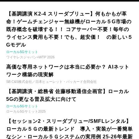
【基調講演 K2-4 スリーダブリュー】何もかもが革
命！ゲームチェンジャー無線機がローカル５G市場の
既存概念を破壊する！！ コアサーバー不要！毎年の
ライセンス費用も不要！でも、超安価！ の新しい５
Gモデル
ローカル5Gサミット
ワイヤレスジャパン×WTP 2026
高価な専用ネットワークは本当に必要か？ AIネット
ワーク構築の現実解
SB C&S株式会社／日本ヒューレット・パッカード合同会社
【基調講演・総務省 佐藤移動通信企画官】ローカル
5Gの更なる普及拡大に向けて
ローカル5Gサミット
ローカル5Gサミット2025
【セッション2・スリーダブリュー/SMFLレンタル】
ローカル５Ｇの最新トレンド 導入・実装が一番簡単
なシン・ローカル５Ｇシステムの実用例 25-26年最新