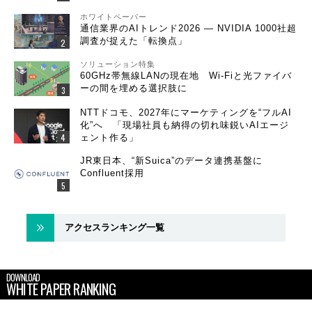
ホワイトペーパー
通信業界のAIトレンド2026 ― NVIDIA 1000社超
調査が捉えた「転換点」
ソリューション特集
60GHz帯無線LANの現在地 Wi-Fiと光ファイバ
ーの間を埋める選択肢に
NTTドコモ、2027年にマーケティングを“フルAI
化”へ 「現場社員も納得の切れ味鋭いAIエージ
ェント作る」
JR東日本、“新Suica”のデータ連携基盤に
Confluent採用
アクセスランキング一覧
DOWNLOAD
WHITE PAPER RANKING