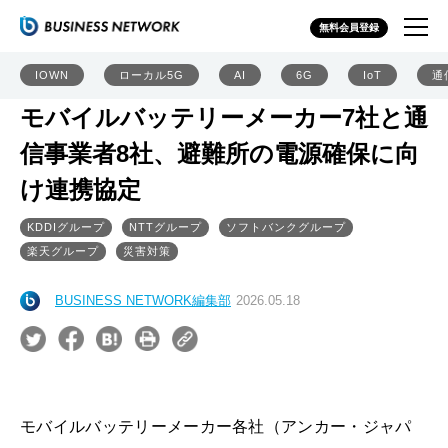
無料会員登録
IOWN
ローカル5G
AI
6G
IoT
通
モバイルバッテリーメーカー7社と通
信事業者8社、避難所の電源確保に向
け連携協定
KDDIグループ
NTTグループ
ソフトバンクグループ
楽天グループ
災害対策
BUSINESS NETWORK編集部
2026.05.18
モバイルバッテリーメーカー各社（アンカー・ジャパ