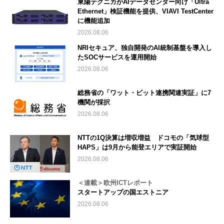
東陽テクニカがAIデータセンター向け「Ultra
Ethernet」検証機能を提供、VIAVI TestCenter
に機能追加
2026.08.06
NRIセキュア、独自開発のAI統制基盤を導入し
たSOCサービスを運用開始
2026.08.06
総務省の「ワット・ビット連携関連実証」に7
機関が採択
2026.08.06
NTTの1Q決算は増収増益 ドコモの「気球型
HAPS」は9月から能登エリアで実証開始
2026.08.06
＜連載＞欧州ICTレポート
スタートアップの国エストニア
2026.08.06