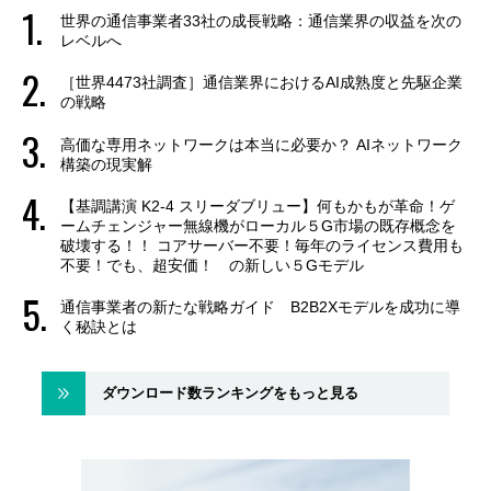
世界の通信事業者33社の成長戦略：通信業界の収益を次の
レベルへ
［世界4473社調査］通信業界におけるAI成熟度と先駆企業
の戦略
高価な専用ネットワークは本当に必要か？ AIネットワーク
構築の現実解
【基調講演 K2-4 スリーダブリュー】何もかもが革命！ゲ
ームチェンジャー無線機がローカル５G市場の既存概念を
破壊する！！ コアサーバー不要！毎年のライセンス費用も
不要！でも、超安価！ の新しい５Gモデル
通信事業者の新たな戦略ガイド B2B2Xモデルを成功に導
く秘訣とは
ダウンロード数ランキングをもっと見る