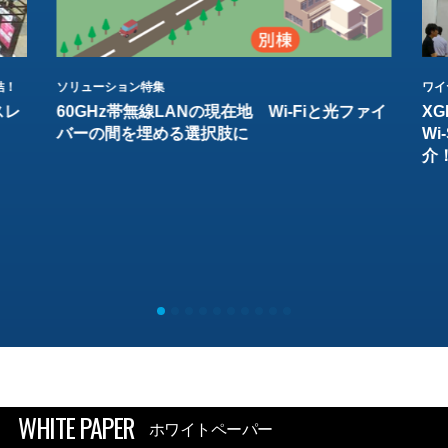
結！
ソリューション特集
ワイ
スレ
60GHz帯無線LANの現在地 Wi-Fiと光ファイ
XG
バーの間を埋める選択肢に
W
介
WHITE PAPER
ホワイトペーパー