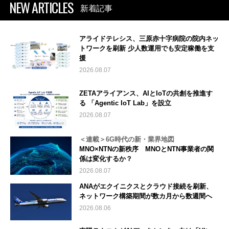
NEW ARTICLES
新着記事
アライドテレシス、三原赤十字病院の院内ネッ
トワークを刷新 少人数運用でも安定稼働を支
援
2026.08.07
ZETAアライアンス、AIとIoTの共創を推進す
る 「Agentic IoT Lab」を設立
2026.08.07
＜連載＞6G時代の新・業界地図
MNO×NTNの新秩序 MNOとNTN事業者の関
係は変化するか？
2026.08.07
ANAがエクイニクスとクラウド接続を刷新、
ネットワーク構築期間が数カ月から数週間へ
2026.08.06