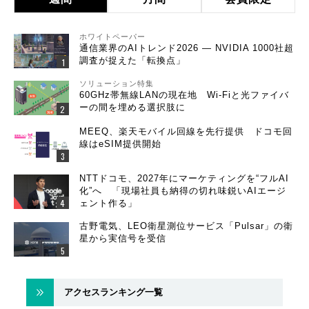
ホワイトペーパー
通信業界のAIトレンド2026 ― NVIDIA 1000社超
調査が捉えた「転換点」
ソリューション特集
60GHz帯無線LANの現在地 Wi-Fiと光ファイバ
ーの間を埋める選択肢に
MEEQ、楽天モバイル回線を先行提供 ドコモ回
線はeSIM提供開始
NTTドコモ、2027年にマーケティングを“フルAI
化”へ 「現場社員も納得の切れ味鋭いAIエージ
ェント作る」
古野電気、LEO衛星測位サービス「Pulsar」の衛
星から実信号を受信
アクセスランキング一覧