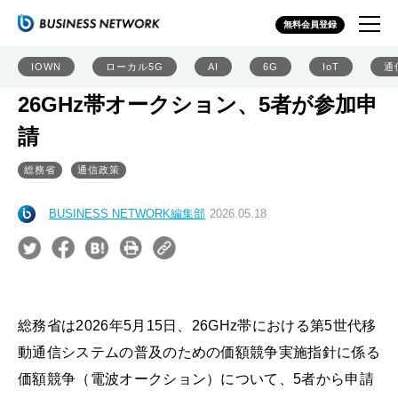
無料会員登録
IOWN
ローカル5G
AI
6G
IoT
通
26GHz帯オークション、5者が参加申
請
総務省
通信政策
BUSINESS NETWORK編集部
2026.05.18
総務省は2026年5月15日、26GHz帯における第5世代移
動通信システムの普及のための価額競争実施指針に係る
価額競争（電波オークション）について、5者から申請