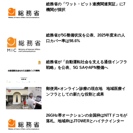
総務省の「ワット・ビット連携関連実証」に7
機関が採択
総務省が5G整備状況を公表、2025年度末の人
口カバー率は98.6%
総務省が「自動運転社会を支える通信インフラ
戦略」を公表、5G SAやAPN整備へ
郵便局×オンライン診療の現在地 地域医療イ
ンフラとしての新たな役割と成果
26GHz帯オークションの全国枠はNTTドコモが
落札、地域枠はJTOWERとハイテクインター