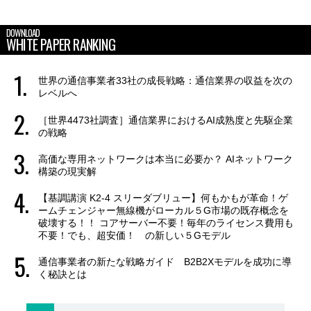
DOWNLOAD
WHITE PAPER RANKING
世界の通信事業者33社の成長戦略：通信業界の収益を次の
レベルへ
［世界4473社調査］通信業界におけるAI成熟度と先駆企業
の戦略
高価な専用ネットワークは本当に必要か？ AIネットワーク
構築の現実解
【基調講演 K2-4 スリーダブリュー】何もかもが革命！ゲ
ームチェンジャー無線機がローカル５G市場の既存概念を
破壊する！！ コアサーバー不要！毎年のライセンス費用も
不要！でも、超安価！ の新しい５Gモデル
通信事業者の新たな戦略ガイド B2B2Xモデルを成功に導
く秘訣とは