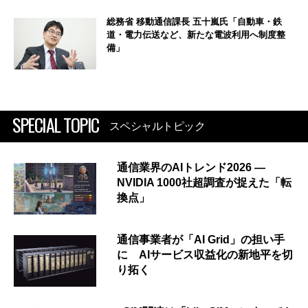
総務省 移動通信課長 五十嵐氏「自動車・鉄
道・電力伝送など、新たな電波利用へ制度整
備」
SPECIAL TOPIC
スペシャルトピック
通信業界のAIトレンド2026 ―
NVIDIA 1000社超調査が捉えた「転
換点」
通信事業者が「AI Grid」の担い手
に AIサービス収益化の新地平を切
り拓く