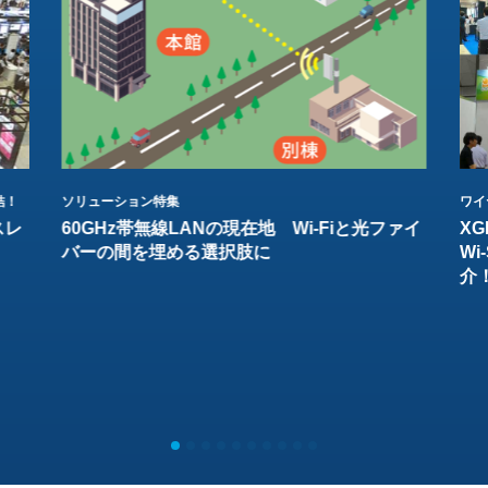
結！
ソリューション特集
ワイ
スレ
60GHz帯無線LANの現在地 Wi-Fiと光ファイ
XG
バーの間を埋める選択肢に
W
介