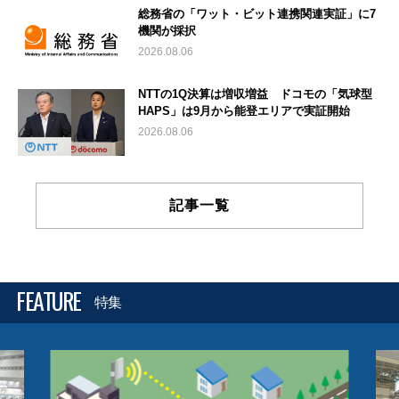
総務省の「ワット・ビット連携関連実証」に7
機関が採択
2026.08.06
NTTの1Q決算は増収増益 ドコモの「気球型
HAPS」は9月から能登エリアで実証開始
2026.08.06
記事一覧
FEATURE
特集