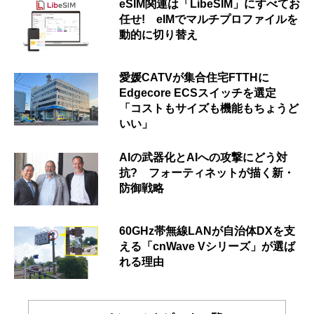
eSIM関連は「LibeSIM」にすべてお
任せ! eIMでマルチプロファイルを
動的に切り替え
愛媛CATVが集合住宅FTTHに
Edgecore ECSスイッチを選定
「コストもサイズも機能もちょうど
いい」
AIの武器化とAIへの攻撃にどう対
抗? フォーティネットが描く新・
防御戦略
60GHz帯無線LANが自治体DXを支
える「cnWave Vシリーズ」が選ば
れる理由