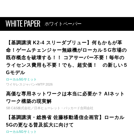
WHITE PAPER
ホワイトペーパー
【基調講演 K2-4 スリーダブリュー】何もかもが革
命！ゲームチェンジャー無線機がローカル５G市場の
既存概念を破壊する！！ コアサーバー不要！毎年の
ライセンス費用も不要！でも、超安価！ の新しい５
Gモデル
ローカル5Gサミット
ワイヤレスジャパン×WTP 2026
高価な専用ネットワークは本当に必要か？ AIネット
ワーク構築の現実解
SB C&S株式会社／日本ヒューレット・パッカード合同会社
【基調講演・総務省 佐藤移動通信企画官】ローカル
5Gの更なる普及拡大に向けて
ローカル5Gサミット