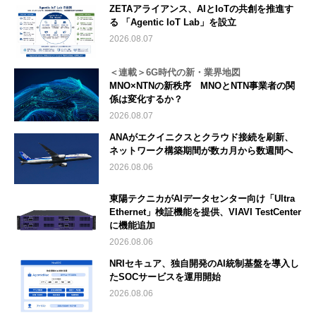
ZETAアライアンス、AIとIoTの共創を推進す
る 「Agentic IoT Lab」を設立
2026.08.07
＜連載＞6G時代の新・業界地図
MNO×NTNの新秩序 MNOとNTN事業者の関
係は変化するか？
2026.08.07
ANAがエクイニクスとクラウド接続を刷新、
ネットワーク構築期間が数カ月から数週間へ
2026.08.06
東陽テクニカがAIデータセンター向け「Ultra
Ethernet」検証機能を提供、VIAVI TestCenter
に機能追加
2026.08.06
NRIセキュア、独自開発のAI統制基盤を導入し
たSOCサービスを運用開始
2026.08.06