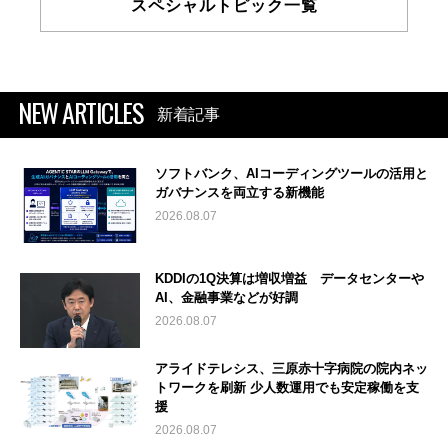
スペシャルトピック一覧
NEW ARTICLES
新着記事
ソフトバンク、AIコーディングツールの活用と
ガバナンスを両立する新機能
2026.08.07
KDDIの1Q決算は増収増益 データセンターや
AI、金融事業などが好調
2026.08.07
アライドテレシス、三原赤十字病院の院内ネッ
トワークを刷新 少人数運用でも安定稼働を支
援
2026.08.07