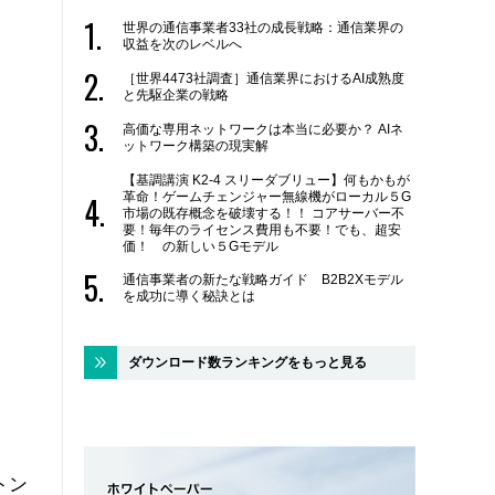
世界の通信事業者33社の成長戦略：通信業界の
収益を次のレベルへ
［世界4473社調査］通信業界におけるAI成熟度
と先駆企業の戦略
高価な専用ネットワークは本当に必要か？ AIネ
ットワーク構築の現実解
【基調講演 K2-4 スリーダブリュー】何もかもが
革命！ゲームチェンジャー無線機がローカル５G
市場の既存概念を破壊する！！ コアサーバー不
要！毎年のライセンス費用も不要！でも、超安
価！ の新しい５Gモデル
通信事業者の新たな戦略ガイド B2B2Xモデル
を成功に導く秘訣とは
ダウンロード数ランキングをもっと見る
トン