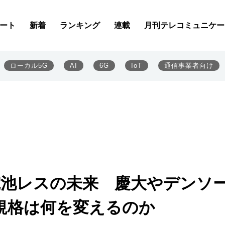
ート
新着
ランキング
連載
月刊テレコミュニケー
ローカル5G
AI
6G
IoT
通信事業者向け
電池レスの未来 慶大やデンソ
規格は何を変えるのか