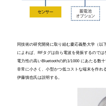
同技術の研究開発に取り組む慶応義塾大学（以下
によれば、RFタグは自ら電波を発振するので
電力性の高いBluetoothの約1/1000 にあ
非常に小さく、小型かつ低コストな端末を作れる」
伊藤慎也氏は説明する。