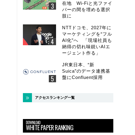
在地 Wi-Fiと光ファイ
バーの間を埋める選択
肢に
NTTドコモ、2027年に
マーケティングを“フル
AI化”へ 「現場社員も
納得の切れ味鋭いAIエ
ージェント作る」
JR東日本、“新
Suica”のデータ連携基
盤にConfluent採用
アクセスランキング一覧
DOWNLOAD
WHITE PAPER RANKING