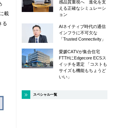
感品質重視へ 進化を支
あ
える正確なシミュレーシ
に載
ョン
きる
AIネイティブ時代の通信
インフラに不可欠な
「Trusted Connectivity」
愛媛CATVが集合住宅
FTTHにEdgecore ECSス
イッチを選定 「コストも
サイズも機能もちょうど
いい」
スペシャル一覧