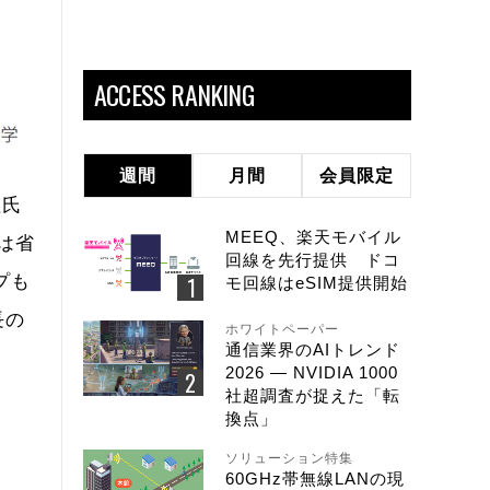
ACCESS RANKING
週間
月間
会員限定
理氏
MEEQ、楽天モバイル
は省
回線を先行提供 ドコ
プも
モ回線はeSIM提供開始
長の
ホワイトペーパー
通信業界のAIトレンド
2026 ― NVIDIA 1000
社超調査が捉えた「転
換点」
ソリューション特集
60GHz帯無線LANの現