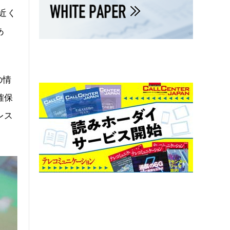
近く
あ
の情
確保
レス