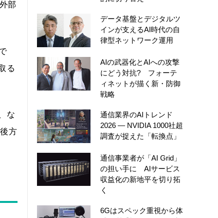
外部
データ基盤とデジタルツ
インが支えるAI時代の自
律型ネットワーク運用
で
AIの武器化とAIへの攻撃
取る
にどう対抗? フォーテ
ィネットが描く新・防御
戦略
、な
通信業界のAIトレンド
2026 ― NVIDIA 1000社超
（後方
調査が捉えた「転換点」
通信事業者が「AI Grid」
の担い手に AIサービス
収益化の新地平を切り拓
く
6Gはスペック重視から体