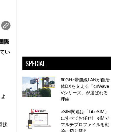
国際
してい
SPECIAL
60GHz帯無線LANが自治
体DXを支える「cnWave
Vシリーズ」が選ばれる
によ
理由
eSIM関連は「LibeSIM」
にすべてお任せ! eIMで
量接
マルチプロファイルを動
的に切り替え