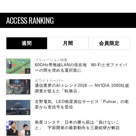
ACCESS RANKING
週間
月間
会員限定
ソリューション特集
60GHz帯無線LANの現在地 Wi-Fiと光ファイバ
ーの間を埋める選択肢に
ホワイトペーパー
通信業界のAIトレンド2026 ― NVIDIA 1000社超
調査が捉えた「転換点」
古野電気、LEO衛星測位サービス「Pulsar」の衛
星から実信号を受信
衛星コンステ、日本の勝ち筋は「負けないこ
と」 宇宙開発の最新動向を三菱総研が解説