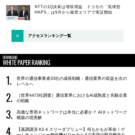
NTTの1Q決算は増収増益 ドコモの「気球型
HAPS」は9月から能登エリアで実証開始
アクセスランキング一覧
DOWNLOAD
WHITE PAPER RANKING
世界の通信事業者33社の成長戦略：通信業界の収益を次の
レベルへ
［世界4473社調査］通信業界におけるAI成熟度と先駆企業
の戦略
高価な専用ネットワークは本当に必要か？ AIネットワーク
構築の現実解
【基調講演 K2-4 スリーダブリュー】何もかもが革命！ゲ
ームチェンジャー無線機がローカル５G市場の既存概念を