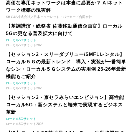
高価な専用ネットワークは本当に必要か？ AIネット
ワーク構築の現実解
SB C&S株式会社／日本ヒューレット・パッカード合同会社
【基調講演・総務省 佐藤移動通信企画官】ローカル
5Gの更なる普及拡大に向けて
ローカル5Gサミット
ローカル5Gサミット2025
【セッション2・スリーダブリュー/SMFLレンタル】
ローカル５Ｇの最新トレンド 導入・実装が一番簡単
なシン・ローカル５Ｇシステムの実用例 25-26年最新
機能もご紹介
ローカル5Gサミット
ローカル5Gサミット2025
【セッション3・京セラみらいエンビジョン】高性能
ローカル5G：新システムと端末で実現するビジネス
革新
ローカル5Gサミット
ローカル5Gサミット2025