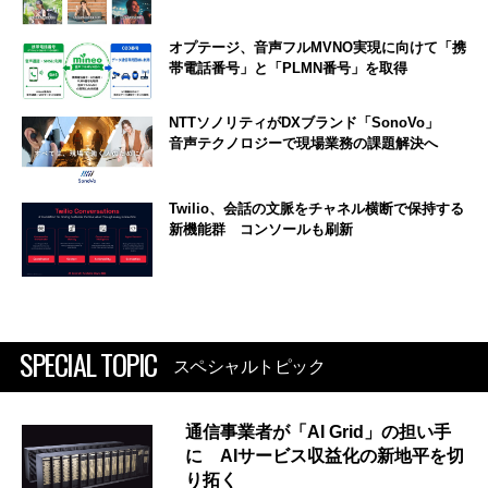
オプテージ、音声フルMVNO実現に向けて「携
帯電話番号」と「PLMN番号」を取得
NTTソノリティがDXブランド「SonoVo」
音声テクノロジーで現場業務の課題解決へ
Twilio、会話の文脈をチャネル横断で保持する
新機能群 コンソールも刷新
SPECIAL TOPIC
スペシャルトピック
通信事業者が「AI Grid」の担い手
に AIサービス収益化の新地平を切
り拓く