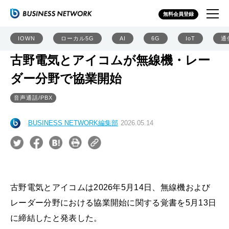
無料会員登録
IOWN
ローカル5G
AI
6G
IoT
通
古野電気とアイコムが無線機・レー
ダー分野で協業開始
音声通話/PBX
BUSINESS NETWORK編集部
2026.05.14
古野電気とアイコムは2026年5月14日、無線機および
レーダー分野における協業開始に関する覚書を5月13日
に締結したと発表した。