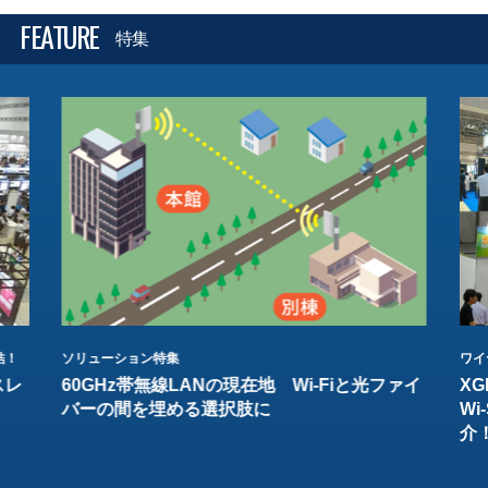
FEATURE
特集
結！
ソリューション特集
ワイ
スレ
60GHz帯無線LANの現在地 Wi-Fiと光ファイ
XG
バーの間を埋める選択肢に
W
介