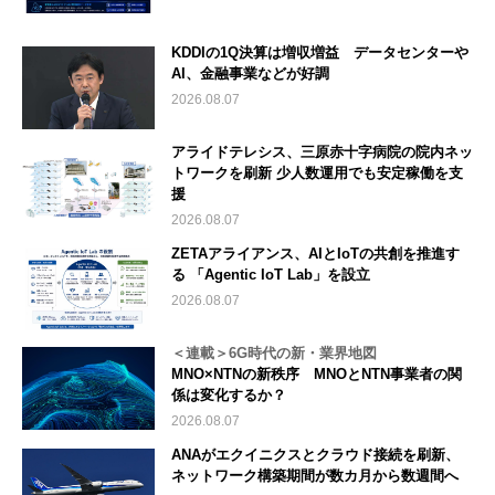
KDDIの1Q決算は増収増益 データセンターや
AI、金融事業などが好調
2026.08.07
アライドテレシス、三原赤十字病院の院内ネッ
トワークを刷新 少人数運用でも安定稼働を支
援
2026.08.07
ZETAアライアンス、AIとIoTの共創を推進す
る 「Agentic IoT Lab」を設立
2026.08.07
＜連載＞6G時代の新・業界地図
MNO×NTNの新秩序 MNOとNTN事業者の関
係は変化するか？
2026.08.07
ANAがエクイニクスとクラウド接続を刷新、
ネットワーク構築期間が数カ月から数週間へ