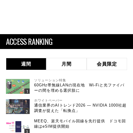
ACCESS RANKING
週間
月間
会員限定
ソリューション特集
60GHz帯無線LANの現在地 Wi-Fiと光ファイバ
ーの間を埋める選択肢に
ホワイトペーパー
通信業界のAIトレンド2026 ― NVIDIA 1000社超
調査が捉えた「転換点」
MEEQ、楽天モバイル回線を先行提供 ドコモ回
線はeSIM提供開始