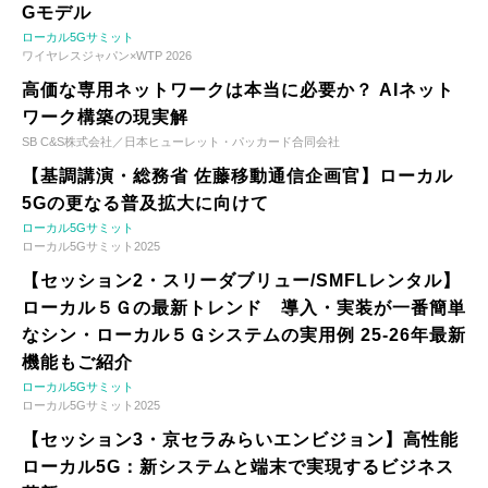
Gモデル
ローカル5Gサミット
ワイヤレスジャパン×WTP 2026
高価な専用ネットワークは本当に必要か？ AIネット
ワーク構築の現実解
SB C&S株式会社／日本ヒューレット・パッカード合同会社
【基調講演・総務省 佐藤移動通信企画官】ローカル
5Gの更なる普及拡大に向けて
ローカル5Gサミット
ローカル5Gサミット2025
【セッション2・スリーダブリュー/SMFLレンタル】
ローカル５Ｇの最新トレンド 導入・実装が一番簡単
なシン・ローカル５Ｇシステムの実用例 25-26年最新
機能もご紹介
ローカル5Gサミット
ローカル5Gサミット2025
【セッション3・京セラみらいエンビジョン】高性能
ローカル5G：新システムと端末で実現するビジネス