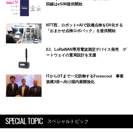
回線はeSIM提供開始
NTT西、ロボット×AIで設備点検をDX化する
「おまかせ点検ロボパック」を提供開始
IIJ、LoRaWAN専用電波測定デバイス発売 ゲ
ートウェイの置局設計を支援
ITからOTまで一元防御するForescout 事業
規模3倍へ向け国内展開強化
SPECIAL TOPIC
スペシャルトピック