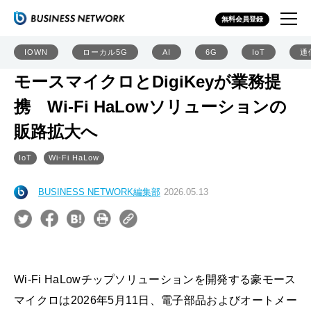
無料会員登録
IOWN
ローカル5G
AI
6G
IoT
通
モースマイクロとDigiKeyが業務提
携 Wi-Fi HaLowソリューションの
販路拡大へ
IoT
Wi-Fi HaLow
BUSINESS NETWORK編集部
2026.05.13
Wi‑Fi HaLowチップソリューションを開発する豪モース
マイクロは2026年5月11日、電子部品およびオートメー