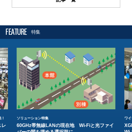
FEATURE
特集
結！
ソリューション特集
ワイ
スレ
60GHz帯無線LANの現在地 Wi-Fiと光ファイ
XG
バーの間を埋める選択肢に
W