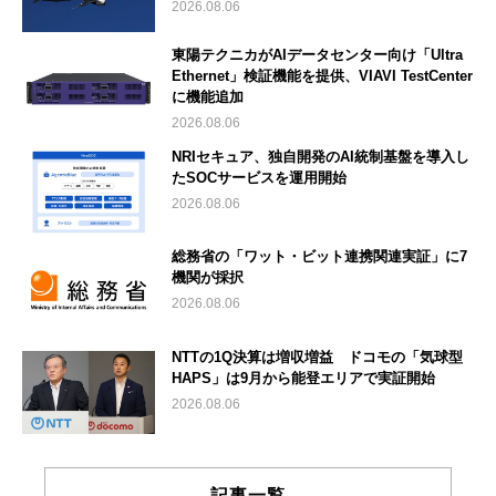
2026.08.06
東陽テクニカがAIデータセンター向け「Ultra
Ethernet」検証機能を提供、VIAVI TestCenter
に機能追加
2026.08.06
NRIセキュア、独自開発のAI統制基盤を導入し
たSOCサービスを運用開始
2026.08.06
総務省の「ワット・ビット連携関連実証」に7
機関が採択
2026.08.06
NTTの1Q決算は増収増益 ドコモの「気球型
HAPS」は9月から能登エリアで実証開始
2026.08.06
記事一覧