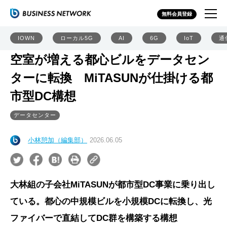
無料会員登録
IOWN
ローカル5G
AI
6G
IoT
通
空室が増える都心ビルをデータセン
ターに転換 MiTASUNが仕掛ける都
市型DC構想
データセンター
小林憩加（編集部）
2026.06.05
大林組の子会社MiTASUNが都市型DC事業に乗り出し
ている。都心の中規模ビルを小規模DCに転換し、光
ファイバーで直結してDC群を構築する構想