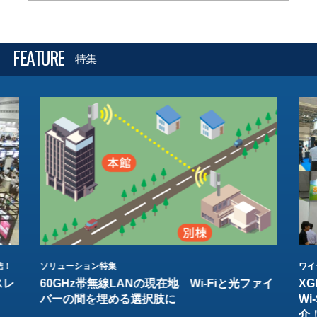
FEATURE
特集
結！
ソリューション特集
ワイ
スレ
60GHz帯無線LANの現在地 Wi-Fiと光ファイ
XG
バーの間を埋める選択肢に
W
介