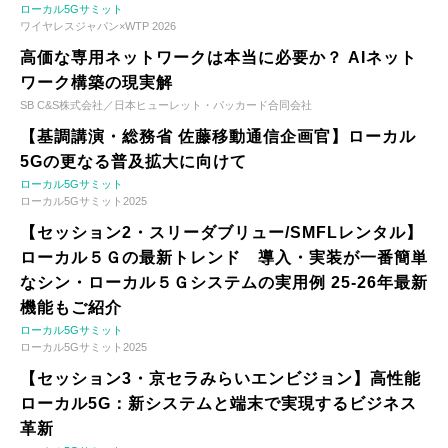
ローカル5Gサミット
ワイヤレスジャパン×WTP 2026
高価な専用ネットワークは本当に必要か？ AIネット
ワーク構築の現実解
SB C&S株式会社／日本ヒューレット・パッカード合同会社
【基調講演・総務省 佐藤移動通信企画官】ローカル
5Gの更なる普及拡大に向けて
ローカル5Gサミット
ローカル5Gサミット2025
【セッション2・スリーダブリュー/SMFLレンタル】
ローカル５Ｇの最新トレンド 導入・実装が一番簡単
なシン・ローカル５Ｇシステムの実用例 25-26年最新
機能もご紹介
ローカル5Gサミット
ローカル5Gサミット2025
【セッション3・京セラみらいエンビジョン】高性能
ローカル5G：新システムと端末で実現するビジネス
革新