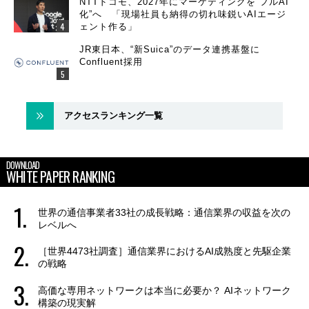
NTTドコモ、2027年にマーケティングを“フルAI
化”へ 「現場社員も納得の切れ味鋭いAIエージ
ェント作る」
JR東日本、“新Suica”のデータ連携基盤に
Confluent採用
アクセスランキング一覧
DOWNLOAD
WHITE PAPER RANKING
世界の通信事業者33社の成長戦略：通信業界の収益を次の
レベルへ
［世界4473社調査］通信業界におけるAI成熟度と先駆企業
の戦略
高価な専用ネットワークは本当に必要か？ AIネットワーク
構築の現実解