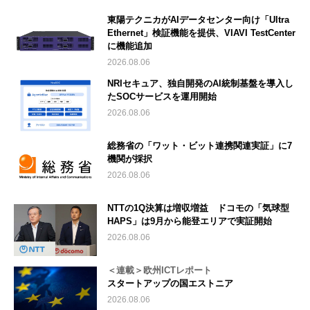
東陽テクニカがAIデータセンター向け「Ultra
Ethernet」検証機能を提供、VIAVI TestCenter
に機能追加
2026.08.06
NRIセキュア、独自開発のAI統制基盤を導入し
たSOCサービスを運用開始
2026.08.06
総務省の「ワット・ビット連携関連実証」に7
機関が採択
2026.08.06
NTTの1Q決算は増収増益 ドコモの「気球型
HAPS」は9月から能登エリアで実証開始
2026.08.06
＜連載＞欧州ICTレポート
スタートアップの国エストニア
2026.08.06