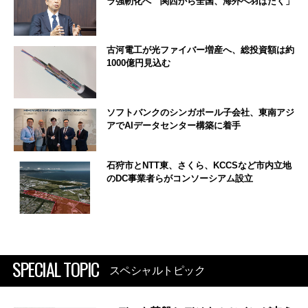
ラ強靭化へ 関西から全国、海外へ羽ばたく」
古河電工が光ファイバー増産へ、総投資額は約
1000億円見込む
ソフトバンクのシンガポール子会社、東南アジ
アでAIデータセンター構築に着手
石狩市とNTT東、さくら、KCCSなど市内立地
のDC事業者らがコンソーシアム設立
SPECIAL TOPIC
スペシャルトピック