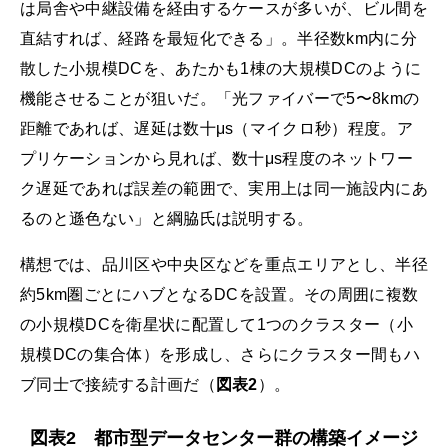
は局舎や中継設備を経由するケースが多いが、ビル間を
直結すれば、経路を最短化できる」。半径数km内に分
散した小規模DCを、あたかも1棟の大規模DCのように
機能させることが狙いだ。「光ファイバーで5〜8kmの
距離であれば、遅延は数十μs（マイクロ秒）程度。ア
プリケーションから見れば、数十μs程度のネットワー
ク遅延であれば誤差の範囲で、実用上は同一施設内にあ
るのと遜色ない」と綱脇氏は説明する。
構想では、品川区や中央区などを重点エリアとし、半径
約5km圏ごとにハブとなるDCを設置。その周囲に複数
の小規模DCを衛星状に配置して1つのクラスター（小
規模DCの集合体）を形成し、さらにクラスター間もハ
ブ同士で接続する計画だ（
図表2
）。
図表2 都市型データセンター群の構築イメージ