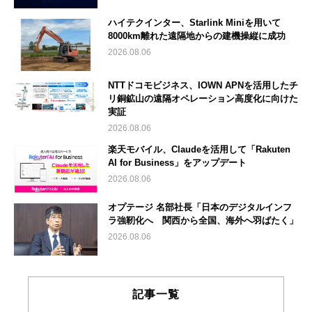
ハイテクインター、Starlink Miniを用いて
8000km離れた遠隔地からの建機操縦に成功
2026.08.06
NTTドコモビジネス、IOWN APNを活用したチ
リ銅鉱山の遠隔オペレーション高度化に向けた
実証
2026.08.06
楽天モバイル、Claudeを活用して「Rakuten
AI for Business」をアップデート
2026.08.06
オプテージ 名部社長「日本のデジタルインフ
ラ強靭化へ 関西から全国、海外へ羽ばたく」
2026.08.06
記事一覧