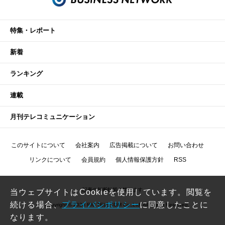
特集・レポート
新着
ランキング
連載
月刊テレコミュニケーション
このサイトについて
会社案内
広告掲載について
お問い合わせ
リンクについて
会員規約
個人情報保護方針
RSS
記事の無断転載を禁じます
当ウェブサイトはCookieを使用しています。閲覧を
続ける場合、
プライバシポリシー
に同意したことに
Copyright © 2026 RIC TELECOM Co.,Ltd. All Rights Reserved.
なります。