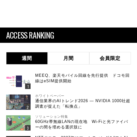
ACCESS RANKING
週間
月間
会員限定
MEEQ、楽天モバイル回線を先行提供 ドコモ回
線はeSIM提供開始
ホワイトペーパー
通信業界のAIトレンド2026 ― NVIDIA 1000社超
調査が捉えた「転換点」
ソリューション特集
60GHz帯無線LANの現在地 Wi-Fiと光ファイバ
ーの間を埋める選択肢に