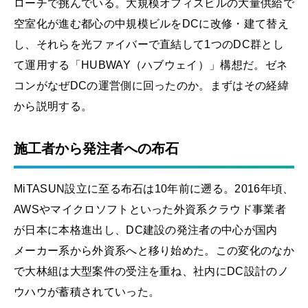
ローチで挑んでいる。大規模オフィスビルの大量供給で
空室化が進む都心の中規模ビルをDCに改修・建て替え
し、それらを光ファイバーで直結して1つのDC群とし
て運用する「HUBWAY（ハブウェイ）」構想だ。ゼネ
コンがなぜDCの運営側に回ったのか。まずはその経緯
から説明する。
施工者から発注者への布石
MiTASUN設立に至る布石は10年前に遡る。2016年頃、
AWSやマイクロソフトといった外資系クラウド事業者
が日本に本格進出し、DC建設の発注者の中心が国内
メーカー系から外資系へと移り始めた。この変化のなか
で大林組は大型案件の受注を重ね、社内にDC設計のノ
ウハウが蓄積されていった。