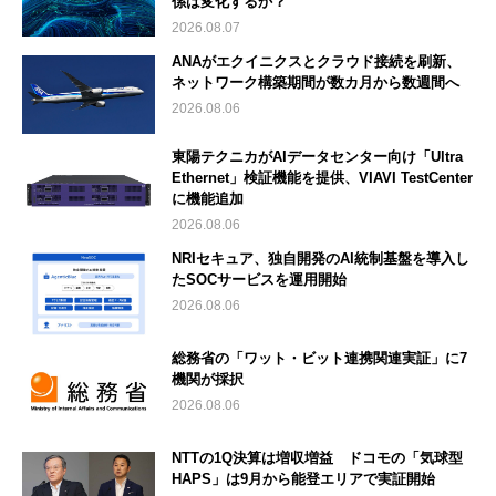
係は変化するか？
2026.08.07
ANAがエクイニクスとクラウド接続を刷新、
ネットワーク構築期間が数カ月から数週間へ
2026.08.06
東陽テクニカがAIデータセンター向け「Ultra
Ethernet」検証機能を提供、VIAVI TestCenter
に機能追加
2026.08.06
NRIセキュア、独自開発のAI統制基盤を導入し
たSOCサービスを運用開始
2026.08.06
総務省の「ワット・ビット連携関連実証」に7
機関が採択
2026.08.06
NTTの1Q決算は増収増益 ドコモの「気球型
HAPS」は9月から能登エリアで実証開始