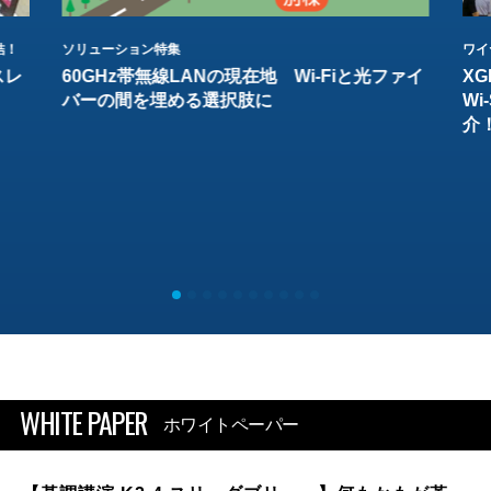
結！
ソリューション特集
ワイ
スレ
60GHz帯無線LANの現在地 Wi-Fiと光ファイ
XG
バーの間を埋める選択肢に
W
介
WHITE PAPER
ホワイトペーパー