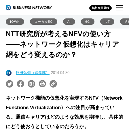
無料会員登録
IOWN
ローカル5G
AI
6G
IoT
通
NTT研究所が考えるNFVの使い方
――ネットワーク仮想化はキャリア
網をどう変えるのか？
坪田弘樹（編集部）
2014.04.30
ネットワーク機能の仮想化を実現するNFV（Network
Functions Virtualization）への注目が高まってい
る。通信キャリアはどのような効果を期待し、具体的
にどう使おうとしているのだろうか。