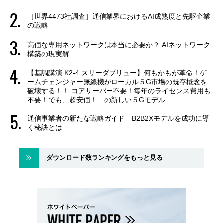
［世界4473社調査］通信業界におけるAI成熟度と先駆企業
の戦略
高価な専用ネットワークは本当に必要か？ AIネットワーク
構築の現実解
【基調講演 K2-4 スリーダブリュー】何もかもが革命！ゲ
ームチェンジャー無線機がローカル５G市場の既存概念を
破壊する！！ コアサーバー不要！毎年のライセンス費用も
不要！でも、超安価！ の新しい５Gモデル
通信事業者の新たな戦略ガイド B2B2Xモデルを成功に導
く秘訣とは
ダウンロード数ランキングをもっと見る