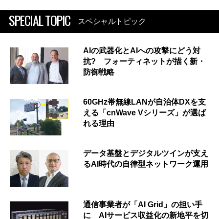
SPECIAL TOPIC
スペシャルトピック
AIの武器化とAIへの攻撃にどう対
抗? フォーティネットが描く新・
防御戦略
60GHz帯無線LANが自治体DXを支
える「cnWave Vシリーズ」が選ば
れる理由
データ基盤とデジタルツインが支え
るAI時代の自律型ネットワーク運用
通信事業者が「AI Grid」の担い手
に AIサービス収益化の新地平を切