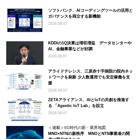
ソフトバンク、AIコーディングツールの活用と
ガバナンスを両立する新機能
2026.08.07
KDDIの1Q決算は増収増益 データセンターや
AI、金融事業などが好調
2026.08.07
アライドテレシス、三原赤十字病院の院内ネッ
トワークを刷新 少人数運用でも安定稼働を支
援
2026.08.07
ZETAアライアンス、AIとIoTの共創を推進す
る 「Agentic IoT Lab」を設立
2026.08.07
＜連載＞6G時代の新・業界地図
MNO×NTNの新秩序 MNOとNTN事業者の関