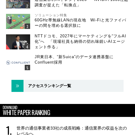
調査が捉えた「転換点」
ソリューション特集
60GHz帯無線LANの現在地 Wi-Fiと光ファイバ
ーの間を埋める選択肢に
NTTドコモ、2027年にマーケティングを“フルAI
化”へ 「現場社員も納得の切れ味鋭いAIエージ
ェント作る」
JR東日本、“新Suica”のデータ連携基盤に
Confluent採用
アクセスランキング一覧
DOWNLOAD
WHITE PAPER RANKING
世界の通信事業者33社の成長戦略：通信業界の収益を次の
レベルへ