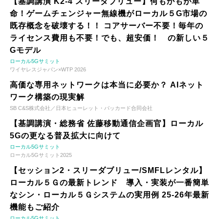
【基調講演 K2-4 スリーダブリュー】何もかもが革
命！ゲームチェンジャー無線機がローカル５G市場の
既存概念を破壊する！！ コアサーバー不要！毎年の
ライセンス費用も不要！でも、超安価！ の新しい５
Gモデル
ローカル5Gサミット
ワイヤレスジャパン×WTP 2026
高価な専用ネットワークは本当に必要か？ AIネット
ワーク構築の現実解
SB C&S株式会社／日本ヒューレット・パッカード合同会社
【基調講演・総務省 佐藤移動通信企画官】ローカル
5Gの更なる普及拡大に向けて
ローカル5Gサミット
ローカル5Gサミット2025
【セッション2・スリーダブリュー/SMFLレンタル】
ローカル５Ｇの最新トレンド 導入・実装が一番簡単
なシン・ローカル５Ｇシステムの実用例 25-26年最新
機能もご紹介
ローカル5Gサミット