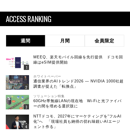
ACCESS RANKING
週間
月間
会員限定
MEEQ、楽天モバイル回線を先行提供 ドコモ回
線はeSIM提供開始
ホワイトペーパー
通信業界のAIトレンド2026 ― NVIDIA 1000社超
調査が捉えた「転換点」
ソリューション特集
60GHz帯無線LANの現在地 Wi-Fiと光ファイバ
ーの間を埋める選択肢に
NTTドコモ、2027年にマーケティングを“フルAI
化”へ 「現場社員も納得の切れ味鋭いAIエージ
ェント作る」