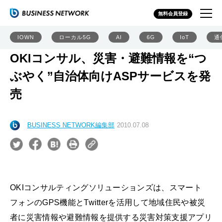
無料会員登録
IOWN
ローカル5G
AI
6G
IoT
通
OKIコンサル、災害・避難情報を“つ
ぶやく”自治体向けASPサービスを発
売
BUSINESS NETWORK編集部
2010.07.08
OKIコンサルティングソリューションズは、スマート
フォンのGPS機能とTwitterを活用して地域住民や被災
者に災害情報や避難情報を提供する災害対策支援アプリ