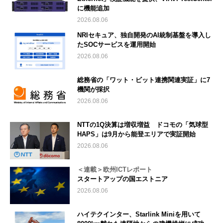
に機能追加
2026.08.06
NRIセキュア、独自開発のAI統制基盤を導入し
たSOCサービスを運用開始
2026.08.06
総務省の「ワット・ビット連携関連実証」に7
機関が採択
2026.08.06
NTTの1Q決算は増収増益 ドコモの「気球型
HAPS」は9月から能登エリアで実証開始
2026.08.06
＜連載＞欧州ICTレポート
スタートアップの国エストニア
2026.08.06
ハイテクインター、Starlink Miniを用いて