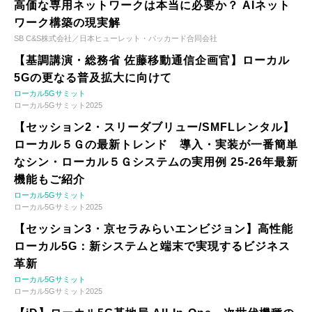
高価な専用ネットワークは本当に必要か？ AIネット
ワーク構築の現実解
SB C&S株式会社／日本ヒューレット・パッカード合同会社
【基調講演・総務省 佐藤移動通信企画官】ローカル
5Gの更なる普及拡大に向けて
ローカル5Gサミット
ローカル5Gサミット2025
【セッション2・スリーダブリュー/SMFLレンタル】
ローカル５Ｇの最新トレンド 導入・実装が一番簡単
なシン・ローカル５Ｇシステムの実用例 25-26年最新
機能もご紹介
ローカル5Gサミット
ローカル5Gサミット2025
【セッション3・京セラみらいエンビジョン】高性能
ローカル5G：新システムと端末で実現するビジネス
革新
ローカル5Gサミット
ローカル5Gサミット2025