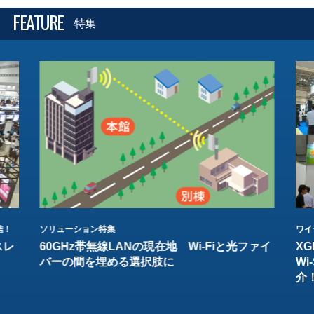
FEATURE
特集
結！
ソリューション特集
ワイ
スレ
60GHz帯無線LANの現在地 Wi-Fiと光ファイ
XG
バーの間を埋める選択肢に
W
介