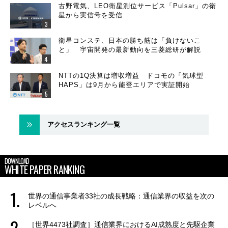
古野電気、LEO衛星測位サービス「Pulsar」の衛
星から実信号を受信
衛星コンステ、日本の勝ち筋は「負けないこ
と」 宇宙開発の最新動向を三菱総研が解説
NTTの1Q決算は増収増益 ドコモの「気球型
HAPS」は9月から能登エリアで実証開始
アクセスランキング一覧
DOWNLOAD
WHITE PAPER RANKING
世界の通信事業者33社の成長戦略：通信業界の収益を次の
レベルへ
［世界4473社調査］通信業界におけるAI成熟度と先駆企業