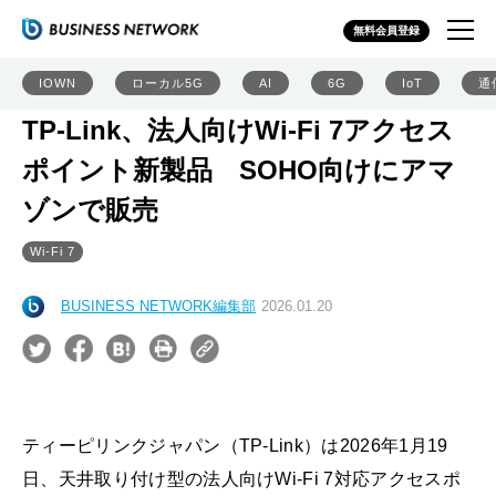
無料会員登録
IOWN
ローカル5G
AI
6G
IoT
通
TP-Link、法人向けWi-Fi 7アクセス
ポイント新製品 SOHO向けにアマ
ゾンで販売
Wi-Fi 7
BUSINESS NETWORK編集部
2026.01.20
ティーピリンクジャパン（TP-Link）は2026年1月19
日、天井取り付け型の法人向けWi-Fi 7対応アクセスポ