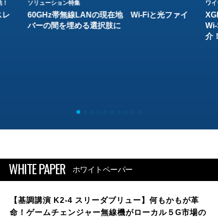
結！
ソリューション特集
ワイ
スレ
60GHz帯無線LANの現在地 Wi-Fiと光ファイ
XG
バーの間を埋める選択肢に
W
介
WHITE PAPER
ホワイトペーパー
【基調講演 K2-4 スリーダブリュー】何もかもが革
命！ゲームチェンジャー無線機がローカル５G市場の