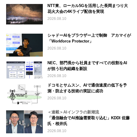
NTT東、ローカル5Gを活用した長岡まつり大
花火大会の4Kライブ配信を実現
2026.08.10
シャドーAIをブラウザー上で制御 アカマイが
「Workforce Protector」
2026.08.10
NEC、部門長から社員まですべての役割をAI
が担う社内組織を新設
2026.08.10
ドコモとサムスン、AIで通信速度の低下を予
測・防止する技術の実証に成功
2026.08.10
＜連載＞AIインフラの新潮流
「通信融合でAI推論需要取り込む」KDDI 佐藤
氏・桜井氏
2026.08.10