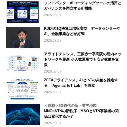
ソフトバンク、AIコーディングツールの活用と
ガバナンスを両立する新機能
2026.08.07
KDDIの1Q決算は増収増益 データセンターや
AI、金融事業などが好調
2026.08.07
アライドテレシス、三原赤十字病院の院内ネッ
トワークを刷新 少人数運用でも安定稼働を支
援
2026.08.07
ZETAアライアンス、AIとIoTの共創を推進す
る 「Agentic IoT Lab」を設立
2026.08.07
＜連載＞6G時代の新・業界地図
MNO×NTNの新秩序 MNOとNTN事業者の関
係は変化するか？
2026.08.07