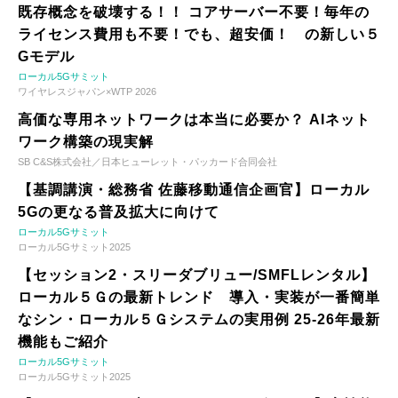
既存概念を破壊する！！ コアサーバー不要！毎年の
ライセンス費用も不要！でも、超安価！ の新しい５
Gモデル
ローカル5Gサミット
ワイヤレスジャパン×WTP 2026
高価な専用ネットワークは本当に必要か？ AIネット
ワーク構築の現実解
SB C&S株式会社／日本ヒューレット・パッカード合同会社
【基調講演・総務省 佐藤移動通信企画官】ローカル
5Gの更なる普及拡大に向けて
ローカル5Gサミット
ローカル5Gサミット2025
【セッション2・スリーダブリュー/SMFLレンタル】
ローカル５Ｇの最新トレンド 導入・実装が一番簡単
なシン・ローカル５Ｇシステムの実用例 25-26年最新
機能もご紹介
ローカル5Gサミット
ローカル5Gサミット2025