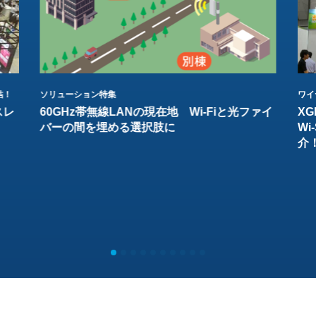
結！
ソリューション特集
ワイ
スレ
60GHz帯無線LANの現在地 Wi-Fiと光ファイ
XG
バーの間を埋める選択肢に
W
介