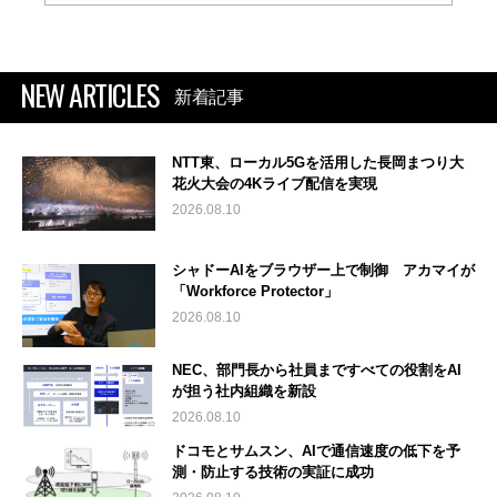
NEW ARTICLES
新着記事
NTT東、ローカル5Gを活用した長岡まつり大
花火大会の4Kライブ配信を実現
2026.08.10
シャドーAIをブラウザー上で制御 アカマイが
「Workforce Protector」
2026.08.10
NEC、部門長から社員まですべての役割をAI
が担う社内組織を新設
2026.08.10
ドコモとサムスン、AIで通信速度の低下を予
測・防止する技術の実証に成功