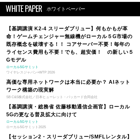
WHITE PAPER
ホワイトペーパー
【基調講演 K2-4 スリーダブリュー】何もかもが革
命！ゲームチェンジャー無線機がローカル５G市場の
既存概念を破壊する！！ コアサーバー不要！毎年の
ライセンス費用も不要！でも、超安価！ の新しい５
Gモデル
ローカル5Gサミット
ワイヤレスジャパン×WTP 2026
高価な専用ネットワークは本当に必要か？ AIネット
ワーク構築の現実解
SB C&S株式会社／日本ヒューレット・パッカード合同会社
【基調講演・総務省 佐藤移動通信企画官】ローカル
5Gの更なる普及拡大に向けて
ローカル5Gサミット
ローカル5Gサミット2025
【セッション2・スリーダブリュー/SMFLレンタル】