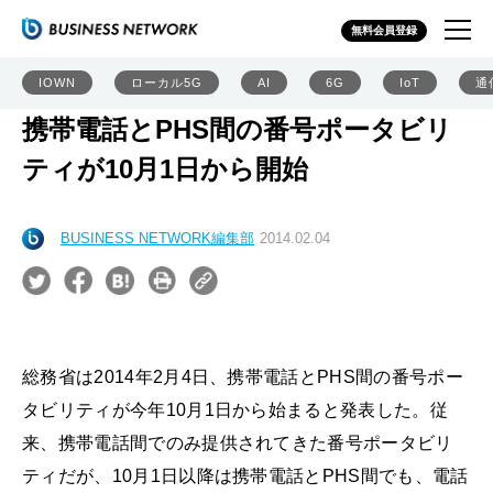
無料会員登録
IOWN
ローカル5G
AI
6G
IoT
通
携帯電話とPHS間の番号ポータビリ
ティが10月1日から開始
BUSINESS NETWORK編集部
2014.02.04
総務省は2014年2月4日、携帯電話とPHS間の番号ポー
タビリティが今年10月1日から始まると発表した。従
来、携帯電話間でのみ提供されてきた番号ポータビリ
ティだが、10月1日以降は携帯電話とPHS間でも、電話