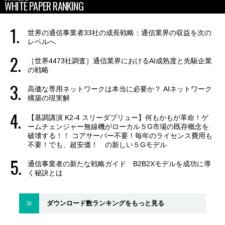
WHITE PAPER RANKING
世界の通信事業者33社の成長戦略：通信業界の収益を次の
レベルへ
［世界4473社調査］通信業界におけるAI成熟度と先駆企業
の戦略
高価な専用ネットワークは本当に必要か？ AIネットワーク
構築の現実解
【基調講演 K2-4 スリーダブリュー】何もかもが革命！ゲ
ームチェンジャー無線機がローカル５G市場の既存概念を
破壊する！！ コアサーバー不要！毎年のライセンス費用も
不要！でも、超安価！ の新しい５Gモデル
通信事業者の新たな戦略ガイド B2B2Xモデルを成功に導
く秘訣とは
ダウンロード数ランキングをもっと見る