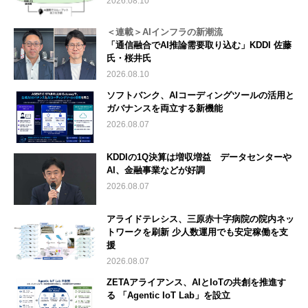
2026.08.10
＜連載＞AIインフラの新潮流
「通信融合でAI推論需要取り込む」KDDI 佐藤
氏・桜井氏
2026.08.10
ソフトバンク、AIコーディングツールの活用と
ガバナンスを両立する新機能
2026.08.07
KDDIの1Q決算は増収増益 データセンターや
AI、金融事業などが好調
2026.08.07
アライドテレシス、三原赤十字病院の院内ネッ
トワークを刷新 少人数運用でも安定稼働を支
援
2026.08.07
ZETAアライアンス、AIとIoTの共創を推進す
る 「Agentic IoT Lab」を設立