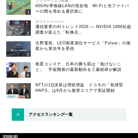
ソリューション特集
60GHz帯無線LANの現在地 Wi-Fiと光ファイバ
ーの間を埋める選択肢に
ホワイトペーパー
通信業界のAIトレンド2026 ― NVIDIA 1000社超
調査が捉えた「転換点」
古野電気、LEO衛星測位サービス「Pulsar」の衛
星から実信号を受信
衛星コンステ、日本の勝ち筋は「負けないこ
と」 宇宙開発の最新動向を三菱総研が解説
NTTの1Q決算は増収増益 ドコモの「気球型
HAPS」は9月から能登エリアで実証開始
アクセスランキング一覧
DOWNLOAD