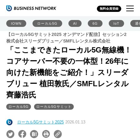
無料会員登録
IOWN
ローカル5G
AI
6G
IoT
通
【ローカル5Gサミット2025 オンデマンド配信】セッション2
株式会社スリーダブリュー／SMFLレンタル株式会社
「ここまできたローカル5G無線機！
コアサーバー不要の一体型！26年に
向けた新機能をご紹介！」スリーダ
ブリュー 植田敦氏／SMFLレンタル
齊藤浩氏
ローカル5G
ローカル5Gサミット
ローカル5Gサミット2025
2026.01.13