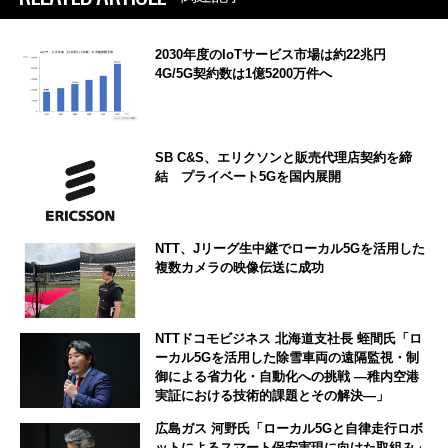
2030年度のIoTサービス市場は約22兆円
4G/5G契約数は1億5200万件へ
SB C&S、エリクソンと販売代理店契約を締
結 プライベート5Gを国内展開
NTT、Jリーグ生中継でローカル5Gを活用した
複数カメラの映像伝送に成功
NTTドコモビジネス 北海道支社長 蛭間氏「ロ
ーカル5Gを活用した除雪車両の遠隔監視・制
御による省力化・自動化への挑戦 ―稚内空港
実証における技術的課題とその解決―」
広島ガス 河野氏「ローカル5Gと自律走行ロボ
ットによるスマート保安実現に向けた取組み」