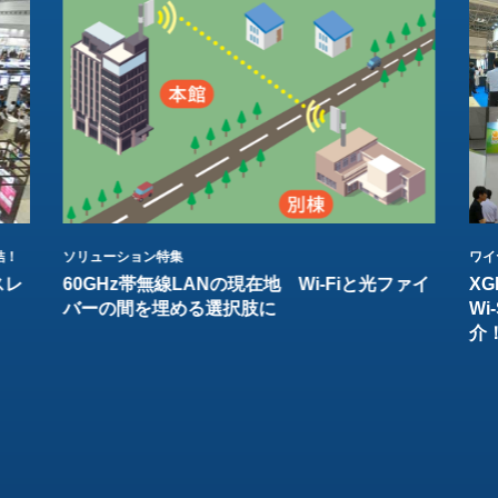
結！
ソリューション特集
ワイ
スレ
60GHz帯無線LANの現在地 Wi-Fiと光ファイ
XG
バーの間を埋める選択肢に
W
介