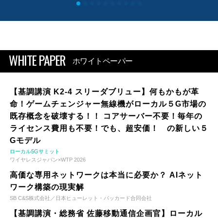
WHITE PAPER
ホワイトペーパー
【基調講演 K2-4 スリーダブリュー】何もかもが革
命！ゲームチェンジャー無線機がローカル５G市場の
既存概念を破壊する！！ コアサーバー不要！毎年の
ライセンス費用も不要！でも、超安価！ の新しい５
Gモデル
ローカル5Gサミット
ワイヤレスジャパン×WTP 2026
高価な専用ネットワークは本当に必要か？ AIネット
ワーク構築の現実解
SB C&S株式会社／日本ヒューレット・パッカード合同会社
【基調講演・総務省 佐藤移動通信企画官】ローカル