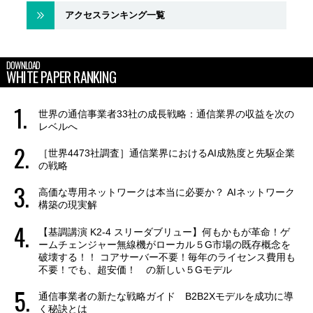
アクセスランキング一覧
DOWNLOAD
WHITE PAPER RANKING
世界の通信事業者33社の成長戦略：通信業界の収益を次の
レベルへ
［世界4473社調査］通信業界におけるAI成熟度と先駆企業
の戦略
高価な専用ネットワークは本当に必要か？ AIネットワーク
構築の現実解
【基調講演 K2-4 スリーダブリュー】何もかもが革命！ゲ
ームチェンジャー無線機がローカル５G市場の既存概念を
破壊する！！ コアサーバー不要！毎年のライセンス費用も
不要！でも、超安価！ の新しい５Gモデル
通信事業者の新たな戦略ガイド B2B2Xモデルを成功に導
く秘訣とは