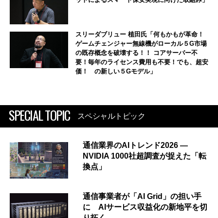
スリーダブリュー 植田氏「何もかもが革命！
ゲームチェンジャー無線機がローカル５G市場
の既存概念を破壊する！！ コアサーバー不
要！毎年のライセンス費用も不要！でも、超安
価！ の新しい５Gモデル」
SPECIAL TOPIC
スペシャルトピック
通信業界のAIトレンド2026 ―
NVIDIA 1000社超調査が捉えた「転
換点」
通信事業者が「AI Grid」の担い手
に AIサービス収益化の新地平を切
り拓く