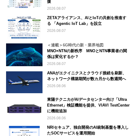
援
2026.08.07
ZETAアライアンス、AIとIoTの共創を推進す
る 「Agentic IoT Lab」を設立
2026.08.07
＜連載＞6G時代の新・業界地図
MNO×NTNの新秩序 MNOとNTN事業者の関
係は変化するか？
2026.08.07
ANAがエクイニクスとクラウド接続を刷新、
ネットワーク構築期間が数カ月から数週間へ
2026.08.06
東陽テクニカがAIデータセンター向け「Ultra
Ethernet」検証機能を提供、VIAVI TestCenter
に機能追加
2026.08.06
NRIセキュア、独自開発のAI統制基盤を導入し
たSOCサービスを運用開始