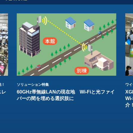
結！
ソリューション特集
ワイ
スレ
60GHz帯無線LANの現在地 Wi-Fiと光ファイ
XG
バーの間を埋める選択肢に
W
介