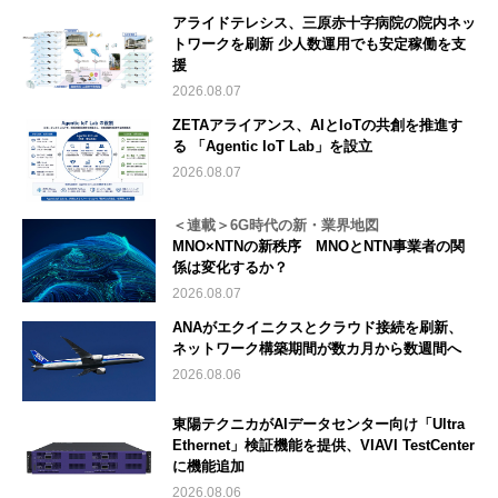
アライドテレシス、三原赤十字病院の院内ネッ
トワークを刷新 少人数運用でも安定稼働を支
援
2026.08.07
ZETAアライアンス、AIとIoTの共創を推進す
る 「Agentic IoT Lab」を設立
2026.08.07
＜連載＞6G時代の新・業界地図
MNO×NTNの新秩序 MNOとNTN事業者の関
係は変化するか？
2026.08.07
ANAがエクイニクスとクラウド接続を刷新、
ネットワーク構築期間が数カ月から数週間へ
2026.08.06
東陽テクニカがAIデータセンター向け「Ultra
Ethernet」検証機能を提供、VIAVI TestCenter
に機能追加
2026.08.06