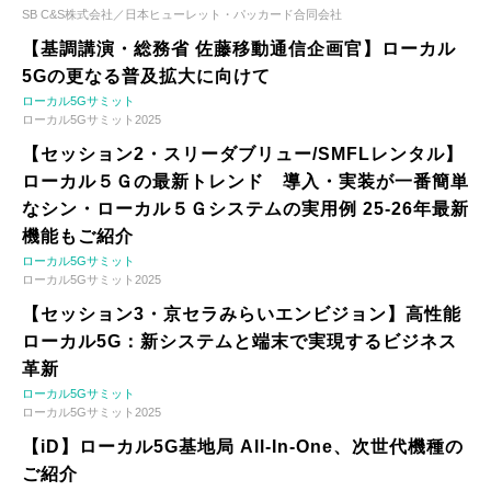
SB C&S株式会社／日本ヒューレット・パッカード合同会社
【基調講演・総務省 佐藤移動通信企画官】ローカル
5Gの更なる普及拡大に向けて
ローカル5Gサミット
ローカル5Gサミット2025
【セッション2・スリーダブリュー/SMFLレンタル】
ローカル５Ｇの最新トレンド 導入・実装が一番簡単
なシン・ローカル５Ｇシステムの実用例 25-26年最新
機能もご紹介
ローカル5Gサミット
ローカル5Gサミット2025
【セッション3・京セラみらいエンビジョン】高性能
ローカル5G：新システムと端末で実現するビジネス
革新
ローカル5Gサミット
ローカル5Gサミット2025
【iD】ローカル5G基地局 All-In-One、次世代機種の
ご紹介