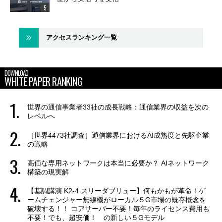
アクセスランキング一覧
DOWNLOAD
WHITE PAPER RANKING
世界の通信事業者33社の成長戦略：通信業界の収益を次の
レベルへ
［世界4473社調査］通信業界におけるAI成熟度と先駆企業
の戦略
高価な専用ネットワークは本当に必要か？ AIネットワーク
構築の現実解
【基調講演 K2-4 スリーダブリュー】何もかもが革命！ゲ
ームチェンジャー無線機がローカル５G市場の既存概念を
破壊する！！ コアサーバー不要！毎年のライセンス費用も
不要！でも、超安価！ の新しい５Gモデル