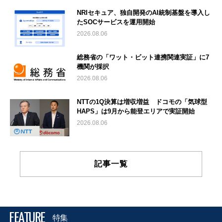
NRIセキュア、独自開発のAI統制基盤を導入し
たSOCサービスを運用開始
2026.08.06
総務省の「ワット・ビット連携関連実証」に7
機関が採択
2026.08.06
NTTの1Q決算は増収増益 ドコモの「気球型
HAPS」は9月から能登エリアで実証開始
2026.08.06
記事一覧
FEATURE
特集