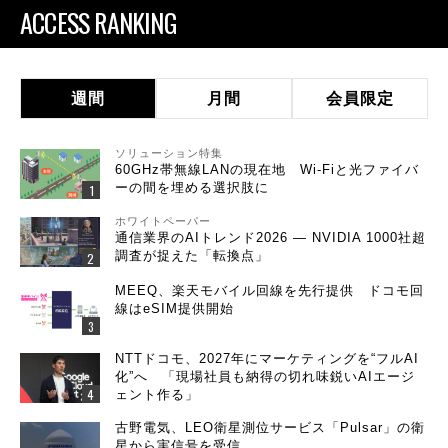
ACCESS RANKING
週間
月間
会員限定
ソリューション特集
60GHz帯無線LANの現在地 Wi-Fiと光ファイバ
ーの間を埋める選択肢に
ホワイトペーパー
通信業界のAIトレンド2026 ― NVIDIA 1000社超
調査が捉えた「転換点」
MEEQ、楽天モバイル回線を先行提供 ドコモ回
線はeSIM提供開始
NTTドコモ、2027年にマーケティングを“フルAI
化”へ 「現場社員も納得の切れ味鋭いAIエージ
ェント作る」
古野電気、LEO衛星測位サービス「Pulsar」の衛
星から実信号を受信