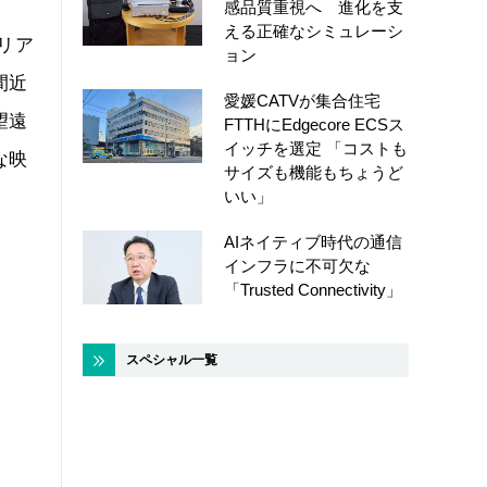
感品質重視へ 進化を支
える正確なシミュレーシ
リア
ョン
間近
愛媛CATVが集合住宅
望遠
FTTHにEdgecore ECSス
イッチを選定 「コストも
な映
サイズも機能もちょうど
いい」
AIネイティブ時代の通信
インフラに不可欠な
「Trusted Connectivity」
スペシャル一覧