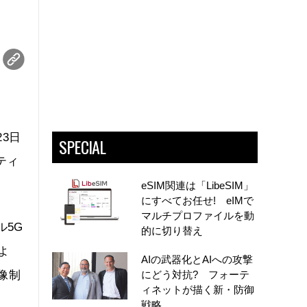
23日
SPECIAL
ティ
eSIM関連は「LibeSIM」
にすべてお任せ! eIMで
マルチプロファイルを動
ル5G
的に切り替え
よ
AIの武器化とAIへの攻撃
像制
にどう対抗? フォーテ
ィネットが描く新・防御
戦略