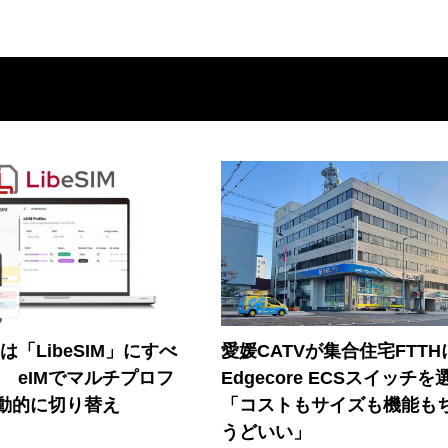
連は「LibeSIM」にすべ
愛媛CATVが集合住宅FTTH
! eIMでマルチプロフ
Edgecore ECSスイッチを
動的に切り替え
「コストもサイズも機能も
うどいい」