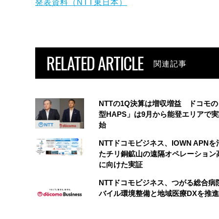
発表資料（NTT東日本）
RELATED ARTICLE
関連記事
NTTの1Q決算は増収増益 ドコモ
型HAPS」は9月から能登エリアで
始
NTTドコモビジネス、IOWN APN
たチリ銅鉱山の遠隔オペレーション
に向けた実証
NTTドコモビジネス、つがる総合病
バイル環境整備と地域医療DXを推進