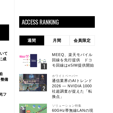
ACCESS RANKING
週間
月間
会員限定
用いて
MEEQ、楽天モバイル
に成
回線を先行提供 ドコ
モ回線はeSIM提供開始
舶
ホワイトペーパー
を整備
通信業界のAIトレンド
2026 ― NVIDIA 1000
社超調査が捉えた「転
と光フ
換点」
ソリューション特集
60GHz帯無線LANの現