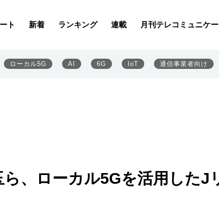
ート
新着
ランキング
連載
月刊テレコミュニケー
ローカル5G
AI
6G
IoT
通信事業者向け
玉ら、ローカル5Gを活用したJ