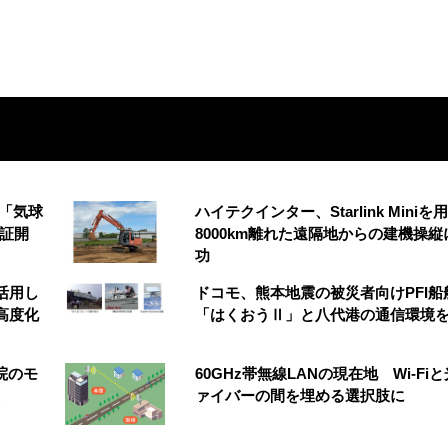
の「気球
ハイテクインター、Starlink Miniを
実証開
8000km離れた遠隔地からの建機操縦
功
を活用し
ドコモ、熊本地震の被災者向けPFI船
高度化
「はくおうⅡ」と八代港の通信環境
院のモ
60GHz帯無線LANの現在地 Wi-Fi
ァイバーの間を埋める選択肢に