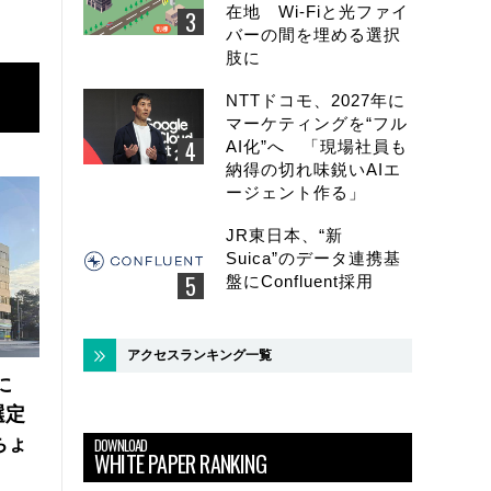
在地 Wi-Fiと光ファイ
バーの間を埋める選択
肢に
NTTドコモ、2027年に
マーケティングを“フル
AI化”へ 「現場社員も
納得の切れ味鋭いAIエ
ージェント作る」
JR東日本、“新
Suica”のデータ連携基
盤にConfluent採用
アクセスランキング一覧
に
選定
ちょ
DOWNLOAD
WHITE PAPER RANKING