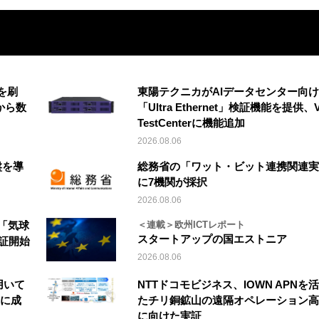
を刷
東陽テクニカがAIデータセンター向け
から数
「Ultra Ethernet」検証機能を提供、V
TestCenterに機能追加
2026.08.06
盤を導
総務省の「ワット・ビット連携関連実
に7機関が採択
2026.08.06
「気球
＜連載＞欧州ICTレポート
スタートアップの国エストニア
実証開始
2026.08.06
を用いて
NTTドコモビジネス、IOWN APNを
縦に成
たチリ銅鉱山の遠隔オペレーション高
に向けた実証