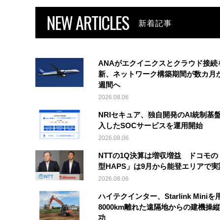
NEW ARTICLES
新着記事
ANAがエクイニクスとクラウド接続
新、ネットワーク構築期間が数カ月
週間へ
2026.08.06
NRIセキュア、独自開発のAI統制基
入したSOCサービスを運用開始
2026.08.06
NTTの1Q決算は増収増益 ドコモの
型HAPS」は9月から能登エリアで
2026.08.06
ハイテクインター、Starlink Mini
8000km離れた遠隔地からの建機操
功