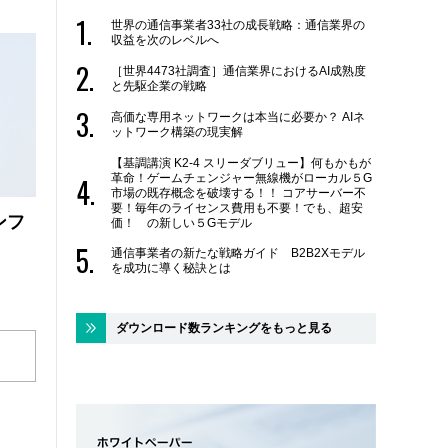
世界の通信事業者33社の成長戦略：通信業界の
収益を次のレベルへ
［世界4473社調査］通信業界におけるAI成熟度
と先駆企業の戦略
高価な専用ネットワークは本当に必要か？ AIネ
ットワーク構築の現実解
【基調講演 K2-4 スリーダブリュー】何もかもが
革命！ゲームチェンジャー無線機がローカル５G
市場の既存概念を破壊する！！ コアサーバー不
要！毎年のライセンス費用も不要！でも、超安
ンフ
価！ の新しい５Gモデル
通信事業者の新たな戦略ガイド B2B2Xモデル
を成功に導く秘訣とは
ダウンロード数ランキングをもっと見る