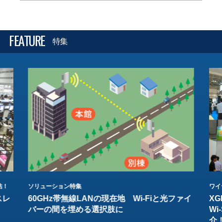
FEATURE
特集
結！
ソリューション特集
ワイ
スレ
60GHz帯無線LANの現在地 Wi-Fiと光ファイ
XG
バーの間を埋める選択肢に
W
介