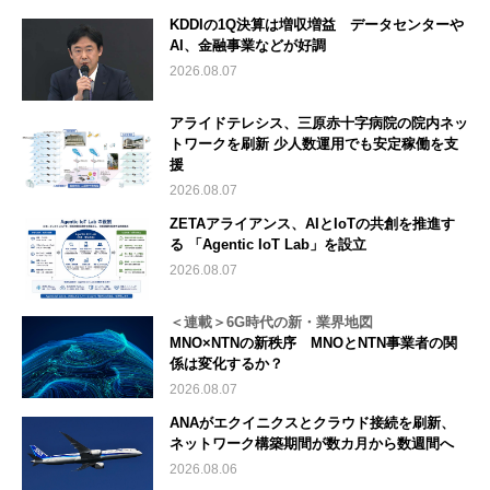
KDDIの1Q決算は増収増益 データセンターや
AI、金融事業などが好調
2026.08.07
アライドテレシス、三原赤十字病院の院内ネッ
トワークを刷新 少人数運用でも安定稼働を支
援
2026.08.07
ZETAアライアンス、AIとIoTの共創を推進す
る 「Agentic IoT Lab」を設立
2026.08.07
＜連載＞6G時代の新・業界地図
MNO×NTNの新秩序 MNOとNTN事業者の関
係は変化するか？
2026.08.07
ANAがエクイニクスとクラウド接続を刷新、
ネットワーク構築期間が数カ月から数週間へ
2026.08.06