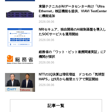
東陽テクニカがAIデータセンター向け「Ultra
Ethernet」検証機能を提供、VIAVI TestCenter
に機能追加
2026.08.06
NRIセキュア、独自開発のAI統制基盤を導入し
たSOCサービスを運用開始
2026.08.06
総務省の「ワット・ビット連携関連実証」に7
機関が採択
2026.08.06
NTTの1Q決算は増収増益 ドコモの「気球型
HAPS」は9月から能登エリアで実証開始
2026.08.06
記事一覧