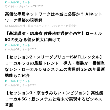
ローカル5Gサミット
ワイヤレスジャパン×WTP 2026
高価な専用ネットワークは本当に必要か？ AIネット
ワーク構築の現実解
SB C&S株式会社／日本ヒューレット・パッカード合同会社
【基調講演・総務省 佐藤移動通信企画官】ローカル
5Gの更なる普及拡大に向けて
ローカル5Gサミット
ローカル5Gサミット2025
【セッション2・スリーダブリュー/SMFLレンタル】
ローカル５Ｇの最新トレンド 導入・実装が一番簡単
なシン・ローカル５Ｇシステムの実用例 25-26年最新
機能もご紹介
ローカル5Gサミット
ローカル5Gサミット2025
【セッション3・京セラみらいエンビジョン】高性能
ローカル5G：新システムと端末で実現するビジネス
革新