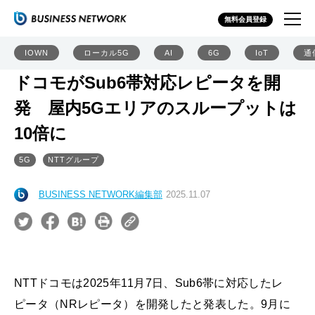
無料会員登録
IOWN
ローカル5G
AI
6G
IoT
通
ドコモがSub6帯対応レピータを開
発 屋内5Gエリアのスループットは
10倍に
5G
NTTグループ
BUSINESS NETWORK編集部
2025.11.07
NTTドコモは2025年11月7日、Sub6帯に対応したレ
ピータ（NRレピータ）を開発したと発表した。9月に