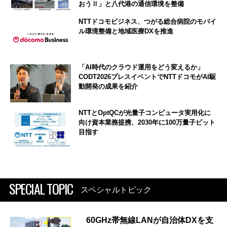
おうⅡ」と八代港の通信環境を整備
NTTドコモビジネス、つがる総合病院のモバイ
ル環境整備と地域医療DXを推進
「AI時代のクラウド運用をどう変えるか」
CODT2026プレスイベントでNTTドコモがAI駆
動開発の成果を紹介
NTTとOptQCが光量子コンピュータ実用化に
向け資本業務提携、2030年に100万量子ビット
目指す
SPECIAL TOPIC
スペシャルトピック
60GHz帯無線LANが自治体DXを支