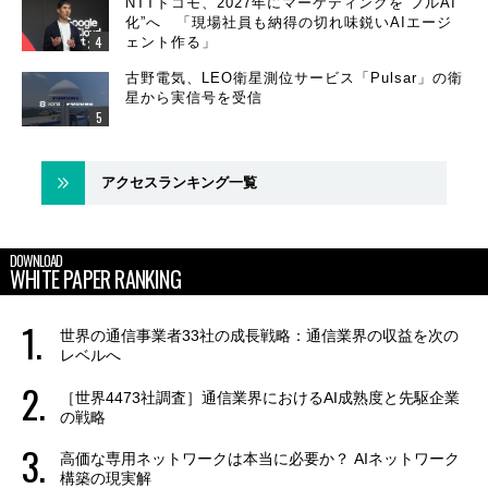
NTTドコモ、2027年にマーケティングを“フルAI
化”へ 「現場社員も納得の切れ味鋭いAIエージ
ェント作る」
古野電気、LEO衛星測位サービス「Pulsar」の衛
星から実信号を受信
アクセスランキング一覧
DOWNLOAD
WHITE PAPER RANKING
世界の通信事業者33社の成長戦略：通信業界の収益を次の
レベルへ
［世界4473社調査］通信業界におけるAI成熟度と先駆企業
の戦略
高価な専用ネットワークは本当に必要か？ AIネットワーク
構築の現実解