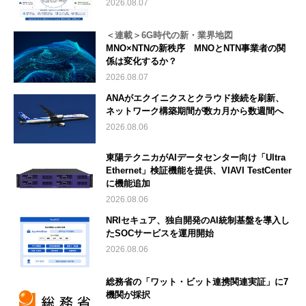
2026.08.07
＜連載＞6G時代の新・業界地図
MNO×NTNの新秩序 MNOとNTN事業者の関
係は変化するか？
2026.08.07
ANAがエクイニクスとクラウド接続を刷新、
ネットワーク構築期間が数カ月から数週間へ
2026.08.06
東陽テクニカがAIデータセンター向け「Ultra
Ethernet」検証機能を提供、VIAVI TestCenter
に機能追加
2026.08.06
NRIセキュア、独自開発のAI統制基盤を導入し
たSOCサービスを運用開始
2026.08.06
総務省の「ワット・ビット連携関連実証」に7
機関が採択