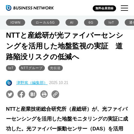
無料会員登録
IOWN
ローカル5G
AI
6G
IoT
通
NTTと産総研が光ファイバーセンシ
ングを活用した地盤監視の実証 道
路陥没リスクの低減へ
IoT
NTTグループ
光伝送
津野篤（編集部）
2025.10.21
NTTと産業技術総合研究所（産総研）が、光ファイバ
ーセンシングを活用した地盤モニタリングの実証に成
功した。光ファイバー振動センサー（DAS）を活用