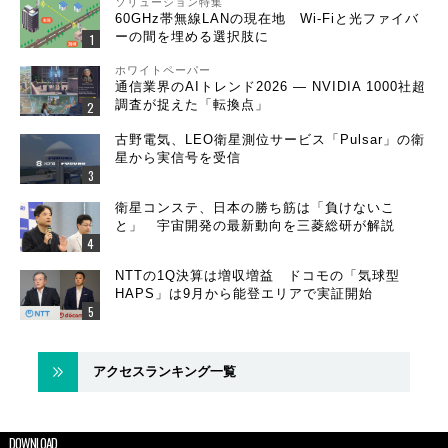
ソリューション特集
60GHz帯無線LANの現在地 Wi-Fiと光ファイバ
ーの間を埋める選択肢に
ホワイトペーパー
通信業界のAIトレンド2026 ― NVIDIA 1000社超
調査が捉えた「転換点」
古野電気、LEO衛星測位サービス「Pulsar」の衛
星から実信号を受信
衛星コンステ、日本の勝ち筋は「負けないこ
と」 宇宙開発の最新動向を三菱総研が解説
NTTの1Q決算は増収増益 ドコモの「気球型
HAPS」は9月から能登エリアで実証開始
アクセスランキング一覧
DOWNLOAD