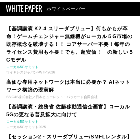
WHITE PAPER
ホワイトペーパー
【基調講演 K2-4 スリーダブリュー】何もかもが革
命！ゲームチェンジャー無線機がローカル５G市場の
既存概念を破壊する！！ コアサーバー不要！毎年の
ライセンス費用も不要！でも、超安価！ の新しい５
Gモデル
ローカル5Gサミット
ワイヤレスジャパン×WTP 2026
高価な専用ネットワークは本当に必要か？ AIネット
ワーク構築の現実解
SB C&S株式会社／日本ヒューレット・パッカード合同会社
【基調講演・総務省 佐藤移動通信企画官】ローカル
5Gの更なる普及拡大に向けて
ローカル5Gサミット
ローカル5Gサミット2025
【セッション2・スリーダブリュー/SMFLレンタル】