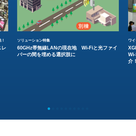
結！
ソリューション特集
ワイ
スレ
60GHz帯無線LANの現在地 Wi-Fiと光ファイ
XG
バーの間を埋める選択肢に
W
介