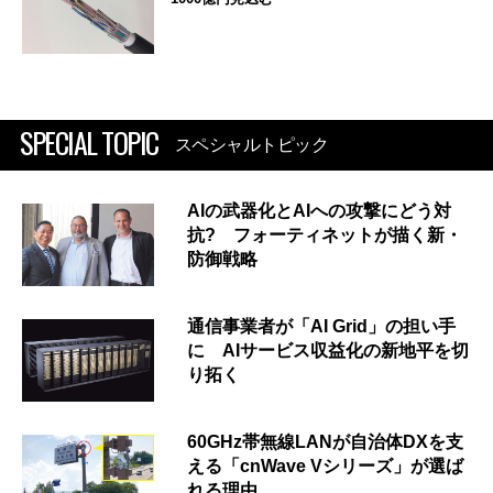
SPECIAL TOPIC
スペシャルトピック
AIの武器化とAIへの攻撃にどう対
抗? フォーティネットが描く新・
防御戦略
通信事業者が「AI Grid」の担い手
に AIサービス収益化の新地平を切
り拓く
60GHz帯無線LANが自治体DXを支
える「cnWave Vシリーズ」が選ば
れる理由