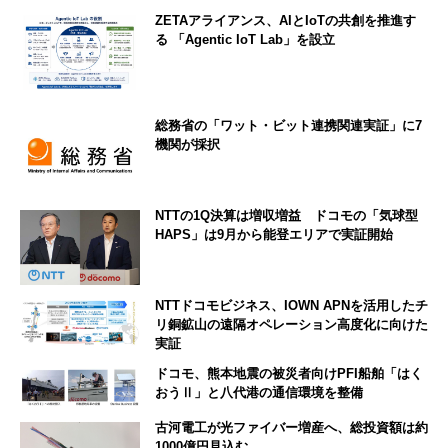
ZETAアライアンス、AIとIoTの共創を推進す
る 「Agentic IoT Lab」を設立
総務省の「ワット・ビット連携関連実証」に7
機関が採択
NTTの1Q決算は増収増益 ドコモの「気球型
HAPS」は9月から能登エリアで実証開始
NTTドコモビジネス、IOWN APNを活用したチ
リ銅鉱山の遠隔オペレーション高度化に向けた
実証
ドコモ、熊本地震の被災者向けPFI船舶「はく
おうⅡ」と八代港の通信環境を整備
古河電工が光ファイバー増産へ、総投資額は約
1000億円見込む