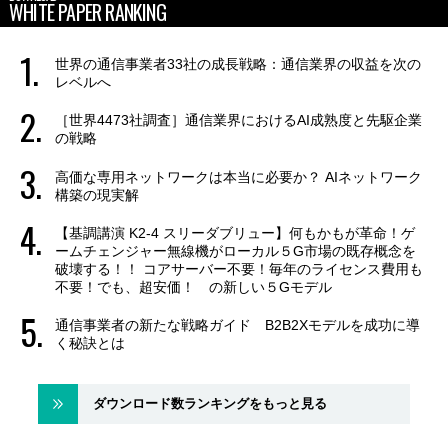
WHITE PAPER RANKING
世界の通信事業者33社の成長戦略：通信業界の収益を次の
レベルへ
［世界4473社調査］通信業界におけるAI成熟度と先駆企業
の戦略
高価な専用ネットワークは本当に必要か？ AIネットワーク
構築の現実解
【基調講演 K2-4 スリーダブリュー】何もかもが革命！ゲ
ームチェンジャー無線機がローカル５G市場の既存概念を
破壊する！！ コアサーバー不要！毎年のライセンス費用も
不要！でも、超安価！ の新しい５Gモデル
通信事業者の新たな戦略ガイド B2B2Xモデルを成功に導
く秘訣とは
ダウンロード数ランキングをもっと見る