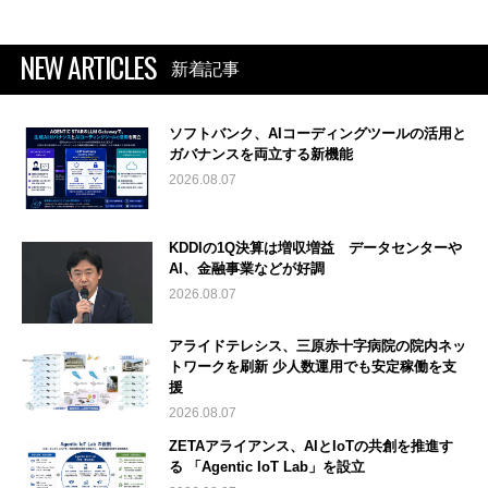
NEW ARTICLES
新着記事
ソフトバンク、AIコーディングツールの活用と
ガバナンスを両立する新機能
2026.08.07
KDDIの1Q決算は増収増益 データセンターや
AI、金融事業などが好調
2026.08.07
アライドテレシス、三原赤十字病院の院内ネッ
トワークを刷新 少人数運用でも安定稼働を支
援
2026.08.07
ZETAアライアンス、AIとIoTの共創を推進す
る 「Agentic IoT Lab」を設立