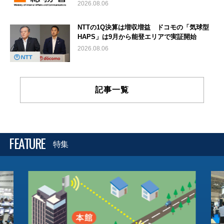
2026.08.06
NTTの1Q決算は増収増益 ドコモの「気球型
HAPS」は9月から能登エリアで実証開始
2026.08.06
記事一覧
FEATURE
特集