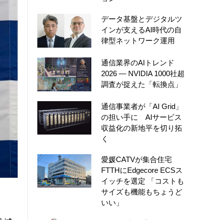
データ基盤とデジタルツ
インが支えるAI時代の自
律型ネットワーク運用
通信業界のAIトレンド
2026 ― NVIDIA 1000社超
調査が捉えた「転換点」
通信事業者が「AI Grid」
の担い手に AIサービス
収益化の新地平を切り拓
く
愛媛CATVが集合住宅
FTTHにEdgecore ECSス
イッチを選定 「コストも
サイズも機能もちょうど
いい」