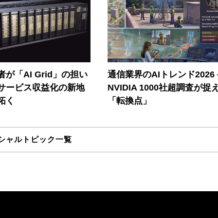
が「AI Grid」の担い
通信業界のAIトレンド2026
Iサービス収益化の新地
NVIDIA 1000社超調査が捉
拓く
「転換点」
シャルトピック一覧