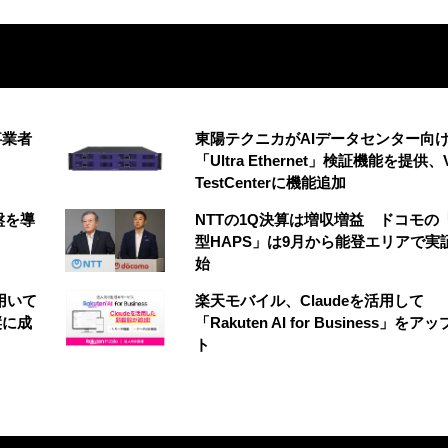
事業者
東陽テクニカがAIデータセンター向
「Ultra Ethernet」検証機能を提供、V
TestCenterに機能追加
盤を導
NTTの1Q決算は増収増益 ドコモの
型HAPS」は9月から能登エリアで実
始
を用いて
楽天モバイル、Claudeを活用して
縦に成
「Rakuten AI for Business」をア
ト