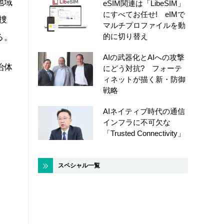
地域
eSIM関連は「LibeSIM」
にすべてお任せ! eIMで
捜
マルチプロファイルを動
的に切り替え
る。
AIの武器化とAIへの攻撃
治体
にどう対抗? フォーテ
ィネットが描く新・防御
戦略
AIネイティブ時代の通信
インフラに不可欠な
「Trusted Connectivity」
スペシャル一覧