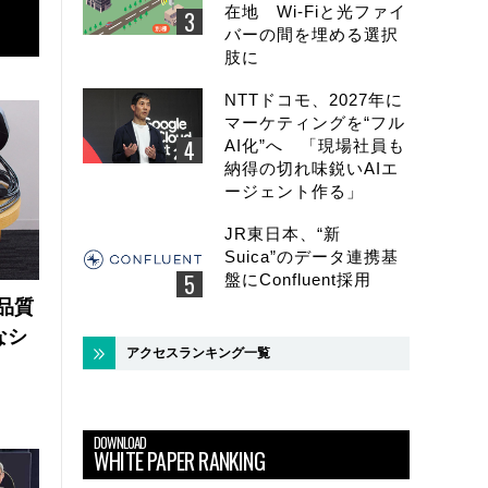
在地 Wi-Fiと光ファイ
バーの間を埋める選択
肢に
NTTドコモ、2027年に
マーケティングを“フル
AI化”へ 「現場社員も
納得の切れ味鋭いAIエ
ージェント作る」
JR東日本、“新
Suica”のデータ連携基
盤にConfluent採用
品質
なシ
アクセスランキング一覧
DOWNLOAD
WHITE PAPER RANKING