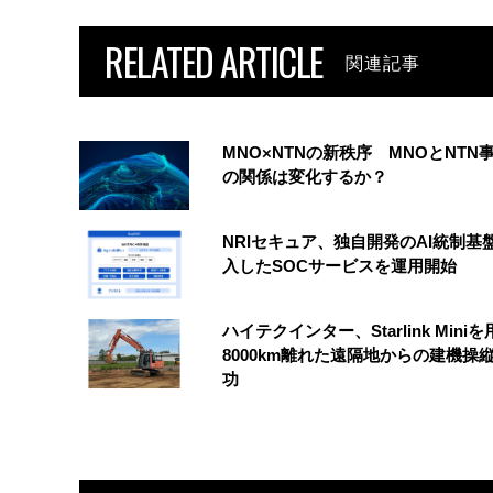
RELATED ARTICLE
関連記事
MNO×NTNの新秩序 MNOとNTN
の関係は変化するか？
NRIセキュア、独自開発のAI統制基
入したSOCサービスを運用開始
ハイテクインター、Starlink Mini
8000km離れた遠隔地からの建機操
功