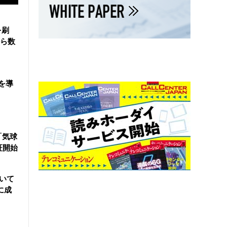
を刷
ら数
を導
「気球
証開始
用いて
に成