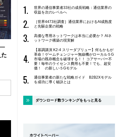
世界の通信事業者33社の成長戦略：通信業界の
収益を次のレベルへ
［世界4473社調査］通信業界におけるAI成熟度
と先駆企業の戦略
高価な専用ネットワークは本当に必要か？ AIネ
ットワーク構築の現実解
 ―
【基調講演 K2-4 スリーダブリュー】何もかもが
えた
革命！ゲームチェンジャー無線機がローカル５G
市場の既存概念を破壊する！！ コアサーバー不
要！毎年のライセンス費用も不要！でも、超安
価！ の新しい５Gモデル
通信事業者の新たな戦略ガイド B2B2Xモデル
を成功に導く秘訣とは
ダウンロード数ランキングをもっと見る