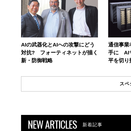
AIの武器化とAIへの攻撃にどう
通信事業者
対抗? フォーティネットが描く
手に A
新・防御戦略
平を切り
スペ
NEW ARTICLES
新着記事