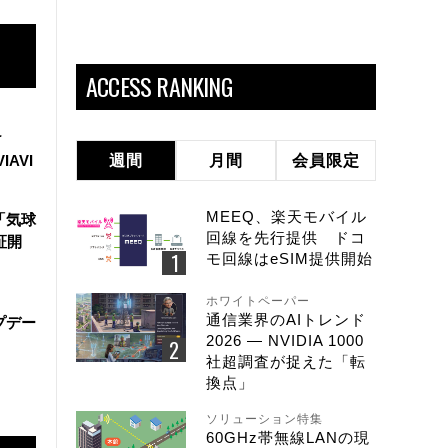
ACCESS RANKING
け
IAVI
週間
月間
会員限定
MEEQ、楽天モバイル
「気球
回線を先行提供 ドコ
証開
モ回線はeSIM提供開始
ホワイトペーパー
通信業界のAIトレンド
ップデー
2026 ― NVIDIA 1000
社超調査が捉えた「転
換点」
ソリューション特集
60GHz帯無線LANの現