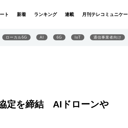
ート
新着
ランキング
連載
月刊テレコミュニケー
ローカル5G
AI
6G
IoT
通信事業者向け
携協定を締結 AIドローンや