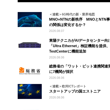
＜連載＞6G時代の新・業界地図
MNO×NTNの新秩序 MNOとNTN
の関係は変化するか？
2026.08.07
東陽テクニカがAIデータセンター向
「Ultra Ethernet」検証機能を提供、V
TestCenterに機能追加
2026.08.06
総務省の「ワット・ビット連携関連
に7機関が採択
2026.08.06
＜連載＞欧州ICTレポート
スタートアップの国エストニア
2026.08.06