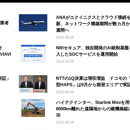
ANAがエクイニクスとクラウド接続
事業者
新、ネットワーク構築期間が数カ月か
週間へ
2026.08.06
け
NRIセキュア、独自開発のAI統制基盤
IAVI
入したSOCサービスを運用開始
2026.08.06
実証」
NTTの1Q決算は増収増益 ドコモの
型HAPS」は9月から能登エリアで実
2026.08.06
ハイテクインター、Starlink Miniを
8000km離れた遠隔地からの建機操縦
功
2026.08.06