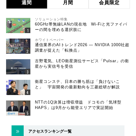
週間
月間
会員限定
ソリューション特集
60GHz帯無線LANの現在地 Wi-Fiと光ファイバ
ーの間を埋める選択肢に
ホワイトペーパー
通信業界のAIトレンド2026 ― NVIDIA 1000社超
調査が捉えた「転換点」
古野電気、LEO衛星測位サービス「Pulsar」の衛
星から実信号を受信
衛星コンステ、日本の勝ち筋は「負けないこ
と」 宇宙開発の最新動向を三菱総研が解説
NTTの1Q決算は増収増益 ドコモの「気球型
HAPS」は9月から能登エリアで実証開始
アクセスランキング一覧