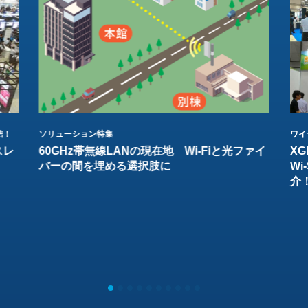
結！
ソリューション特集
ワイ
スレ
60GHz帯無線LANの現在地 Wi-Fiと光ファイ
XG
バーの間を埋める選択肢に
W
介