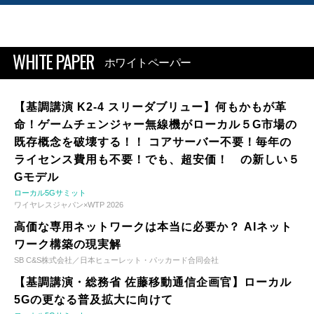
WHITE PAPER
ホワイトペーパー
【基調講演 K2-4 スリーダブリュー】何もかもが革
命！ゲームチェンジャー無線機がローカル５G市場の
既存概念を破壊する！！ コアサーバー不要！毎年の
ライセンス費用も不要！でも、超安価！ の新しい５
Gモデル
ローカル5Gサミット
ワイヤレスジャパン×WTP 2026
高価な専用ネットワークは本当に必要か？ AIネット
ワーク構築の現実解
SB C&S株式会社／日本ヒューレット・パッカード合同会社
【基調講演・総務省 佐藤移動通信企画官】ローカル
5Gの更なる普及拡大に向けて