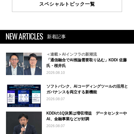
スペシャルトピック一覧
NEW ARTICLES
新着記事
＜連載＞AIインフラの新潮流
「通信融合でAI推論需要取り込む」KDDI 佐藤
氏・桜井氏
2026.08.10
ソフトバンク、AIコーディングツールの活用と
ガバナンスを両立する新機能
2026.08.07
KDDIの1Q決算は増収増益 データセンターや
AI、金融事業などが好調
2026.08.07