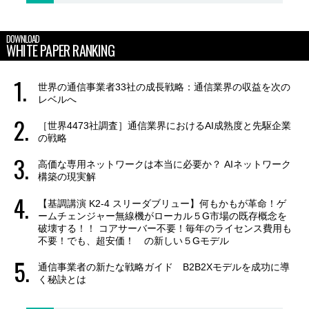
DOWNLOAD
WHITE PAPER RANKING
世界の通信事業者33社の成長戦略：通信業界の収益を次の
レベルへ
［世界4473社調査］通信業界におけるAI成熟度と先駆企業
の戦略
高価な専用ネットワークは本当に必要か？ AIネットワーク
構築の現実解
【基調講演 K2-4 スリーダブリュー】何もかもが革命！ゲ
ームチェンジャー無線機がローカル５G市場の既存概念を
破壊する！！ コアサーバー不要！毎年のライセンス費用も
不要！でも、超安価！ の新しい５Gモデル
通信事業者の新たな戦略ガイド B2B2Xモデルを成功に導
く秘訣とは