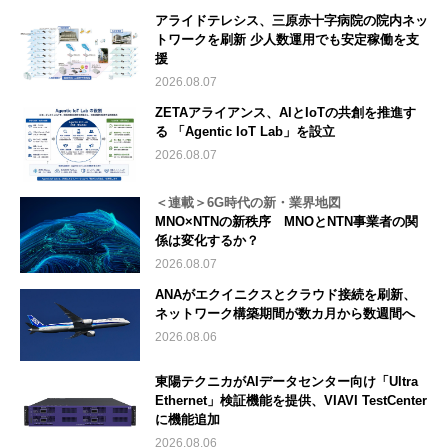
アライドテレシス、三原赤十字病院の院内ネッ
トワークを刷新 少人数運用でも安定稼働を支
援
2026.08.07
ZETAアライアンス、AIとIoTの共創を推進す
る 「Agentic IoT Lab」を設立
2026.08.07
＜連載＞6G時代の新・業界地図
MNO×NTNの新秩序 MNOとNTN事業者の関
係は変化するか？
2026.08.07
ANAがエクイニクスとクラウド接続を刷新、
ネットワーク構築期間が数カ月から数週間へ
2026.08.06
東陽テクニカがAIデータセンター向け「Ultra
Ethernet」検証機能を提供、VIAVI TestCenter
に機能追加
2026.08.06