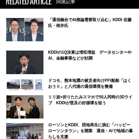
RELATED ARTICLE
関連記事
「通信融合でAI推論需要取り込む」KDDI 佐藤
氏・桜井氏
KDDIの1Q決算は増収増益 データセンターや
AI、金融事業などが好調
ドコモ、熊本地震の被災者向けPFI船舶「はく
おうⅡ」と八代港の通信環境を整備
ミリ波×折りたたみスマホで50人同時の3Dライ
ブ KDDIが普及の好循環を狙う
ローソンとKDDI、団地再生に挑む「ハッピー
ローソンタウン」を開業 通信・AIで地域の暮
らしを支援