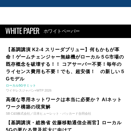
WHITE PAPER
ホワイトペーパー
【基調講演 K2-4 スリーダブリュー】何もかもが革
命！ゲームチェンジャー無線機がローカル５G市場の
既存概念を破壊する！！ コアサーバー不要！毎年の
ライセンス費用も不要！でも、超安価！ の新しい５
Gモデル
ローカル5Gサミット
ワイヤレスジャパン×WTP 2026
高価な専用ネットワークは本当に必要か？ AIネット
ワーク構築の現実解
SB C&S株式会社／日本ヒューレット・パッカード合同会社
【基調講演・総務省 佐藤移動通信企画官】ローカル
5Gの更なる普及拡大に向けて