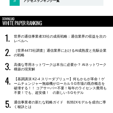
アクセスランキング一覧
DOWNLOAD
WHITE PAPER RANKING
世界の通信事業者33社の成長戦略：通信業界の収益を次の
レベルへ
［世界4473社調査］通信業界におけるAI成熟度と先駆企業
の戦略
高価な専用ネットワークは本当に必要か？ AIネットワーク
構築の現実解
【基調講演 K2-4 スリーダブリュー】何もかもが革命！ゲ
ームチェンジャー無線機がローカル５G市場の既存概念を
破壊する！！ コアサーバー不要！毎年のライセンス費用も
不要！でも、超安価！ の新しい５Gモデル
通信事業者の新たな戦略ガイド B2B2Xモデルを成功に導
く秘訣とは