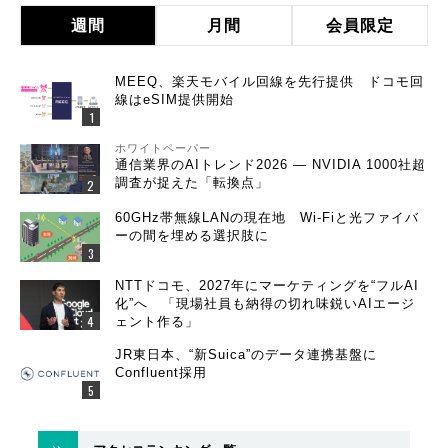
週間
月間
会員限定
MEEQ、楽天モバイル回線を先行提供 ドコモ回
線はeSIM提供開始
ホワイトペーパー
通信業界のAIトレンド2026 ― NVIDIA 1000社超
調査が捉えた「転換点」
60GHz帯無線LANの現在地 Wi-Fiと光ファイバ
ーの間を埋める選択肢に
NTTドコモ、2027年にマーケティングを“フルAI
化”へ 「現場社員も納得の切れ味鋭いAIエージ
ェント作る」
JR東日本、“新Suica”のデータ連携基盤に
Confluent採用