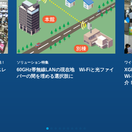
結！
ソリューション特集
ワイ
スレ
60GHz帯無線LANの現在地 Wi-Fiと光ファイ
XG
バーの間を埋める選択肢に
W
介