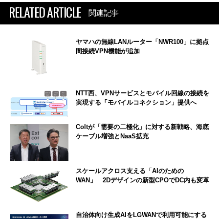
RELATED ARTICLE
関連記事
ヤマハの無線LANルーター「NWR100」に拠点
間接続VPN機能が追加
NTT西、VPNサービスとモバイル回線の接続を
実現する「モバイルコネクション」提供へ
Coltが「需要の二極化」に対する新戦略、海底
ケーブル増強とNaaS拡充
スケールアクロス支える「AIのための
WAN」 2Dデザインの新型CPOでDC内も変革
自治体向け生成AIをLGWANで利用可能にする