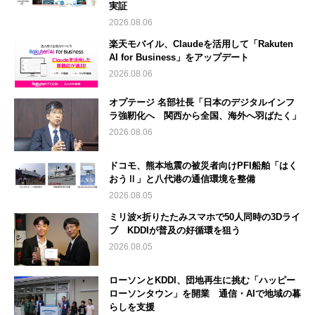
実証
2026.08.06
楽天モバイル、Claudeを活用して「Rakuten
AI for Business」をアップデート
2026.08.06
オプテージ 名部社長「日本のデジタルインフ
ラ強靭化へ 関西から全国、海外へ羽ばたく」
2026.08.06
ドコモ、熊本地震の被災者向けPFI船舶「はく
おうⅡ」と八代港の通信環境を整備
2026.08.05
ミリ波×折りたたみスマホで50人同時の3Dライ
ブ KDDIが普及の好循環を狙う
2026.08.05
ローソンとKDDI、団地再生に挑む「ハッピー
ローソンタウン」を開業 通信・AIで地域の暮
らしを支援