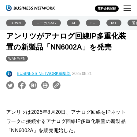
無料会員登録
IOWN
ローカル5G
AI
6G
IoT
通
アンリツがアナログ回線IP多重化装
置の新製品「NN6002A」を発売
WAN/VPN
BUSINESS NETWORK編集部
2025.08.21
アンリツは2025年8月20日、アナログ回線をIPネット
ワークに接続するアナログ回線IP多重化装置の新製品
「NN6002A」を販売開始した。