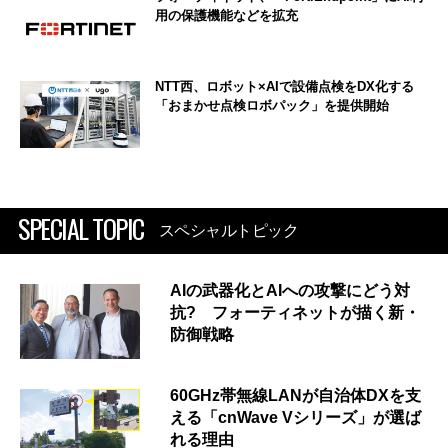
用の保護機能などを拡充
NTT西、ロボット×AIで設備点検をDX化する
「おまかせ点検ロボパック」を提供開始
SPECIAL TOPIC
スペシャルトピック
AIの武器化とAIへの攻撃にどう対
抗? フォーティネットが描く新・
防御戦略
60GHz帯無線LANが自治体DXを支
える「cnWave Vシリーズ」が選ば
れる理由