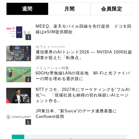
週間
月間
会員限定
MEEQ、楽天モバイル回線を先行提供 ドコモ回
線はeSIM提供開始
ホワイトペーパー
通信業界のAIトレンド2026 ― NVIDIA 1000社超
調査が捉えた「転換点」
ソリューション特集
60GHz帯無線LANの現在地 Wi-Fiと光ファイバ
ーの間を埋める選択肢に
NTTドコモ、2027年にマーケティングを“フルAI
化”へ 「現場社員も納得の切れ味鋭いAIエージ
ェント作る」
JR東日本、“新Suica”のデータ連携基盤に
Confluent採用