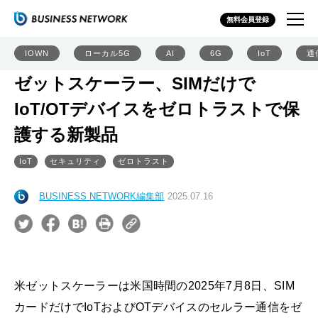
無料会員登録
IOWN
ローカル5G
AI
6G
IoT
通
ゼットスケーラー、SIMだけで
IoT/OTデバイスをゼロトラストで保
護する新製品
IoT
セキュリティ
ゼロトラスト
BUSINESS NETWORK編集部
2025.07.16
米ゼットスケーラーは米国時間の2025年7月8日、SIM
カードだけでIoTおよびOTデバイスのセルラー通信をゼ