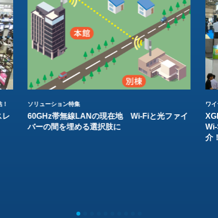
結！
ソリューション特集
ワイ
スレ
60GHz帯無線LANの現在地 Wi-Fiと光ファイ
XG
バーの間を埋める選択肢に
W
介