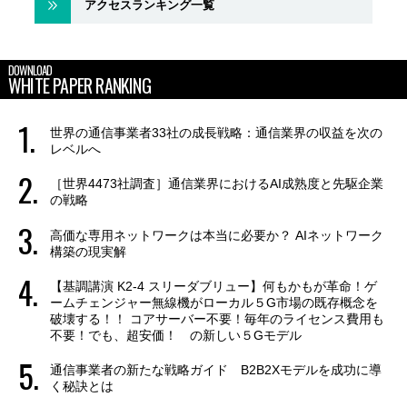
アクセスランキング一覧
DOWNLOAD
WHITE PAPER RANKING
世界の通信事業者33社の成長戦略：通信業界の収益を次の
レベルへ
［世界4473社調査］通信業界におけるAI成熟度と先駆企業
の戦略
高価な専用ネットワークは本当に必要か？ AIネットワーク
構築の現実解
【基調講演 K2-4 スリーダブリュー】何もかもが革命！ゲ
ームチェンジャー無線機がローカル５G市場の既存概念を
破壊する！！ コアサーバー不要！毎年のライセンス費用も
不要！でも、超安価！ の新しい５Gモデル
通信事業者の新たな戦略ガイド B2B2Xモデルを成功に導
く秘訣とは