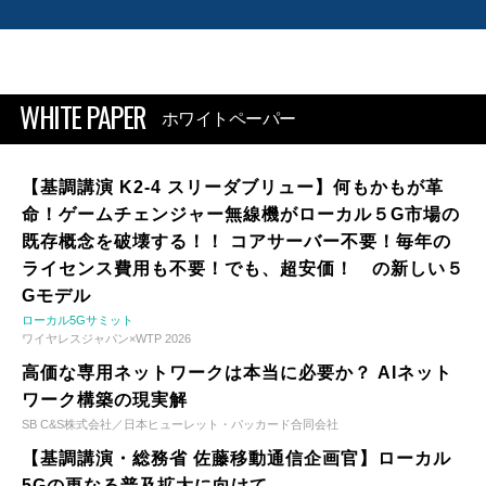
WHITE PAPER
ホワイトペーパー
【基調講演 K2-4 スリーダブリュー】何もかもが革
命！ゲームチェンジャー無線機がローカル５G市場の
既存概念を破壊する！！ コアサーバー不要！毎年の
ライセンス費用も不要！でも、超安価！ の新しい５
Gモデル
ローカル5Gサミット
ワイヤレスジャパン×WTP 2026
高価な専用ネットワークは本当に必要か？ AIネット
ワーク構築の現実解
SB C&S株式会社／日本ヒューレット・パッカード合同会社
【基調講演・総務省 佐藤移動通信企画官】ローカル
5Gの更なる普及拡大に向けて