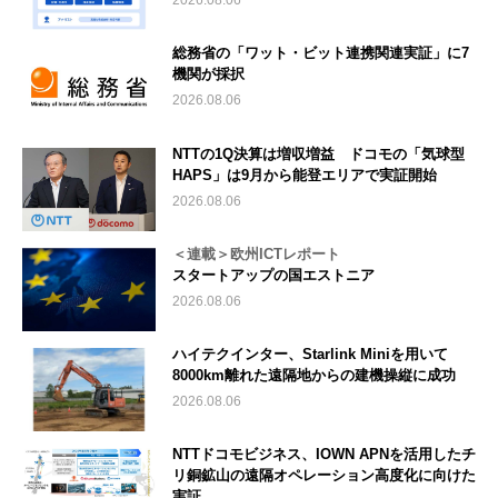
2026.08.06
総務省の「ワット・ビット連携関連実証」に7
機関が採択
2026.08.06
NTTの1Q決算は増収増益 ドコモの「気球型
HAPS」は9月から能登エリアで実証開始
2026.08.06
＜連載＞欧州ICTレポート
スタートアップの国エストニア
2026.08.06
ハイテクインター、Starlink Miniを用いて
8000km離れた遠隔地からの建機操縦に成功
2026.08.06
NTTドコモビジネス、IOWN APNを活用したチ
リ銅鉱山の遠隔オペレーション高度化に向けた
実証