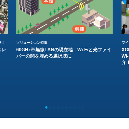
結！
ソリューション特集
ワイ
スレ
60GHz帯無線LANの現在地 Wi-Fiと光ファイ
XG
バーの間を埋める選択肢に
W
介