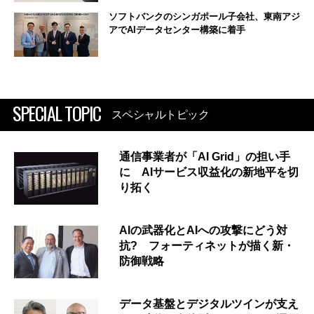
ソフトバンクのシンガポール子会社、東南アジ
アでAIデータセンター構築に着手
SPECIAL TOPIC
スペシャルトピック
通信事業者が「AI Grid」の担い手
に AIサービス収益化の新地平を切
り拓く
AIの武器化とAIへの攻撃にどう対
抗? フォーティネットが描く新・
防御戦略
データ基盤とデジタルツインが支え