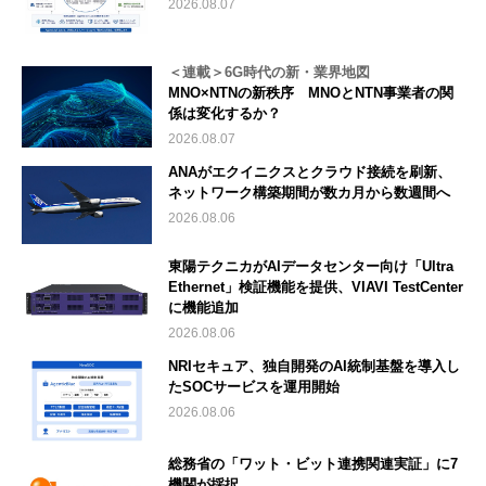
2026.08.07
＜連載＞6G時代の新・業界地図
MNO×NTNの新秩序 MNOとNTN事業者の関
係は変化するか？
2026.08.07
ANAがエクイニクスとクラウド接続を刷新、
ネットワーク構築期間が数カ月から数週間へ
2026.08.06
東陽テクニカがAIデータセンター向け「Ultra
Ethernet」検証機能を提供、VIAVI TestCenter
に機能追加
2026.08.06
NRIセキュア、独自開発のAI統制基盤を導入し
たSOCサービスを運用開始
2026.08.06
総務省の「ワット・ビット連携関連実証」に7
機関が採択