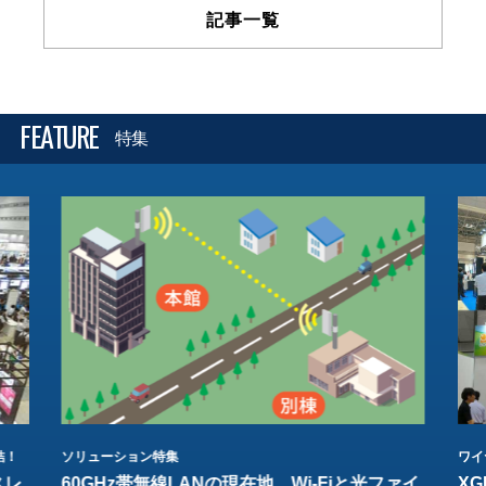
記事一覧
FEATURE
特集
結！
ソリューション特集
ワイ
スレ
60GHz帯無線LANの現在地 Wi-Fiと光ファイ
XG