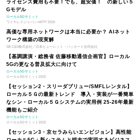
ライセンス費用も不要！でも、超安価！ の新しい５
Gモデル
ローカル5Gサミット
ワイヤレスジャパン×WTP 2026
高価な専用ネットワークは本当に必要か？ AIネット
ワーク構築の現実解
SB C&S株式会社／日本ヒューレット・パッカード合同会社
【基調講演・総務省 佐藤移動通信企画官】ローカル
5Gの更なる普及拡大に向けて
ローカル5Gサミット
ローカル5Gサミット2025
【セッション2・スリーダブリュー/SMFLレンタル】
ローカル５Ｇの最新トレンド 導入・実装が一番簡単
なシン・ローカル５Ｇシステムの実用例 25-26年最新
機能もご紹介
ローカル5Gサミット
ローカル5Gサミット2025
【セッション3・京セラみらいエンビジョン】高性能
ローカル5G：新システムと端末で実現するビジネス