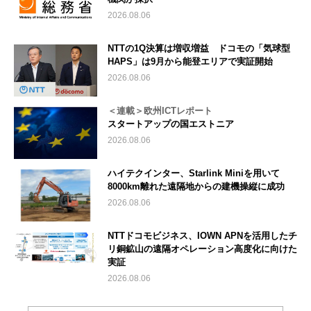
2026.08.06
NTTの1Q決算は増収増益 ドコモの「気球型
HAPS」は9月から能登エリアで実証開始
2026.08.06
＜連載＞欧州ICTレポート
スタートアップの国エストニア
2026.08.06
ハイテクインター、Starlink Miniを用いて
8000km離れた遠隔地からの建機操縦に成功
2026.08.06
NTTドコモビジネス、IOWN APNを活用したチ
リ銅鉱山の遠隔オペレーション高度化に向けた
実証
2026.08.06