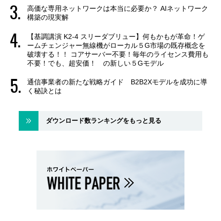
高価な専用ネットワークは本当に必要か？ AIネットワーク
構築の現実解
【基調講演 K2-4 スリーダブリュー】何もかもが革命！ゲ
ームチェンジャー無線機がローカル５G市場の既存概念を
破壊する！！ コアサーバー不要！毎年のライセンス費用も
不要！でも、超安価！ の新しい５Gモデル
通信事業者の新たな戦略ガイド B2B2Xモデルを成功に導
く秘訣とは
ダウンロード数ランキングをもっと見る