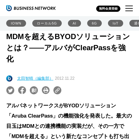
無料会員登録
IOWN
ローカル5G
AI
6G
IoT
通
MDMを超えるBYODソリューション
とは？――アルバがClearPassを強
化
太田智晴（編集部）
2012.11.22
アルバネットワークスがBYODソリューション
「Aruba ClearPass」の機能強化を発表した。最大の
目玉はMDMとの連携機能の実装だが、その一方で
「MDMを超える」という新たなコンセプトも打ち出