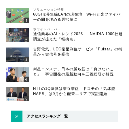
ソリューション特集
60GHz帯無線LANの現在地 Wi-Fiと光ファイバ
ーの間を埋める選択肢に
ホワイトペーパー
通信業界のAIトレンド2026 ― NVIDIA 1000社超
調査が捉えた「転換点」
古野電気、LEO衛星測位サービス「Pulsar」の衛
星から実信号を受信
衛星コンステ、日本の勝ち筋は「負けないこ
と」 宇宙開発の最新動向を三菱総研が解説
NTTの1Q決算は増収増益 ドコモの「気球型
HAPS」は9月から能登エリアで実証開始
アクセスランキング一覧