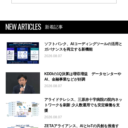
NEW ARTICLES
新着記事
ソフトバンク、AIコーディングツールの活用と
ガバナンスを両立する新機能
2026.08.07
KDDIの1Q決算は増収増益 データセンターや
AI、金融事業などが好調
2026.08.07
アライドテレシス、三原赤十字病院の院内ネッ
トワークを刷新 少人数運用でも安定稼働を支
援
2026.08.07
ZETAアライアンス、AIとIoTの共創を推進す