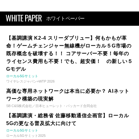
WHITE PAPER
ホワイトペーパー
【基調講演 K2-4 スリーダブリュー】何もかもが革
命！ゲームチェンジャー無線機がローカル５G市場の
既存概念を破壊する！！ コアサーバー不要！毎年の
ライセンス費用も不要！でも、超安価！ の新しい５
Gモデル
ローカル5Gサミット
ワイヤレスジャパン×WTP 2026
高価な専用ネットワークは本当に必要か？ AIネット
ワーク構築の現実解
SB C&S株式会社／日本ヒューレット・パッカード合同会社
【基調講演・総務省 佐藤移動通信企画官】ローカル
5Gの更なる普及拡大に向けて
ローカル5Gサミット
ローカル5Gサミット2025