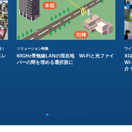
結！
ソリューション特集
ワイ
スレ
60GHz帯無線LANの現在地 Wi-Fiと光ファイ
XG
バーの間を埋める選択肢に
W
介