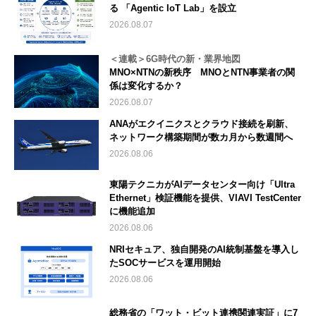
る 「Agentic IoT Lab」を設立
2026.08.07
＜連載＞6G時代の新・業界地図
MNO×NTNの新秩序 MNOとNTN事業者の関
係は変化するか？
2026.08.07
ANAがエクイニクスとクラウド接続を刷新、
ネットワーク構築期間が数カ月から数週間へ
2026.08.06
東陽テクニカがAIデータセンター向け「Ultra
Ethernet」検証機能を提供、VIAVI TestCenter
に機能追加
2026.08.06
NRIセキュア、独自開発のAI統制基盤を導入し
たSOCサービスを運用開始
2026.08.06
総務省の「ワット・ビット連携関連実証」に7