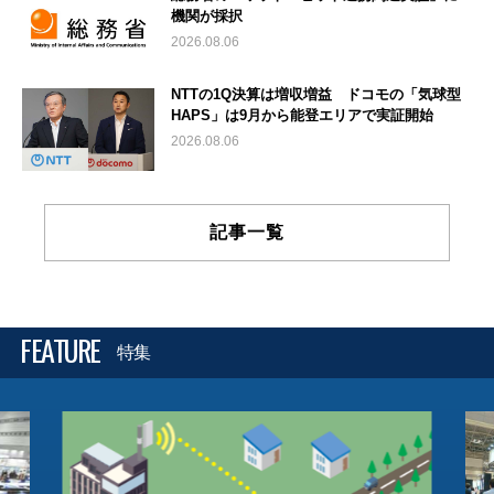
機関が採択
2026.08.06
NTTの1Q決算は増収増益 ドコモの「気球型
HAPS」は9月から能登エリアで実証開始
2026.08.06
記事一覧
FEATURE
特集