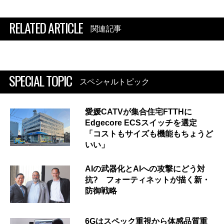
RELATED ARTICLE
関連記事
SPECIAL TOPIC
スペシャルトピック
愛媛CATVが集合住宅FTTHに
Edgecore ECSスイッチを選定
「コストもサイズも機能もちょうど
いい」
AIの武器化とAIへの攻撃にどう対
抗? フォーティネットが描く新・
防御戦略
6Gはスペック重視から体感品質重