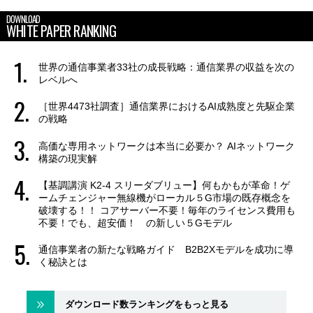
DOWNLOAD
WHITE PAPER RANKING
世界の通信事業者33社の成長戦略：通信業界の収益を次の
レベルへ
［世界4473社調査］通信業界におけるAI成熟度と先駆企業
の戦略
高価な専用ネットワークは本当に必要か？ AIネットワーク
構築の現実解
【基調講演 K2-4 スリーダブリュー】何もかもが革命！ゲ
ームチェンジャー無線機がローカル５G市場の既存概念を
破壊する！！ コアサーバー不要！毎年のライセンス費用も
不要！でも、超安価！ の新しい５Gモデル
通信事業者の新たな戦略ガイド B2B2Xモデルを成功に導
く秘訣とは
ダウンロード数ランキングをもっと見る