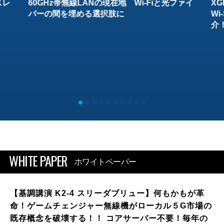
スレ
60GHz帯無線LANの現在地 Wi-Fiと光ファイ
XG
バーの間を埋める選択肢に
W
介
WHITE PAPER
ホワイトペーパー
【基調講演 K2-4 スリーダブリュー】何もかもが革
命！ゲームチェンジャー無線機がローカル５G市場の
既存概念を破壊する！！ コアサーバー不要！毎年の