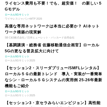
ライセンス費用も不要！でも、超安価！ の新しい５
Gモデル
ローカル5Gサミット
ワイヤレスジャパン×WTP 2026
高価な専用ネットワークは本当に必要か？ AIネット
ワーク構築の現実解
SB C&S株式会社／日本ヒューレット・パッカード合同会社
【基調講演・総務省 佐藤移動通信企画官】ローカル
5Gの更なる普及拡大に向けて
ローカル5Gサミット
ローカル5Gサミット2025
【セッション2・スリーダブリュー/SMFLレンタル】
ローカル５Ｇの最新トレンド 導入・実装が一番簡単
なシン・ローカル５Ｇシステムの実用例 25-26年最新
機能もご紹介
ローカル5Gサミット
ローカル5Gサミット2025
【セッション3・京セラみらいエンビジョン】高性能