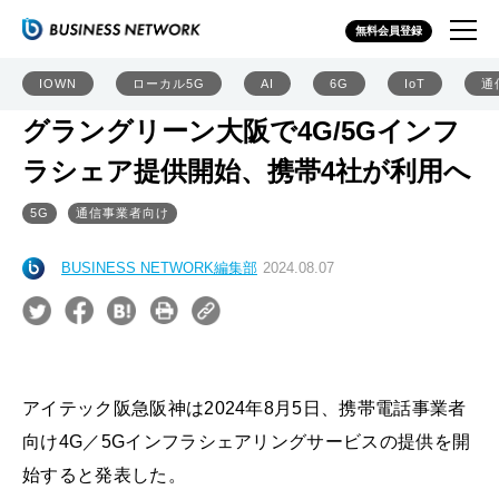
無料会員登録
IOWN
ローカル5G
AI
6G
IoT
通
グラングリーン大阪で4G/5Gインフ
ラシェア提供開始、携帯4社が利用へ
5G
通信事業者向け
BUSINESS NETWORK編集部
2024.08.07
アイテック阪急阪神は2024年8月5日、携帯電話事業者
向け4G／5Gインフラシェアリングサービスの提供を開
始すると発表した。