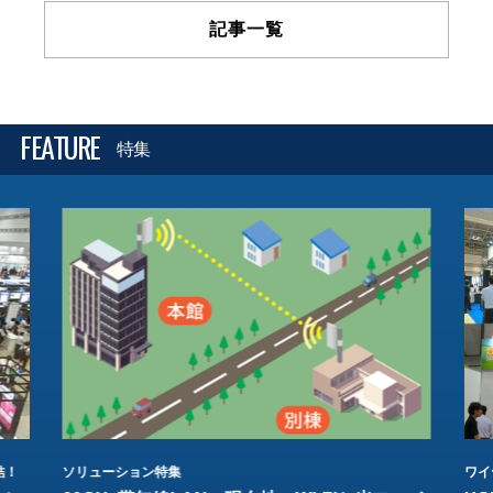
記事一覧
FEATURE
特集
結！
ソリューション特集
ワイ