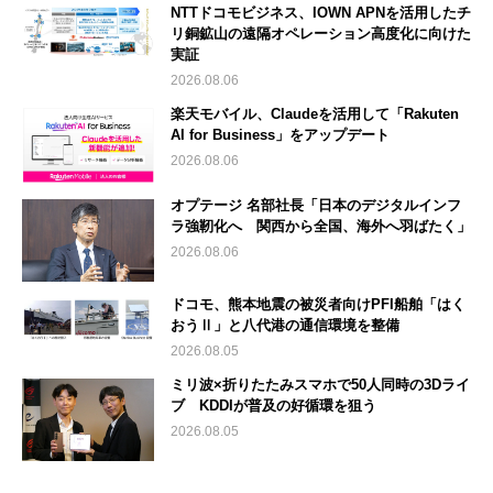
NTTドコモビジネス、IOWN APNを活用したチ
リ銅鉱山の遠隔オペレーション高度化に向けた
実証
2026.08.06
楽天モバイル、Claudeを活用して「Rakuten
AI for Business」をアップデート
2026.08.06
オプテージ 名部社長「日本のデジタルインフ
ラ強靭化へ 関西から全国、海外へ羽ばたく」
2026.08.06
ドコモ、熊本地震の被災者向けPFI船舶「はく
おうⅡ」と八代港の通信環境を整備
2026.08.05
ミリ波×折りたたみスマホで50人同時の3Dライ
ブ KDDIが普及の好循環を狙う
2026.08.05