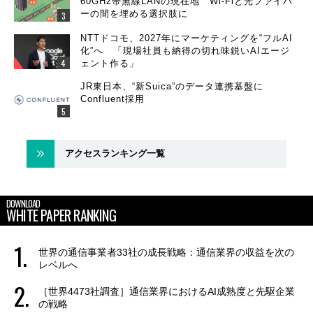
60GHz帯無線LANの現在地 Wi-Fiと光ファイバ
ーの間を埋める選択肢に
NTTドコモ、2027年にマーケティングを“フルAI
化”へ 「現場社員も納得の切れ味鋭いAIエージ
ェント作る」
JR東日本、“新Suica”のデータ連携基盤に
Confluent採用
アクセスランキング一覧
DOWNLOAD
WHITE PAPER RANKING
世界の通信事業者33社の成長戦略：通信業界の収益を次の
レベルへ
［世界4473社調査］通信業界におけるAI成熟度と先駆企業
の戦略