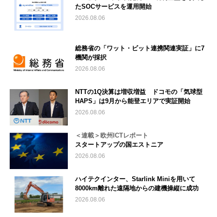
たSOCサービスを運用開始
2026.08.06
総務省の「ワット・ビット連携関連実証」に7
機関が採択
2026.08.06
NTTの1Q決算は増収増益 ドコモの「気球型
HAPS」は9月から能登エリアで実証開始
2026.08.06
＜連載＞欧州ICTレポート
スタートアップの国エストニア
2026.08.06
ハイテクインター、Starlink Miniを用いて
8000km離れた遠隔地からの建機操縦に成功
2026.08.06