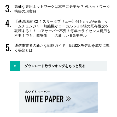
高価な専用ネットワークは本当に必要か？ AIネットワーク
構築の現実解
【基調講演 K2-4 スリーダブリュー】何もかもが革命！ゲ
ームチェンジャー無線機がローカル５G市場の既存概念を
破壊する！！ コアサーバー不要！毎年のライセンス費用も
不要！でも、超安価！ の新しい５Gモデル
通信事業者の新たな戦略ガイド B2B2Xモデルを成功に導
く秘訣とは
ダウンロード数ランキングをもっと見る