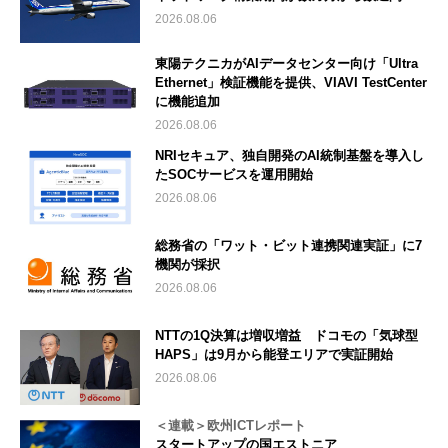
2026.08.06
東陽テクニカがAIデータセンター向け「Ultra
Ethernet」検証機能を提供、VIAVI TestCenter
に機能追加
2026.08.06
NRIセキュア、独自開発のAI統制基盤を導入し
たSOCサービスを運用開始
2026.08.06
総務省の「ワット・ビット連携関連実証」に7
機関が採択
2026.08.06
NTTの1Q決算は増収増益 ドコモの「気球型
HAPS」は9月から能登エリアで実証開始
2026.08.06
＜連載＞欧州ICTレポート
スタートアップの国エストニア