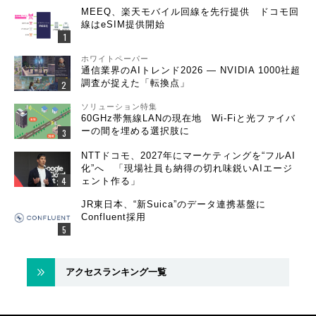
MEEQ、楽天モバイル回線を先行提供 ドコモ回
線はeSIM提供開始
ホワイトペーパー
通信業界のAIトレンド2026 ― NVIDIA 1000社超
調査が捉えた「転換点」
ソリューション特集
60GHz帯無線LANの現在地 Wi-Fiと光ファイバ
ーの間を埋める選択肢に
NTTドコモ、2027年にマーケティングを“フルAI
化”へ 「現場社員も納得の切れ味鋭いAIエージ
ェント作る」
JR東日本、“新Suica”のデータ連携基盤に
Confluent採用
アクセスランキング一覧