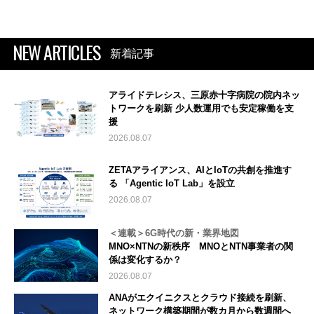
NEW ARTICLES
新着記事
アライドテレシス、三原赤十字病院の院内ネッ
トワークを刷新 少人数運用でも安定稼働を支
援
2026.08.07
ZETAアライアンス、AIとIoTの共創を推進す
る 「Agentic IoT Lab」を設立
2026.08.07
＜連載＞6G時代の新・業界地図
MNO×NTNの新秩序 MNOとNTN事業者の関
係は変化するか？
2026.08.07
ANAがエクイニクスとクラウド接続を刷新、
ネットワーク構築期間が数カ月から数週間へ