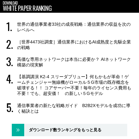
DOWNLOAD
WHITE PAPER RANKING
世界の通信事業者33社の成長戦略：通信業界の収益を次の
レベルへ
［世界4473社調査］通信業界におけるAI成熟度と先駆企業
の戦略
高価な専用ネットワークは本当に必要か？ AIネットワーク
構築の現実解
【基調講演 K2-4 スリーダブリュー】何もかもが革命！ゲ
ームチェンジャー無線機がローカル５G市場の既存概念を
破壊する！！ コアサーバー不要！毎年のライセンス費用も
不要！でも、超安価！ の新しい５Gモデル
通信事業者の新たな戦略ガイド B2B2Xモデルを成功に導
く秘訣とは
ダウンロード数ランキングをもっと見る