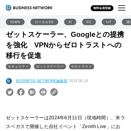
無料会員登録
IOWN
ローカル5G
AI
6G
IoT
通
ゼットスケーラー、Googleとの提携
を強化 VPNからゼロトラストへの
移行を促進
セキュリティ
ゼットスケーラー
ゼロトラスト
BUSINESS NETWORK編集部
2024.06.19
ゼットスケーラーは2024年6月11日（現地時間）、米ラ
スベガスで開催した自社イベント「Zenith Live」にお