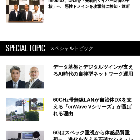
Infoblox、DNSを「先制的サイバー防御の中
核」へ 悪性ドメインを攻撃前に検知・遮断
SPECIAL TOPIC
スペシャルトピック
データ基盤とデジタルツインが支え
るAI時代の自律型ネットワーク運用
60GHz帯無線LANが自治体DXを支
える「cnWave Vシリーズ」が選ば
れる理由
6Gはスペック重視から体感品質重
視へ 進化を支える正確なシミュレ