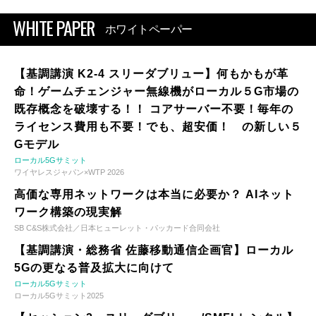
WHITE PAPER
ホワイトペーパー
【基調講演 K2-4 スリーダブリュー】何もかもが革
命！ゲームチェンジャー無線機がローカル５G市場の
既存概念を破壊する！！ コアサーバー不要！毎年の
ライセンス費用も不要！でも、超安価！ の新しい５
Gモデル
ローカル5Gサミット
ワイヤレスジャパン×WTP 2026
高価な専用ネットワークは本当に必要か？ AIネット
ワーク構築の現実解
SB C&S株式会社／日本ヒューレット・パッカード合同会社
【基調講演・総務省 佐藤移動通信企画官】ローカル
5Gの更なる普及拡大に向けて
ローカル5Gサミット
ローカル5Gサミット2025