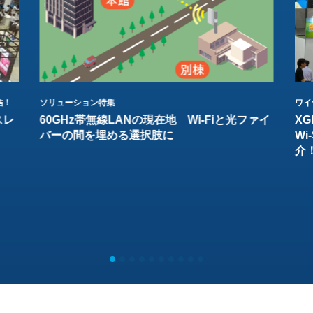
結！
ソリューション特集
ワイ
スレ
60GHz帯無線LANの現在地 Wi-Fiと光ファイ
XG
バーの間を埋める選択肢に
W
介