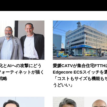
器化とAIへの攻撃にどう
愛媛CATVが集合住宅FTTH
フォーティネットが描く
Edgecore ECSスイッチを
戦略
「コストもサイズも機能も
うどいい」