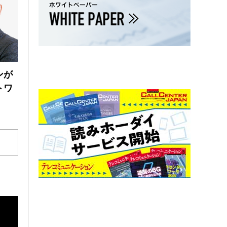
ンが
トワ