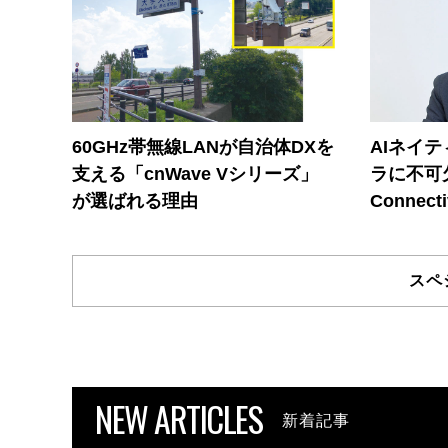
60GHz帯無線LANが自治体DXを
AIネイ
支える「cnWave Vシリーズ」
ラに不可欠
が選ばれる理由
Connecti
スペ
NEW ARTICLES
新着記事