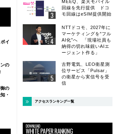
MEEQ、楽天モバイル
回線を先行提供 ドコ
モ回線はeSIM提供開始
NTTドコモ、2027年に
マーケティングを“フル
AI化”へ 「現場社員も
・ポイ
納得の切れ味鋭いAIエ
ージェント作る」
古野電気、LEO衛星測
ーンの
位サービス「Pulsar」
始
の衛星から実信号を受
信
防御の
検知・
アクセスランキング一覧
DOWNLOAD
WHITE PAPER RANKING