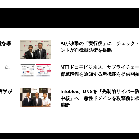
盤を導
AIが攻撃の「実行役」に チェック
ントが自律型防衛を提唱
t」に
NTTドコモビジネス、サプライチェ
脅威情報を通知する新機能を提供開
官学が
Infoblox、DNSを「先制的サイバー
中核」へ 悪性ドメインを攻撃前に
遮断