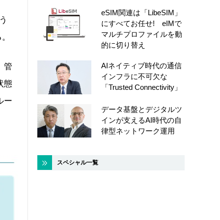
eSIM関連は「LibeSIM」
う
にすべてお任せ! eIMで
マルチプロファイルを動
る。
的に切り替え
AIネイティブ時代の通信
、管
インフラに不可欠な
状態
「Trusted Connectivity」
ルー
データ基盤とデジタルツ
インが支えるAI時代の自
律型ネットワーク運用
スペシャル一覧