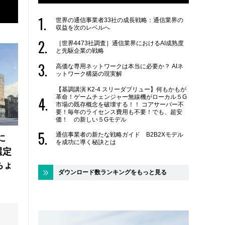
世界の通信事業者33社の成長戦略：通信業界の
収益を次のレベルへ
［世界4473社調査］通信業界におけるAI成熟度
と先駆企業の戦略
高価な専用ネットワークは本当に必要か？ AIネ
ットワーク構築の現実解
【基調講演 K2-4 スリーダブリュー】何もかもが
革命！ゲームチェンジャー無線機がローカル５G
市場の既存概念を破壊する！！ コアサーバー不
要！毎年のライセンス費用も不要！でも、超安
価！ の新しい５Gモデル
通信事業者の新たな戦略ガイド B2B2Xモデル
に
を成功に導く秘訣とは
選定
ちょ
ダウンロード数ランキングをもっと見る