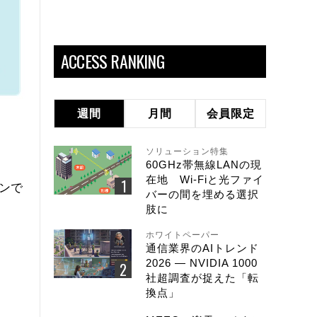
ACCESS RANKING
週間
月間
会員限定
ソリューション特集
。
60GHz帯無線LANの現
在地 Wi-Fiと光ファイ
ョンで
バーの間を埋める選択
肢に
ホワイトペーパー
通信業界のAIトレンド
2026 ― NVIDIA 1000
社超調査が捉えた「転
換点」