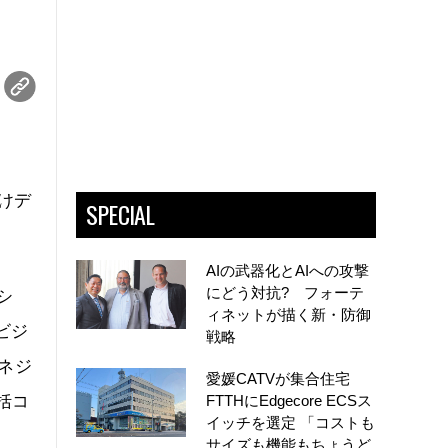
向けデ
SPECIAL
AIの武器化とAIへの攻撃
にどう対抗? フォーテ
シ
ィネットが描く新・防御
たビジ
戦略
ネジ
愛媛CATVが集合住宅
括コ
FTTHにEdgecore ECSス
イッチを選定 「コストも
サイズも機能もちょうど