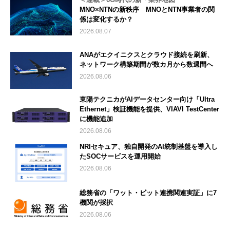
MNO×NTNの新秩序 MNOとNTN事業者の関
係は変化するか？
2026.08.07
ANAがエクイニクスとクラウド接続を刷新、
ネットワーク構築期間が数カ月から数週間へ
2026.08.06
東陽テクニカがAIデータセンター向け「Ultra
Ethernet」検証機能を提供、VIAVI TestCenter
に機能追加
2026.08.06
NRIセキュア、独自開発のAI統制基盤を導入し
たSOCサービスを運用開始
2026.08.06
総務省の「ワット・ビット連携関連実証」に7
機関が採択
2026.08.06