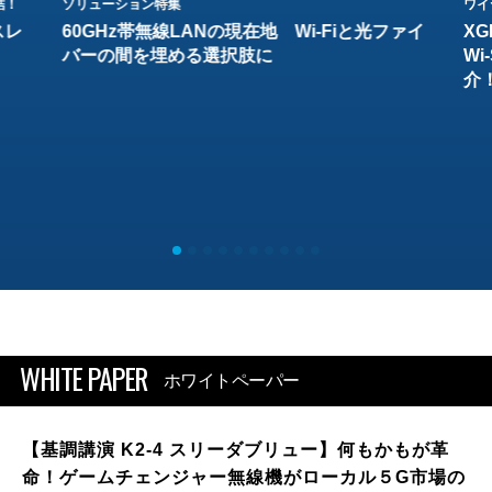
結！
ソリューション特集
ワイ
スレ
60GHz帯無線LANの現在地 Wi-Fiと光ファイ
XG
バーの間を埋める選択肢に
W
介
WHITE PAPER
ホワイトペーパー
【基調講演 K2-4 スリーダブリュー】何もかもが革
命！ゲームチェンジャー無線機がローカル５G市場の