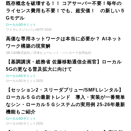
既存概念を破壊する！！ コアサーバー不要！毎年の
ライセンス費用も不要！でも、超安価！ の新しい５
Gモデル
ローカル5Gサミット
ワイヤレスジャパン×WTP 2026
高価な専用ネットワークは本当に必要か？ AIネット
ワーク構築の現実解
SB C&S株式会社／日本ヒューレット・パッカード合同会社
【基調講演・総務省 佐藤移動通信企画官】ローカル
5Gの更なる普及拡大に向けて
ローカル5Gサミット
ローカル5Gサミット2025
【セッション2・スリーダブリュー/SMFLレンタル】
ローカル５Ｇの最新トレンド 導入・実装が一番簡単
なシン・ローカル５Ｇシステムの実用例 25-26年最新
機能もご紹介
ローカル5Gサミット
ローカル5Gサミット2025