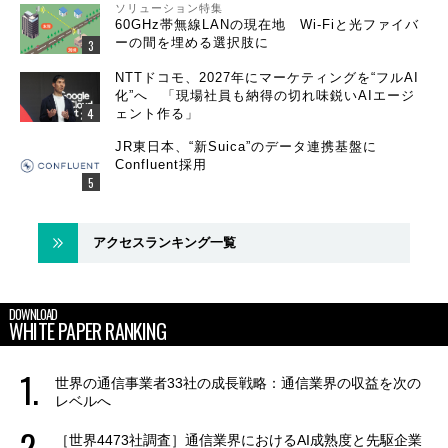
ソリューション特集
60GHz帯無線LANの現在地 Wi-Fiと光ファイバ
ーの間を埋める選択肢に
NTTドコモ、2027年にマーケティングを“フルAI
化”へ 「現場社員も納得の切れ味鋭いAIエージ
ェント作る」
JR東日本、“新Suica”のデータ連携基盤に
Confluent採用
アクセスランキング一覧
DOWNLOAD
WHITE PAPER RANKING
世界の通信事業者33社の成長戦略：通信業界の収益を次の
レベルへ
［世界4473社調査］通信業界におけるAI成熟度と先駆企業