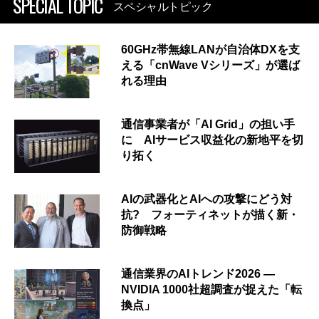
SPECIAL TOPIC
スペシャルトピック
60GHz帯無線LANが自治体DXを支
える「cnWave Vシリーズ」が選ば
れる理由
通信事業者が「AI Grid」の担い手
に AIサービス収益化の新地平を切
り拓く
AIの武器化とAIへの攻撃にどう対
抗? フォーティネットが描く新・
防御戦略
通信業界のAIトレンド2026 ―
NVIDIA 1000社超調査が捉えた「転
換点」