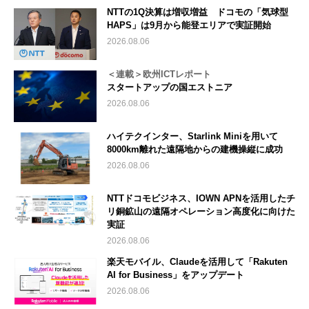
NTTの1Q決算は増収増益 ドコモの「気球型
HAPS」は9月から能登エリアで実証開始
2026.08.06
＜連載＞欧州ICTレポート
スタートアップの国エストニア
2026.08.06
ハイテクインター、Starlink Miniを用いて
8000km離れた遠隔地からの建機操縦に成功
2026.08.06
NTTドコモビジネス、IOWN APNを活用したチ
リ銅鉱山の遠隔オペレーション高度化に向けた
実証
2026.08.06
楽天モバイル、Claudeを活用して「Rakuten
AI for Business」をアップデート
2026.08.06