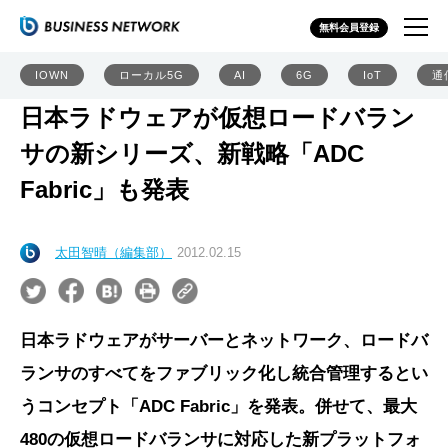
無料会員登録
IOWN
ローカル5G
AI
6G
IoT
通
日本ラドウェアが仮想ロードバラン
サの新シリーズ、新戦略「ADC
Fabric」も発表
太田智晴（編集部）
2012.02.15
日本ラドウェアがサーバーとネットワーク、ロードバ
ランサのすべてをファブリック化し統合管理するとい
うコンセプト「ADC Fabric」を発表。併せて、最大
480の仮想ロードバランサに対応した新プラットフォ