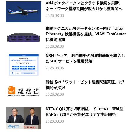
ANAがエクイニクスとクラウド接続を刷新、
ネットワーク構築期間が数カ月から数週間へ
2026.08.06
東陽テクニカがAIデータセンター向け「Ultra
Ethernet」検証機能を提供、VIAVI TestCenter
に機能追加
2026.08.06
NRIセキュア、独自開発のAI統制基盤を導入し
たSOCサービスを運用開始
2026.08.06
総務省の「ワット・ビット連携関連実証」に7
機関が採択
2026.08.06
NTTの1Q決算は増収増益 ドコモの「気球型
HAPS」は9月から能登エリアで実証開始
2026.08.06