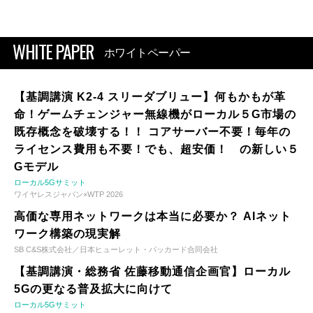
WHITE PAPER
ホワイトペーパー
【基調講演 K2-4 スリーダブリュー】何もかもが革
命！ゲームチェンジャー無線機がローカル５G市場の
既存概念を破壊する！！ コアサーバー不要！毎年の
ライセンス費用も不要！でも、超安価！ の新しい５
Gモデル
ローカル5Gサミット
ワイヤレスジャパン×WTP 2026
高価な専用ネットワークは本当に必要か？ AIネット
ワーク構築の現実解
SB C&S株式会社／日本ヒューレット・パッカード合同会社
【基調講演・総務省 佐藤移動通信企画官】ローカル
5Gの更なる普及拡大に向けて
ローカル5Gサミット