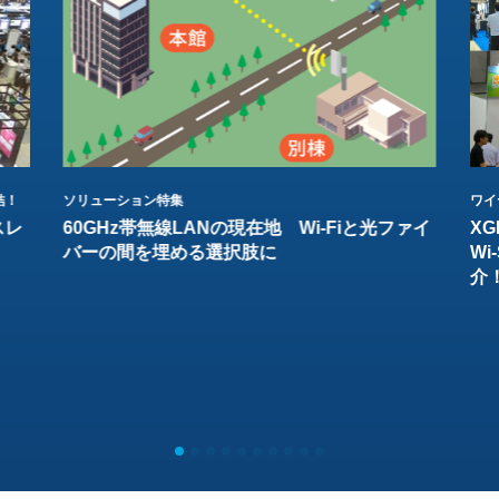
結！
ソリューション特集
ワイ
スレ
60GHz帯無線LANの現在地 Wi-Fiと光ファイ
XG
バーの間を埋める選択肢に
W
介