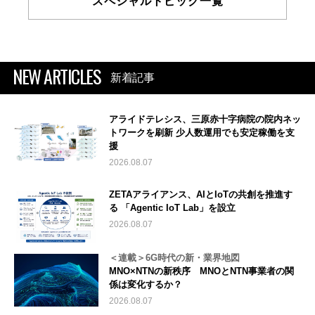
スペシャルトピック一覧
NEW ARTICLES
新着記事
アライドテレシス、三原赤十字病院の院内ネッ
トワークを刷新 少人数運用でも安定稼働を支
援
2026.08.07
ZETAアライアンス、AIとIoTの共創を推進す
る 「Agentic IoT Lab」を設立
2026.08.07
＜連載＞6G時代の新・業界地図
MNO×NTNの新秩序 MNOとNTN事業者の関
係は変化するか？
2026.08.07