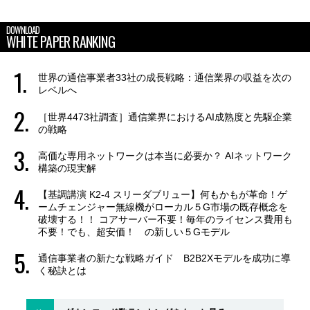
DOWNLOAD
WHITE PAPER RANKING
世界の通信事業者33社の成長戦略：通信業界の収益を次の
レベルへ
［世界4473社調査］通信業界におけるAI成熟度と先駆企業
の戦略
高価な専用ネットワークは本当に必要か？ AIネットワーク
構築の現実解
【基調講演 K2-4 スリーダブリュー】何もかもが革命！ゲ
ームチェンジャー無線機がローカル５G市場の既存概念を
破壊する！！ コアサーバー不要！毎年のライセンス費用も
不要！でも、超安価！ の新しい５Gモデル
通信事業者の新たな戦略ガイド B2B2Xモデルを成功に導
く秘訣とは