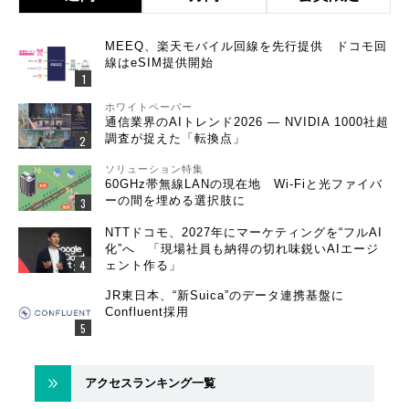
MEEQ、楽天モバイル回線を先行提供 ドコモ回
線はeSIM提供開始
ホワイトペーパー
通信業界のAIトレンド2026 ― NVIDIA 1000社超
調査が捉えた「転換点」
ソリューション特集
60GHz帯無線LANの現在地 Wi-Fiと光ファイバ
ーの間を埋める選択肢に
NTTドコモ、2027年にマーケティングを“フルAI
化”へ 「現場社員も納得の切れ味鋭いAIエージ
ェント作る」
JR東日本、“新Suica”のデータ連携基盤に
Confluent採用
アクセスランキング一覧