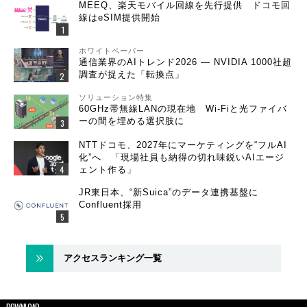
MEEQ、楽天モバイル回線を先行提供 ドコモ回
線はeSIM提供開始
ホワイトペーパー
通信業界のAIトレンド2026 ― NVIDIA 1000社超
調査が捉えた「転換点」
ソリューション特集
60GHz帯無線LANの現在地 Wi-Fiと光ファイバ
ーの間を埋める選択肢に
NTTドコモ、2027年にマーケティングを“フルAI
化”へ 「現場社員も納得の切れ味鋭いAIエージ
ェント作る」
JR東日本、“新Suica”のデータ連携基盤に
Confluent採用
アクセスランキング一覧
DOWNLOAD