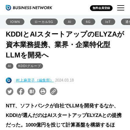
無料会員登録
IOWN
ローカル5G
AI
6G
IoT
通
KDDIとAIスタートアップのELYZAが
資本業務提携、業界・企業特化型
LLMを開発へ
AI
KDDIグループ
村上麻里子（編集部）
2024.03.18
NTT、ソフトバンクが自社でLLMを開発するなか、
KDDIが選んだのはAIスタートアップELYZAとの提携
だった。1000億円を投じて計算基盤を構築するほ