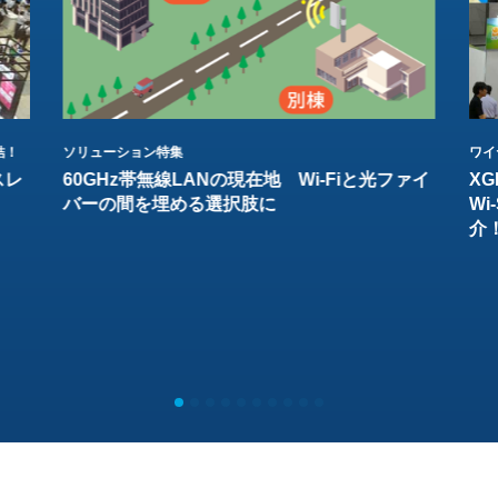
結！
ソリューション特集
ワイ
スレ
60GHz帯無線LANの現在地 Wi-Fiと光ファイ
XG
バーの間を埋める選択肢に
W
介