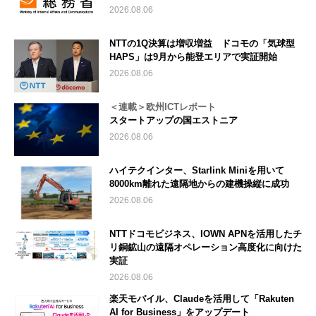
2026.08.06
NTTの1Q決算は増収増益 ドコモの「気球型
HAPS」は9月から能登エリアで実証開始
2026.08.06
＜連載＞欧州ICTレポート
スタートアップの国エストニア
2026.08.06
ハイテクインター、Starlink Miniを用いて
8000km離れた遠隔地からの建機操縦に成功
2026.08.06
NTTドコモビジネス、IOWN APNを活用したチ
リ銅鉱山の遠隔オペレーション高度化に向けた
実証
2026.08.06
楽天モバイル、Claudeを活用して「Rakuten
AI for Business」をアップデート