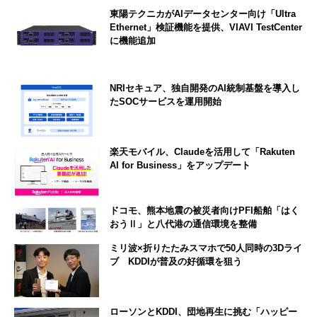
東陽テクニカがAIデータセンター向け「Ultra
Ethernet」検証機能を提供、VIAVI TestCenter
に機能追加
NRIセキュア、独自開発のAI統制基盤を導入し
たSOCサービスを運用開始
楽天モバイル、Claudeを活用して「Rakuten
AI for Business」をアップデート
ドコモ、熊本地震の被災者向けPFI船舶「はく
おうⅡ」と八代港の通信環境を整備
ミリ波×折りたたみスマホで50人同時の3Dライ
ブ KDDIが普及の好循環を狙う
ローソンとKDDI、団地再生に挑む「ハッピー