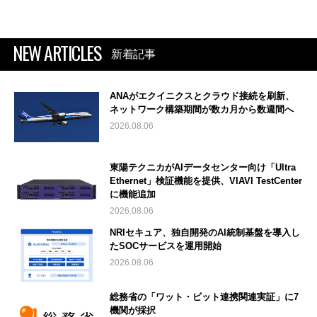
NEW ARTICLES
新着記事
ANAがエクイニクスとクラウド接続を刷新、
ネットワーク構築期間が数カ月から数週間へ
2026.08.06
東陽テクニカがAIデータセンター向け「Ultra
Ethernet」検証機能を提供、VIAVI TestCenter
に機能追加
2026.08.06
NRIセキュア、独自開発のAI統制基盤を導入し
たSOCサービスを運用開始
2026.08.06
総務省の「ワット・ビット連携関連実証」に7
機関が採択