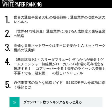
WHITE PAPER RANKING
世界の通信事業者33社の成長戦略：通信業界の収益を次の
レベルへ
［世界4473社調査］通信業界におけるAI成熟度と先駆企業
の戦略
高価な専用ネットワークは本当に必要か？ AIネットワーク
構築の現実解
【基調講演 K2-4 スリーダブリュー】何もかもが革命！ゲ
ームチェンジャー無線機がローカル５G市場の既存概念を
破壊する！！ コアサーバー不要！毎年のライセンス費用も
不要！でも、超安価！ の新しい５Gモデル
通信事業者の新たな戦略ガイド B2B2Xモデルを成功に導
く秘訣とは
ダウンロード数ランキングをもっと見る