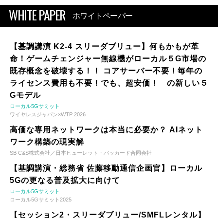
WHITE PAPER
ホワイトペーパー
【基調講演 K2-4 スリーダブリュー】何もかもが革
命！ゲームチェンジャー無線機がローカル５G市場の
既存概念を破壊する！！ コアサーバー不要！毎年の
ライセンス費用も不要！でも、超安価！ の新しい５
Gモデル
ローカル5Gサミット
ワイヤレスジャパン×WTP 2026
高価な専用ネットワークは本当に必要か？ AIネット
ワーク構築の現実解
SB C&S株式会社／日本ヒューレット・パッカード合同会社
【基調講演・総務省 佐藤移動通信企画官】ローカル
5Gの更なる普及拡大に向けて
ローカル5Gサミット
ローカル5Gサミット2025
【セッション2・スリーダブリュー/SMFLレンタル】