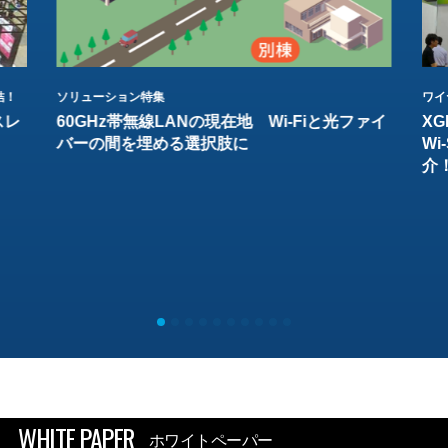
結！
ソリューション特集
ワイ
スレ
60GHz帯無線LANの現在地 Wi-Fiと光ファイ
XG
バーの間を埋める選択肢に
W
介
WHITE PAPER
ホワイトペーパー