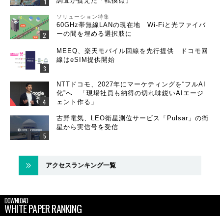
調査が捉えた「転換点」
ソリューション特集
60GHz帯無線LANの現在地 Wi-Fiと光ファイバ
ーの間を埋める選択肢に
MEEQ、楽天モバイル回線を先行提供 ドコモ回
線はeSIM提供開始
NTTドコモ、2027年にマーケティングを“フルAI
化”へ 「現場社員も納得の切れ味鋭いAIエージ
ェント作る」
古野電気、LEO衛星測位サービス「Pulsar」の衛
星から実信号を受信
アクセスランキング一覧
DOWNLOAD
WHITE PAPER RANKING