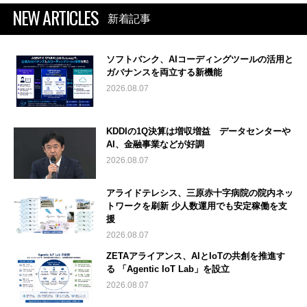
NEW ARTICLES
新着記事
ソフトバンク、AIコーディングツールの活用と
ガバナンスを両立する新機能
2026.08.07
KDDIの1Q決算は増収増益 データセンターや
AI、金融事業などが好調
2026.08.07
アライドテレシス、三原赤十字病院の院内ネッ
トワークを刷新 少人数運用でも安定稼働を支
援
2026.08.07
ZETAアライアンス、AIとIoTの共創を推進す
る 「Agentic IoT Lab」を設立
2026.08.07