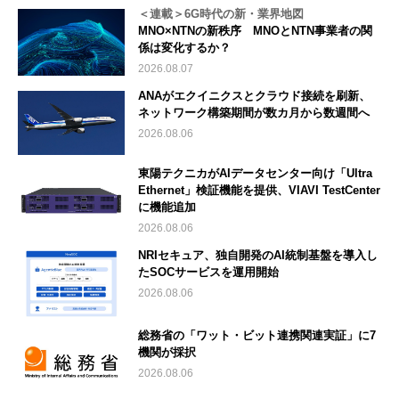
＜連載＞6G時代の新・業界地図
MNO×NTNの新秩序 MNOとNTN事業者の関
係は変化するか？
2026.08.07
ANAがエクイニクスとクラウド接続を刷新、
ネットワーク構築期間が数カ月から数週間へ
2026.08.06
東陽テクニカがAIデータセンター向け「Ultra
Ethernet」検証機能を提供、VIAVI TestCenter
に機能追加
2026.08.06
NRIセキュア、独自開発のAI統制基盤を導入し
たSOCサービスを運用開始
2026.08.06
総務省の「ワット・ビット連携関連実証」に7
機関が採択
2026.08.06