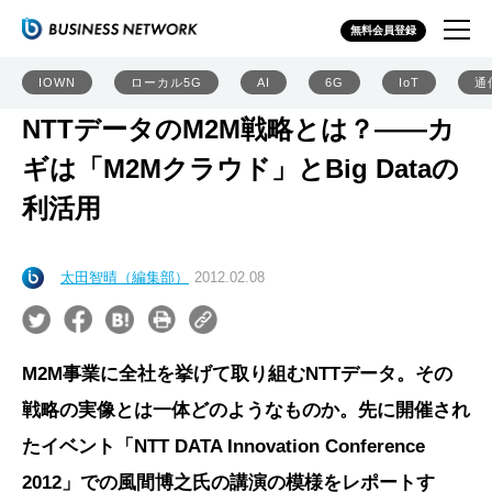
無料会員登録
IOWN
ローカル5G
AI
6G
IoT
通
NTTデータのM2M戦略とは？――カ
ギは「M2Mクラウド」とBig Dataの
利活用
太田智晴（編集部）
2012.02.08
M2M事業に全社を挙げて取り組むNTTデータ。その
戦略の実像とは一体どのようなものか。先に開催され
たイベント「NTT DATA Innovation Conference
2012」での風間博之氏の講演の模様をレポートす