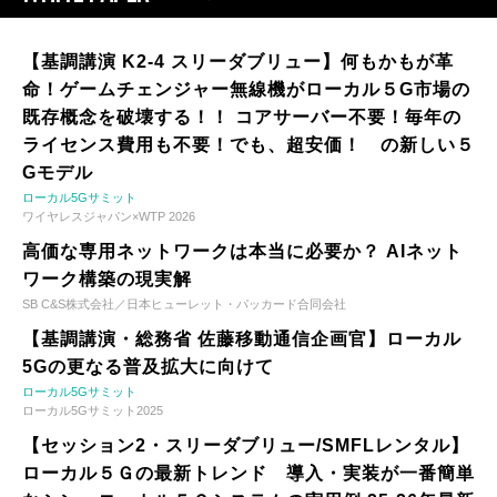
【基調講演 K2-4 スリーダブリュー】何もかもが革
命！ゲームチェンジャー無線機がローカル５G市場の
既存概念を破壊する！！ コアサーバー不要！毎年の
ライセンス費用も不要！でも、超安価！ の新しい５
Gモデル
ローカル5Gサミット
ワイヤレスジャパン×WTP 2026
高価な専用ネットワークは本当に必要か？ AIネット
ワーク構築の現実解
SB C&S株式会社／日本ヒューレット・パッカード合同会社
【基調講演・総務省 佐藤移動通信企画官】ローカル
5Gの更なる普及拡大に向けて
ローカル5Gサミット
ローカル5Gサミット2025
【セッション2・スリーダブリュー/SMFLレンタル】
ローカル５Ｇの最新トレンド 導入・実装が一番簡単