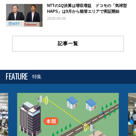
NTTの1Q決算は増収増益 ドコモの「気球型
HAPS」は9月から能登エリアで実証開始
2026.08.06
記事一覧
FEATURE
特集