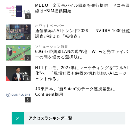
MEEQ、楽天モバイル回線を先行提供 ドコモ回
線はeSIM提供開始
ホワイトペーパー
通信業界のAIトレンド2026 ― NVIDIA 1000社超
調査が捉えた「転換点」
ソリューション特集
60GHz帯無線LANの現在地 Wi-Fiと光ファイバ
ーの間を埋める選択肢に
NTTドコモ、2027年にマーケティングを“フルAI
化”へ 「現場社員も納得の切れ味鋭いAIエージ
ェント作る」
JR東日本、“新Suica”のデータ連携基盤に
Confluent採用
アクセスランキング一覧