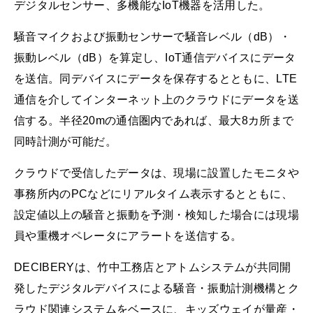
デジタルセンサー、多機能なIoT機器を活用した。
騒音マイクおよび振動センサーで騒音レベル（dB）・
振動レベル（dB）を算定し、IoT通信デバイスにデータ
を送信。同デバイスにデータを保存するとともに、LTE
通信を介してインターネット上のクラウドにデータを送
信する。半径20mの通信圏内であれば、最大8カ所まで
同時計測が可能だ。
クラウドで受信したデータは、現場に設置したモニタや
事務所内のPCなどにリアルタイム表示するとともに、
設定値以上の騒音と振動を予測・検知した場合には現場
員や重機オペレータにアラートを送信する。
DECIBERYは、竹中工務店とアトムシステムが共同開
発したデジタルデバイスによる騒音・振動計測機構とク
ラウド関連システムをベースに、キッズウェイが量産・