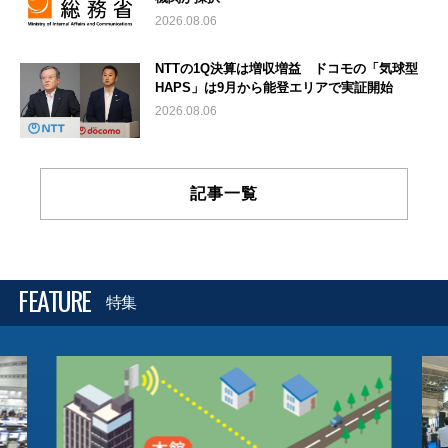
2026.08.06
NTTの1Q決算は増収増益 ドコモの「気球型
HAPS」は9月から能登エリアで実証開始
2026.08.06
記事一覧
FEATURE
特集