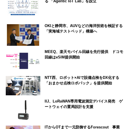
る 「Agentic IoT Lab」を設立
OKIと静岡市、AUVなどの海洋技術を検証する
「実海域テストベッド」構築へ
MEEQ、楽天モバイル回線を先行提供 ドコモ
回線はeSIM提供開始
NTT西、ロボット×AIで設備点検をDX化する
「おまかせ点検ロボパック」を提供開始
IIJ、LoRaWAN専用電波測定デバイス発売 ゲ
ートウェイの置局設計を支援
ITからOTまで一元防御するForescout 事業