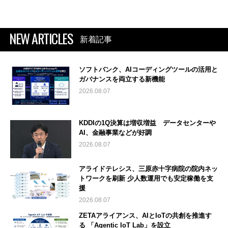
NEW ARTICLES
新着記事
ソフトバンク、AIコーディングツールの活用と
ガバナンスを両立する新機能
2026.08.07
KDDIの1Q決算は増収増益 データセンターや
AI、金融事業などが好調
2026.08.07
アライドテレシス、三原赤十字病院の院内ネッ
トワークを刷新 少人数運用でも安定稼働を支
援
2026.08.07
ZETAアライアンス、AIとIoTの共創を推進す
る 「Agentic IoT Lab」を設立