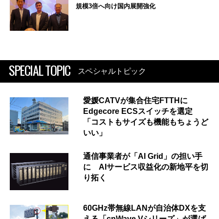
規模3倍へ向け国内展開強化
SPECIAL TOPIC
スペシャルトピック
愛媛CATVが集合住宅FTTHに
Edgecore ECSスイッチを選定
「コストもサイズも機能もちょうど
いい」
通信事業者が「AI Grid」の担い手
に AIサービス収益化の新地平を切
り拓く
60GHz帯無線LANが自治体DXを支
える「cnWave Vシリーズ」が選ば