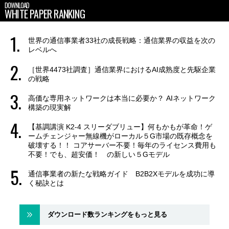
DOWNLOAD
WHITE PAPER RANKING
世界の通信事業者33社の成長戦略：通信業界の収益を次の
レベルへ
［世界4473社調査］通信業界におけるAI成熟度と先駆企業
の戦略
高価な専用ネットワークは本当に必要か？ AIネットワーク
構築の現実解
【基調講演 K2-4 スリーダブリュー】何もかもが革命！ゲ
ームチェンジャー無線機がローカル５G市場の既存概念を
破壊する！！ コアサーバー不要！毎年のライセンス費用も
不要！でも、超安価！ の新しい５Gモデル
通信事業者の新たな戦略ガイド B2B2Xモデルを成功に導
く秘訣とは
ダウンロード数ランキングをもっと見る