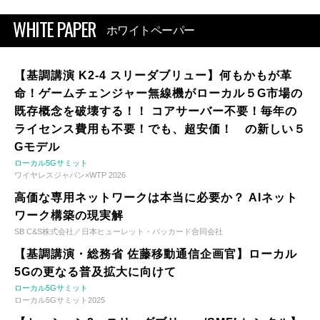
WHITE PAPER
ホワイトペーパー
【基調講演 K2-4 スリーダブリュー】何もかもが革
命！ゲームチェンジャー無線機がローカル５G市場の
既存概念を破壊する！！ コアサーバー不要！毎年の
ライセンス費用も不要！でも、超安価！ の新しい５
Gモデル
ローカル5Gサミット
ワイヤレスジャパン×WTP 2026
高価な専用ネットワークは本当に必要か？ AIネット
ワーク構築の現実解
SB C&S株式会社／日本ヒューレット・パッカード合同会社
【基調講演・総務省 佐藤移動通信企画官】ローカル
5Gの更なる普及拡大に向けて
ローカル5Gサミット
ローカル5Gサミット2025