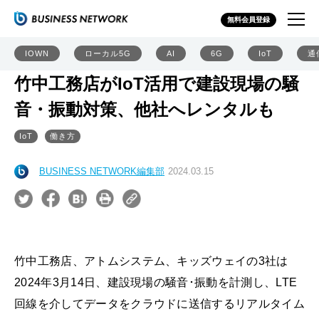
無料会員登録
IOWN
ローカル5G
AI
6G
IoT
通
竹中工務店がIoT活用で建設現場の騒
音・振動対策、他社へレンタルも
IoT
働き方
BUSINESS NETWORK編集部
2024.03.15
竹中工務店、アトムシステム、キッズウェイの3社は
2024年3月14日、建設現場の騒音･振動を計測し、LTE
回線を介してデータをクラウドに送信するリアルタイム