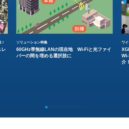
結！
ソリューション特集
ワイ
スレ
60GHz帯無線LANの現在地 Wi-Fiと光ファイ
XG
バーの間を埋める選択肢に
W
介