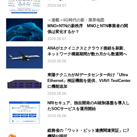
2026.08.07
＜連載＞6G時代の新・業界地図
MNO×NTNの新秩序 MNOとNTN事業者の関
係は変化するか？
2026.08.07
ANAがエクイニクスとクラウド接続を刷新、
ネットワーク構築期間が数カ月から数週間へ
2026.08.06
東陽テクニカがAIデータセンター向け「Ultra
Ethernet」検証機能を提供、VIAVI TestCenter
に機能追加
2026.08.06
NRIセキュア、独自開発のAI統制基盤を導入し
たSOCサービスを運用開始
2026.08.06
総務省の「ワット・ビット連携関連実証」に7
機関が採択