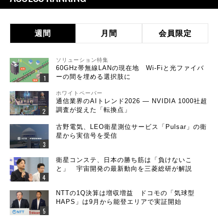
週間
月間
会員限定
ソリューション特集
60GHz帯無線LANの現在地 Wi-Fiと光ファイバ
ーの間を埋める選択肢に
ホワイトペーパー
通信業界のAIトレンド2026 ― NVIDIA 1000社超
調査が捉えた「転換点」
古野電気、LEO衛星測位サービス「Pulsar」の衛
星から実信号を受信
衛星コンステ、日本の勝ち筋は「負けないこ
と」 宇宙開発の最新動向を三菱総研が解説
NTTの1Q決算は増収増益 ドコモの「気球型
HAPS」は9月から能登エリアで実証開始