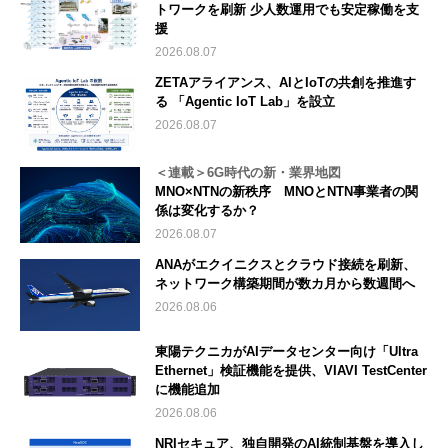
トワークを刷新 少人数運用でも安定稼働を支
援
2026.08.07
ZETAアライアンス、AIとIoTの共創を推進す
る 「Agentic IoT Lab」を設立
2026.08.07
＜連載＞6G時代の新・業界地図
MNO×NTNの新秩序 MNOとNTN事業者の関
係は変化するか？
2026.08.07
ANAがエクイニクスとクラウド接続を刷新、
ネットワーク構築期間が数カ月から数週間へ
2026.08.06
東陽テクニカがAIデータセンター向け「Ultra
Ethernet」検証機能を提供、VIAVI TestCenter
に機能追加
2026.08.06
NRIセキュア、独自開発のAI統制基盤を導入し