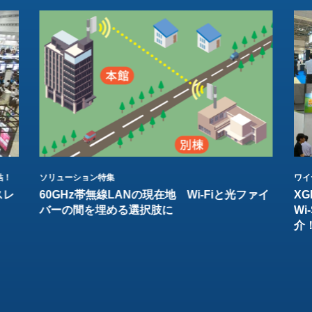
結！
ソリューション特集
ワイ
スレ
60GHz帯無線LANの現在地 Wi-Fiと光ファイ
XG
バーの間を埋める選択肢に
W
介