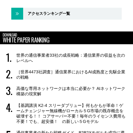
アクセスランキング一覧
DOWNLOAD
WHITE PAPER RANKING
世界の通信事業者33社の成長戦略：通信業界の収益を次の
レベルへ
［世界4473社調査］通信業界におけるAI成熟度と先駆企業
の戦略
高価な専用ネットワークは本当に必要か？ AIネットワーク
構築の現実解
【基調講演 K2-4 スリーダブリュー】何もかもが革命！ゲ
ームチェンジャー無線機がローカル５G市場の既存概念を
破壊する！！ コアサーバー不要！毎年のライセンス費用も
不要！でも、超安価！ の新しい５Gモデル
通信事業者の新たな戦略ガイド B2B2Xモデルを成功に導