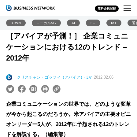
無料会員登録
IOWN
ローカル5G
AI
6G
IoT
通
［アバイアが予測！］ 企業コミュニ
ケーションにおける12のトレンド –
2012年
クリスチャン・ゴッフィ（アバイア）ほか
2012.02.06
企業コミュニケーションの世界では、どのような変革
が今から起こるのだろうか。米アバイアの主要オピニ
オンリーダー5人が、2012年に予想される12のトレン
ドを解説する。（編集部）