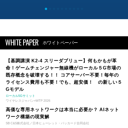
WHITE PAPER
ホワイトペーパー
【基調講演 K2-4 スリーダブリュー】何もかもが革
命！ゲームチェンジャー無線機がローカル５G市場の
既存概念を破壊する！！ コアサーバー不要！毎年の
ライセンス費用も不要！でも、超安価！ の新しい５
Gモデル
ローカル5Gサミット
ワイヤレスジャパン×WTP 2026
高価な専用ネットワークは本当に必要か？ AIネット
ワーク構築の現実解
SB C&S株式会社／日本ヒューレット・パッカード合同会社