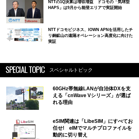
NTTの1Q決算は増収増益 ドコモの「気球型
HAPS」は9月から能登エリアで実証開始
NTTドコモビジネス、IOWN APNを活用したチ
リ銅鉱山の遠隔オペレーション高度化に向けた
実証
SPECIAL TOPIC
スペシャルトピック
60GHz帯無線LANが自治体DXを支
える「cnWave Vシリーズ」が選ば
れる理由
eSIM関連は「LibeSIM」にすべてお
任せ! eIMでマルチプロファイルを
動的に切り替え