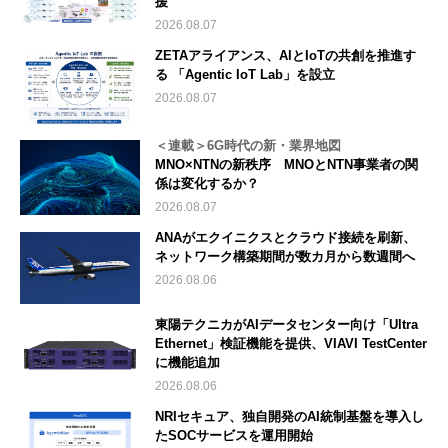
援
2026.08.07
ZETAアライアンス、AIとIoTの共創を推進す
る 「Agentic IoT Lab」を設立
2026.08.07
＜連載＞6G時代の新・業界地図
MNO×NTNの新秩序 MNOとNTN事業者の関
係は変化するか？
2026.08.07
ANAがエクイニクスとクラウド接続を刷新、
ネットワーク構築期間が数カ月から数週間へ
2026.08.06
東陽テクニカがAIデータセンター向け「Ultra
Ethernet」検証機能を提供、VIAVI TestCenter
に機能追加
2026.08.06
NRIセキュア、独自開発のAI統制基盤を導入し
たSOCサービスを運用開始