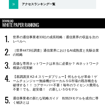
アクセスランキング一覧
DOWNLOAD
WHITE PAPER RANKING
世界の通信事業者33社の成長戦略：通信業界の収益を次の
レベルへ
［世界4473社調査］通信業界におけるAI成熟度と先駆企業
の戦略
高価な専用ネットワークは本当に必要か？ AIネットワーク
構築の現実解
【基調講演 K2-4 スリーダブリュー】何もかもが革命！ゲ
ームチェンジャー無線機がローカル５G市場の既存概念を
破壊する！！ コアサーバー不要！毎年のライセンス費用も
不要！でも、超安価！ の新しい５Gモデル
通信事業者の新たな戦略ガイド B2B2Xモデルを成功に導
く秘訣とは