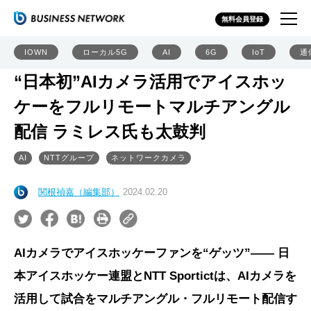
無料会員登録
IOWN
ローカル5G
AI
6G
IoT
通
“日本初”AIカメラ活用でアイスホッ
ケーをフルリモートマルチアングル
配信 ラミレス氏も太鼓判
AI
NTTグループ
ネットワークカメラ
関根禎嘉（編集部）
2024.02.20
AIカメラでアイスホッケーファンを“ゲッツ”―― 日
本アイスホッケー連盟とNTT Sportictは、AIカメラを
活用して試合をマルチアングル・フルリモート配信す