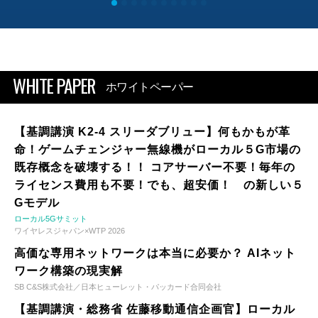
WHITE PAPER
ホワイトペーパー
【基調講演 K2-4 スリーダブリュー】何もかもが革
命！ゲームチェンジャー無線機がローカル５G市場の
既存概念を破壊する！！ コアサーバー不要！毎年の
ライセンス費用も不要！でも、超安価！ の新しい５
Gモデル
ローカル5Gサミット
ワイヤレスジャパン×WTP 2026
高価な専用ネットワークは本当に必要か？ AIネット
ワーク構築の現実解
SB C&S株式会社／日本ヒューレット・パッカード合同会社
【基調講演・総務省 佐藤移動通信企画官】ローカル