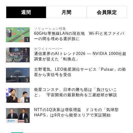
週間
月間
会員限定
ソリューション特集
60GHz帯無線LANの現在地 Wi-Fiと光ファイバ
ーの間を埋める選択肢に
ホワイトペーパー
通信業界のAIトレンド2026 ― NVIDIA 1000社超
調査が捉えた「転換点」
古野電気、LEO衛星測位サービス「Pulsar」の衛
星から実信号を受信
衛星コンステ、日本の勝ち筋は「負けないこ
と」 宇宙開発の最新動向を三菱総研が解説
NTTの1Q決算は増収増益 ドコモの「気球型
HAPS」は9月から能登エリアで実証開始