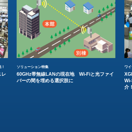
結！
ソリューション特集
ワイ
スレ
60GHz帯無線LANの現在地 Wi-Fiと光ファイ
XG
バーの間を埋める選択肢に
W
介