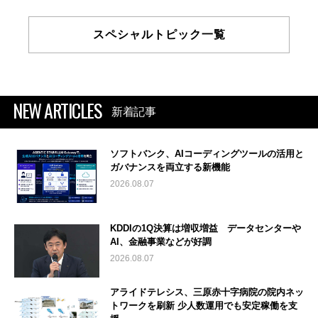
スペシャルトピック一覧
NEW ARTICLES
新着記事
ソフトバンク、AIコーディングツールの活用と
ガバナンスを両立する新機能
2026.08.07
KDDIの1Q決算は増収増益 データセンターや
AI、金融事業などが好調
2026.08.07
アライドテレシス、三原赤十字病院の院内ネッ
トワークを刷新 少人数運用でも安定稼働を支