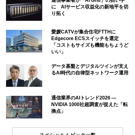
通信事業者が「AI Grid」の担い手
に AIサービス収益化の新地平を切
り拓く
愛媛CATVが集合住宅FTTHに
Edgecore ECSスイッチを選定
「コストもサイズも機能もちょうど
いい」
データ基盤とデジタルツインが支え
るAI時代の自律型ネットワーク運用
通信業界のAIトレンド2026 ―
NVIDIA 1000社超調査が捉えた「転
換点」