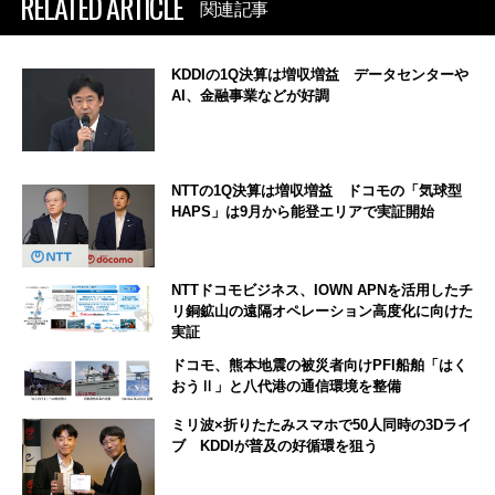
RELATED ARTICLE
関連記事
KDDIの1Q決算は増収増益 データセンターや
AI、金融事業などが好調
NTTの1Q決算は増収増益 ドコモの「気球型
HAPS」は9月から能登エリアで実証開始
NTTドコモビジネス、IOWN APNを活用したチ
リ銅鉱山の遠隔オペレーション高度化に向けた
実証
ドコモ、熊本地震の被災者向けPFI船舶「はく
おうⅡ」と八代港の通信環境を整備
ミリ波×折りたたみスマホで50人同時の3Dライ
ブ KDDIが普及の好循環を狙う