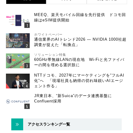
MEEQ、楽天モバイル回線を先行提供 ドコモ回
線はeSIM提供開始
ホワイトペーパー
通信業界のAIトレンド2026 ― NVIDIA 1000社超
調査が捉えた「転換点」
ソリューション特集
60GHz帯無線LANの現在地 Wi-Fiと光ファイバ
ーの間を埋める選択肢に
NTTドコモ、2027年にマーケティングを“フルAI
化”へ 「現場社員も納得の切れ味鋭いAIエージ
ェント作る」
JR東日本、“新Suica”のデータ連携基盤に
Confluent採用
アクセスランキング一覧