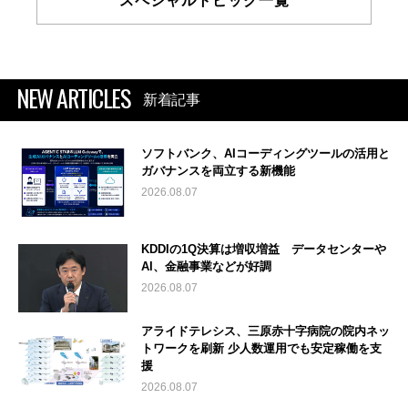
スペシャルトピック一覧
NEW ARTICLES
新着記事
ソフトバンク、AIコーディングツールの活用と
ガバナンスを両立する新機能
2026.08.07
KDDIの1Q決算は増収増益 データセンターや
AI、金融事業などが好調
2026.08.07
アライドテレシス、三原赤十字病院の院内ネッ
トワークを刷新 少人数運用でも安定稼働を支
援
2026.08.07