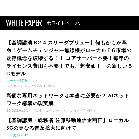
WHITE PAPER
ホワイトペーパー
【基調講演 K2-4 スリーダブリュー】何もかもが革
命！ゲームチェンジャー無線機がローカル５G市場の
既存概念を破壊する！！ コアサーバー不要！毎年の
ライセンス費用も不要！でも、超安価！ の新しい５
Gモデル
ローカル5Gサミット
ワイヤレスジャパン×WTP 2026
高価な専用ネットワークは本当に必要か？ AIネット
ワーク構築の現実解
SB C&S株式会社／日本ヒューレット・パッカード合同会社
【基調講演・総務省 佐藤移動通信企画官】ローカル
5Gの更なる普及拡大に向けて
ローカル5Gサミット