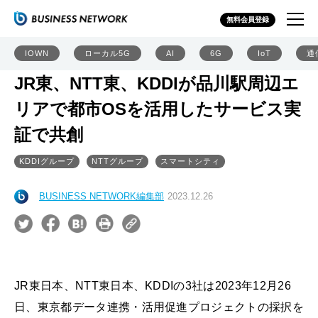
無料会員登録
IOWN
ローカル5G
AI
6G
IoT
通
JR東、NTT東、KDDIが品川駅周辺エ
リアで都市OSを活用したサービス実
証で共創
KDDIグループ
NTTグループ
スマートシティ
BUSINESS NETWORK編集部
2023.12.26
JR東日本、NTT東日本、KDDIの3社は2023年12月26
日、東京都データ連携・活用促進プロジェクトの採択を