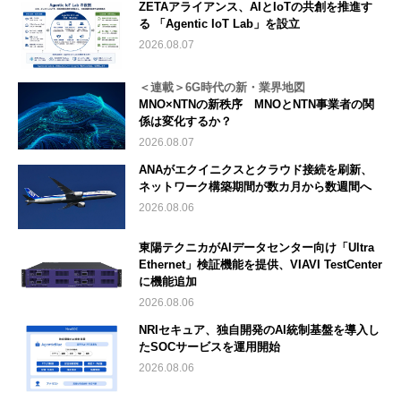
ZETAアライアンス、AIとIoTの共創を推進す
る 「Agentic IoT Lab」を設立
2026.08.07
＜連載＞6G時代の新・業界地図
MNO×NTNの新秩序 MNOとNTN事業者の関
係は変化するか？
2026.08.07
ANAがエクイニクスとクラウド接続を刷新、
ネットワーク構築期間が数カ月から数週間へ
2026.08.06
東陽テクニカがAIデータセンター向け「Ultra
Ethernet」検証機能を提供、VIAVI TestCenter
に機能追加
2026.08.06
NRIセキュア、独自開発のAI統制基盤を導入し
たSOCサービスを運用開始
2026.08.06