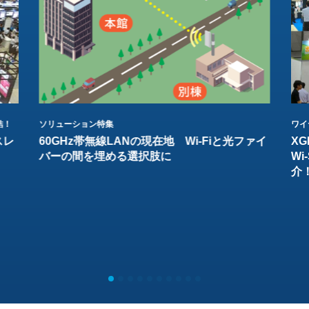
結！
ソリューション特集
ワイ
スレ
60GHz帯無線LANの現在地 Wi-Fiと光ファイ
XG
バーの間を埋める選択肢に
W
介