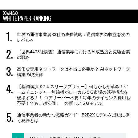
DOWNLOAD
WHITE PAPER RANKING
世界の通信事業者33社の成長戦略：通信業界の収益を次の
レベルへ
［世界4473社調査］通信業界におけるAI成熟度と先駆企業
の戦略
高価な専用ネットワークは本当に必要か？ AIネットワーク
構築の現実解
【基調講演 K2-4 スリーダブリュー】何もかもが革命！ゲ
ームチェンジャー無線機がローカル５G市場の既存概念を
破壊する！！ コアサーバー不要！毎年のライセンス費用も
不要！でも、超安価！ の新しい５Gモデル
通信事業者の新たな戦略ガイド B2B2Xモデルを成功に導
く秘訣とは