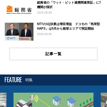
総務省の「ワット・ビット連携関連実証」に7
機関が採択
2026.08.06
NTTの1Q決算は増収増益 ドコモの「気球型
HAPS」は9月から能登エリアで実証開始
2026.08.06
記事一覧
FEATURE
特集