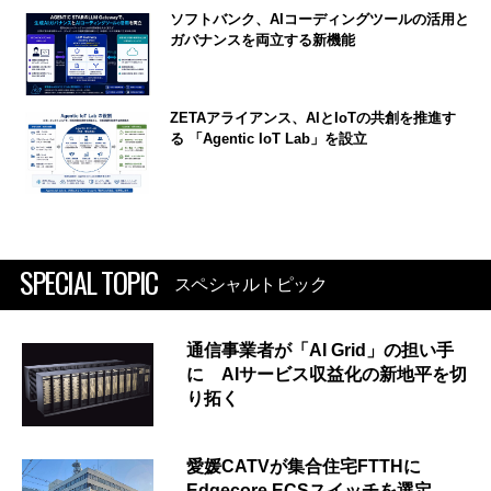
ソフトバンク、AIコーディングツールの活用と
ガバナンスを両立する新機能
ZETAアライアンス、AIとIoTの共創を推進す
る 「Agentic IoT Lab」を設立
SPECIAL TOPIC
スペシャルトピック
通信事業者が「AI Grid」の担い手
に AIサービス収益化の新地平を切
り拓く
愛媛CATVが集合住宅FTTHに
Edgecore ECSスイッチを選定