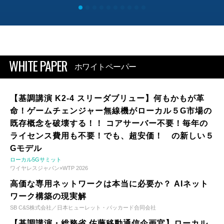
WHITE PAPER
ホワイトペーパー
【基調講演 K2-4 スリーダブリュー】何もかもが革
命！ゲームチェンジャー無線機がローカル５G市場の
既存概念を破壊する！！ コアサーバー不要！毎年の
ライセンス費用も不要！でも、超安価！ の新しい５
Gモデル
ローカル5Gサミット
ワイヤレスジャパン×WTP 2026
高価な専用ネットワークは本当に必要か？ AIネット
ワーク構築の現実解
SB C&S株式会社／日本ヒューレット・パッカード合同会社
【基調講演・総務省 佐藤移動通信企画官】ローカル