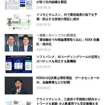
が担う社内組織を新設
2026.08.10
ドコモとサムスン、AIで通信速度の低下を予
測・防止する技術の実証に成功
2026.08.10
＜連載＞AIインフラの新潮流
「通信融合でAI推論需要取り込む」KDDI 佐藤
氏・桜井氏
2026.08.10
ソフトバンク、AIコーディングツールの活用と
ガバナンスを両立する新機能
2026.08.07
KDDIの1Q決算は増収増益 データセンターや
AI、金融事業などが好調
2026.08.07
アライドテレシス、三原赤十字病院の院内ネッ
トワークを刷新 少人数運用でも安定稼働を支