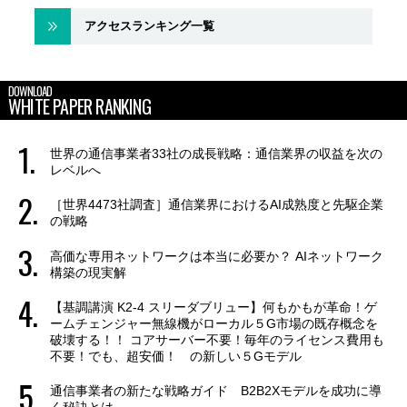
アクセスランキング一覧
DOWNLOAD
WHITE PAPER RANKING
世界の通信事業者33社の成長戦略：通信業界の収益を次の
レベルへ
［世界4473社調査］通信業界におけるAI成熟度と先駆企業
の戦略
高価な専用ネットワークは本当に必要か？ AIネットワーク
構築の現実解
【基調講演 K2-4 スリーダブリュー】何もかもが革命！ゲ
ームチェンジャー無線機がローカル５G市場の既存概念を
破壊する！！ コアサーバー不要！毎年のライセンス費用も
不要！でも、超安価！ の新しい５Gモデル
通信事業者の新たな戦略ガイド B2B2Xモデルを成功に導