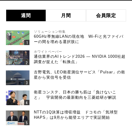
週間
月間
会員限定
ソリューション特集
60GHz帯無線LANの現在地 Wi-Fiと光ファイバ
ーの間を埋める選択肢に
ホワイトペーパー
通信業界のAIトレンド2026 ― NVIDIA 1000社超
調査が捉えた「転換点」
古野電気、LEO衛星測位サービス「Pulsar」の衛
星から実信号を受信
衛星コンステ、日本の勝ち筋は「負けないこ
と」 宇宙開発の最新動向を三菱総研が解説
NTTの1Q決算は増収増益 ドコモの「気球型
HAPS」は9月から能登エリアで実証開始