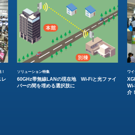
結！
ソリューション特集
ワイ
スレ
60GHz帯無線LANの現在地 Wi-Fiと光ファイ
XG
バーの間を埋める選択肢に
W
介