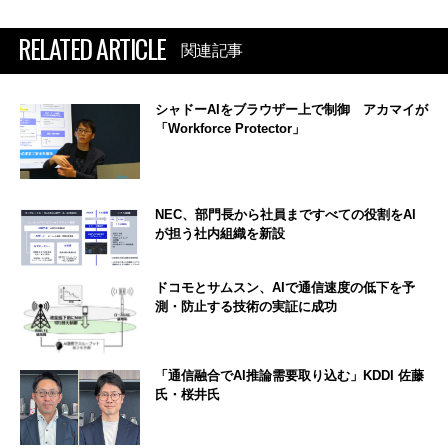
RELATED ARTICLE
関連記事
シャドーAIをブラウザー上で制御 アカマイが
「Workforce Protector」
NEC、部門長から社員まですべての役割をAI
が担う社内組織を新設
ドコモとサムスン、AIで通信速度の低下を予
測・防止する技術の実証に成功
「通信融合でAI推論需要取り込む」KDDI 佐藤
氏・桜井氏