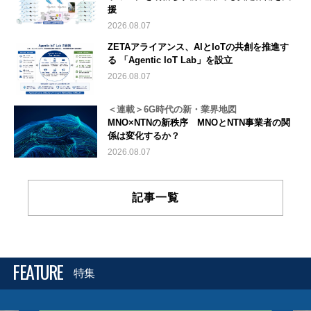
援
2026.08.07
ZETAアライアンス、AIとIoTの共創を推進す
る 「Agentic IoT Lab」を設立
2026.08.07
＜連載＞6G時代の新・業界地図
MNO×NTNの新秩序 MNOとNTN事業者の関
係は変化するか？
2026.08.07
記事一覧
FEATURE
特集