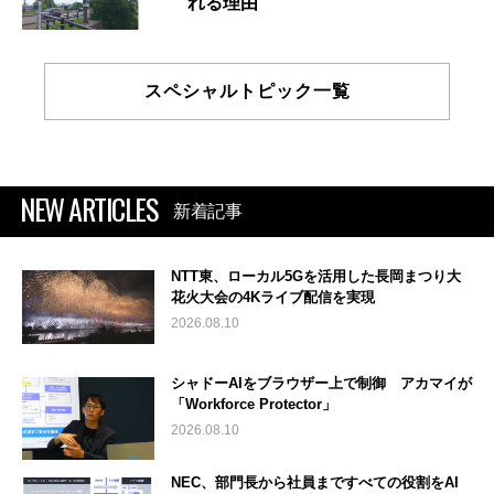
れる理由
スペシャルトピック一覧
NEW ARTICLES
新着記事
NTT東、ローカル5Gを活用した長岡まつり大
花火大会の4Kライブ配信を実現
2026.08.10
シャドーAIをブラウザー上で制御 アカマイが
「Workforce Protector」
2026.08.10
NEC、部門長から社員まですべての役割をAI