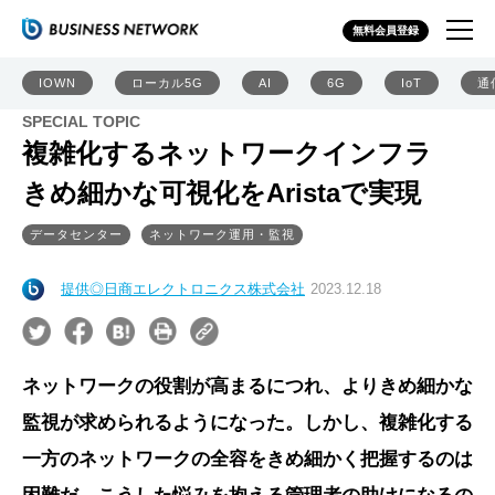
無料会員登録
IOWN
ローカル5G
AI
6G
IoT
通
SPECIAL TOPIC
複雑化するネットワークインフラ
きめ細かな可視化をAristaで実現
データセンター
ネットワーク運用・監視
提供◎日商エレクトロニクス株式会社
2023.12.18
ネットワークの役割が高まるにつれ、よりきめ細かな
監視が求められるようになった。しかし、複雑化する
一方のネットワークの全容をきめ細かく把握するのは