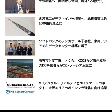
ラ強靭化へ 関西から全国、海外へ羽ばたく」
古河電工が光ファイバー増産へ、総投資額は約
1000億円見込む
ソフトバンクのシンガポール子会社、東南アジ
アでAIデータセンター構築に着手
石狩市とNTT東、さくら、KCCSなど市内立地
のDC事業者らがコンソーシアム設立
MCデジタル・リアルティとNTTスマートコネ
クト、大阪エリアのAIインフラ強化に向け協業