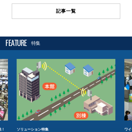
記事一覧
FEATURE
特集
結！
ソリューション特集
ワイ