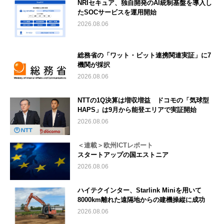
NRIセキュア、独自開発のAI統制基盤を導入し
たSOCサービスを運用開始
2026.08.06
総務省の「ワット・ビット連携関連実証」に7
機関が採択
2026.08.06
NTTの1Q決算は増収増益 ドコモの「気球型
HAPS」は9月から能登エリアで実証開始
2026.08.06
＜連載＞欧州ICTレポート
スタートアップの国エストニア
2026.08.06
ハイテクインター、Starlink Miniを用いて
8000km離れた遠隔地からの建機操縦に成功
2026.08.06