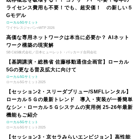
ライセンス費用も不要！でも、超安価！ の新しい５
Gモデル
ローカル5Gサミット
ワイヤレスジャパン×WTP 2026
高価な専用ネットワークは本当に必要か？ AIネット
ワーク構築の現実解
SB C&S株式会社／日本ヒューレット・パッカード合同会社
【基調講演・総務省 佐藤移動通信企画官】ローカル
5Gの更なる普及拡大に向けて
ローカル5Gサミット
ローカル5Gサミット2025
【セッション2・スリーダブリュー/SMFLレンタル】
ローカル５Ｇの最新トレンド 導入・実装が一番簡単
なシン・ローカル５Ｇシステムの実用例 25-26年最新
機能もご紹介
ローカル5Gサミット
ローカル5Gサミット2025
【セッション3・京セラみらいエンビジョン】高性能