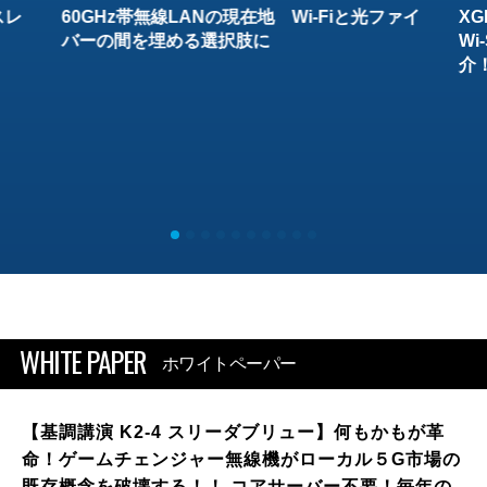
スレ
60GHz帯無線LANの現在地 Wi-Fiと光ファイ
XG
バーの間を埋める選択肢に
W
介
WHITE PAPER
ホワイトペーパー
【基調講演 K2-4 スリーダブリュー】何もかもが革
命！ゲームチェンジャー無線機がローカル５G市場の
既存概念を破壊する！！ コアサーバー不要！毎年の