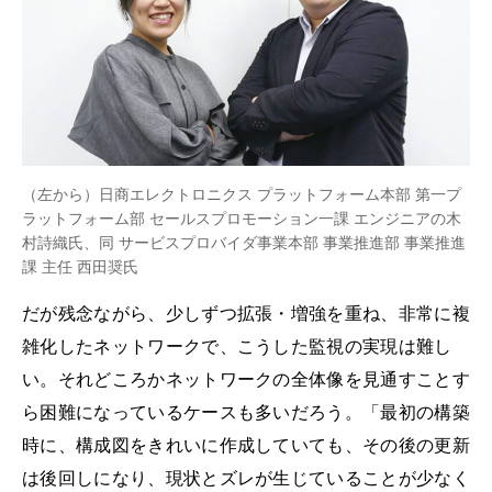
（左から）日商エレクトロニクス プラットフォーム本部 第一プ
ラットフォーム部 セールスプロモーション一課 エンジニアの木
村詩織氏、同 サービスプロバイダ事業本部 事業推進部 事業推進
課 主任 西田奨氏
だが残念ながら、少しずつ拡張・増強を重ね、非常に複
雑化したネットワークで、こうした監視の実現は難し
い。それどころかネットワークの全体像を見通すことす
ら困難になっているケースも多いだろう。「最初の構築
時に、構成図をきれいに作成していても、その後の更新
は後回しになり、現状とズレが生じていることが少なく