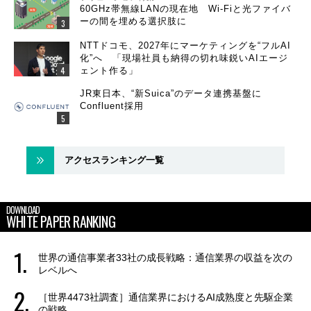
60GHz帯無線LANの現在地 Wi-Fiと光ファイバ
ーの間を埋める選択肢に
NTTドコモ、2027年にマーケティングを“フルAI
化”へ 「現場社員も納得の切れ味鋭いAIエージ
ェント作る」
JR東日本、“新Suica”のデータ連携基盤に
Confluent採用
アクセスランキング一覧
DOWNLOAD
WHITE PAPER RANKING
世界の通信事業者33社の成長戦略：通信業界の収益を次の
レベルへ
［世界4473社調査］通信業界におけるAI成熟度と先駆企業
の戦略