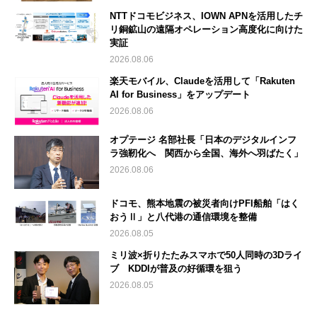
NTTドコモビジネス、IOWN APNを活用したチ
リ銅鉱山の遠隔オペレーション高度化に向けた
実証
2026.08.06
楽天モバイル、Claudeを活用して「Rakuten
AI for Business」をアップデート
2026.08.06
オプテージ 名部社長「日本のデジタルインフ
ラ強靭化へ 関西から全国、海外へ羽ばたく」
2026.08.06
ドコモ、熊本地震の被災者向けPFI船舶「はく
おうⅡ」と八代港の通信環境を整備
2026.08.05
ミリ波×折りたたみスマホで50人同時の3Dライ
ブ KDDIが普及の好循環を狙う
2026.08.05