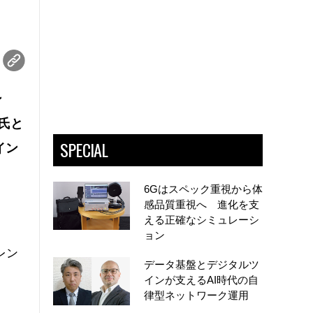
ン
ー氏と
SPECIAL
イン
6Gはスペック重視から体
感品質重視へ 進化を支
える正確なシミュレーシ
ョン
レン
データ基盤とデジタルツ
インが支えるAI時代の自
律型ネットワーク運用