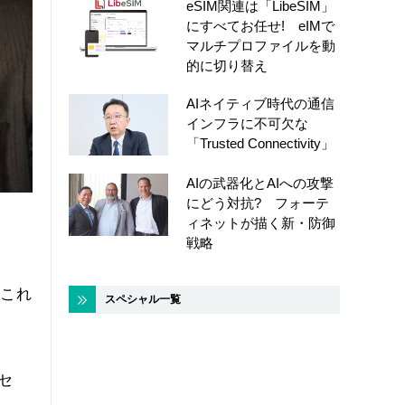
eSIM関連は「LibeSIM」
にすべてお任せ! eIMで
マルチプロファイルを動
的に切り替え
AIネイティブ時代の通信
インフラに不可欠な
「Trusted Connectivity」
AIの武器化とAIへの攻撃
にどう対抗? フォーテ
ィネットが描く新・防御
戦略
、これ
スペシャル一覧
セ