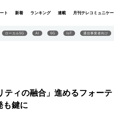
ート
新着
ランキング
連載
月刊テレコミュニケー
ローカル5G
AI
6G
IoT
通信事業者向け
リティの融合」進めるフォーテ
発も鍵に