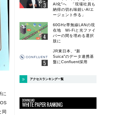
AI化”へ 「現場社員も
納得の切れ味鋭いAIエ
ージェント作る」
60GHz帯無線LANの現
在地 Wi-Fiと光ファイ
バーの間を埋める選択
肢に
JR東日本、“新
Suica”のデータ連携基
盤にConfluent採用
アクセスランキング一覧
所に
DOWNLOAD
OS
WHITE PAPER RANKING
と同