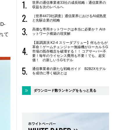
世界の通信事業者33社の成長戦略：通信業界の
収益を次のレベルへ
［世界4473社調査］通信業界におけるAI成熟度
と先駆企業の戦略
D-
高価な専用ネットワークは本当に必要か？ AIネ
れて
ットワーク構築の現実解
【基調講演 K2-4 スリーダブリュー】何もかもが
革命！ゲームチェンジャー無線機がローカル５G
市場の既存概念を破壊する！！ コアサーバー不
要！毎年のライセンス費用も不要！でも、超安
価！ の新しい５Gモデル
通信事業者の新たな戦略ガイド B2B2Xモデル
を成功に導く秘訣とは
ダウンロード数ランキングをもっと見る