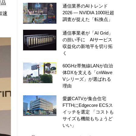
製品
通信業界のAIトレンド
2026 ― NVIDIA 1000社超
加速
調査が捉えた「転換点」
通信事業者が「AI Grid」
の担い手に AIサービス
収益化の新地平を切り拓
く
60GHz帯無線LANが自治
体DXを支える「cnWave
Vシリーズ」が選ばれる
理由
愛媛CATVが集合住宅
FTTHにEdgecore ECSス
イッチを選定 「コストも
サイズも機能もちょうど
いい」