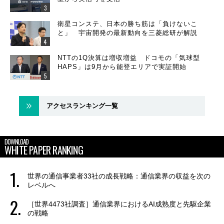
衛星コンステ、日本の勝ち筋は「負けないこ
と」 宇宙開発の最新動向を三菱総研が解説
NTTの1Q決算は増収増益 ドコモの「気球型
HAPS」は9月から能登エリアで実証開始
アクセスランキング一覧
DOWNLOAD
WHITE PAPER RANKING
世界の通信事業者33社の成長戦略：通信業界の収益を次の
レベルへ
［世界4473社調査］通信業界におけるAI成熟度と先駆企業
の戦略