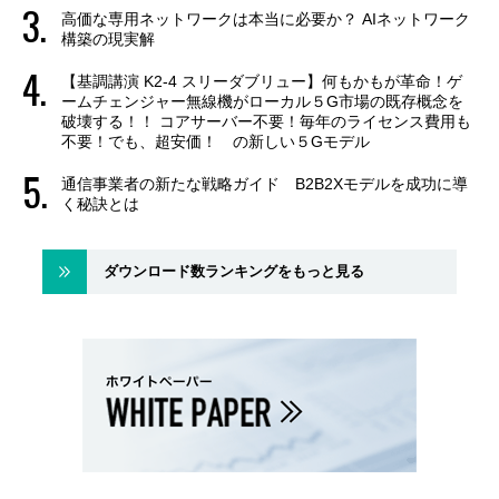
高価な専用ネットワークは本当に必要か？ AIネットワーク
構築の現実解
【基調講演 K2-4 スリーダブリュー】何もかもが革命！ゲ
ームチェンジャー無線機がローカル５G市場の既存概念を
破壊する！！ コアサーバー不要！毎年のライセンス費用も
不要！でも、超安価！ の新しい５Gモデル
通信事業者の新たな戦略ガイド B2B2Xモデルを成功に導
く秘訣とは
ダウンロード数ランキングをもっと見る