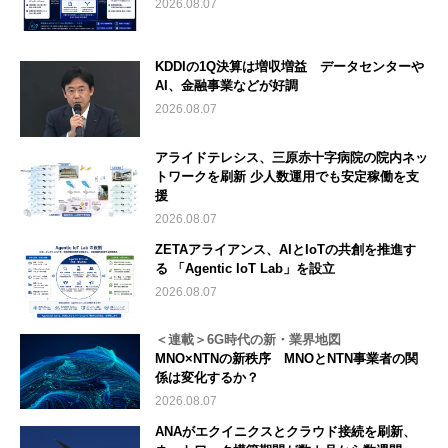
2026.08.07
KDDIの1Q決算は増収増益 データセンターや
AI、金融事業などが好調
2026.08.07
アライドテレシス、三原赤十字病院の院内ネッ
トワークを刷新 少人数運用でも安定稼働を支
援
2026.08.07
ZETAアライアンス、AIとIoTの共創を推進す
る 「Agentic IoT Lab」を設立
2026.08.07
＜連載＞6G時代の新・業界地図
MNO×NTNの新秩序 MNOとNTN事業者の関
係は変化するか？
2026.08.07
ANAがエクイニクスとクラウド接続を刷新、