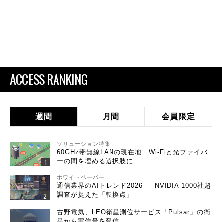
ACCESS RANKING
週間
月間
会員限定
ソリューション特集
60GHz帯無線LANの現在地 Wi-Fiと光ファイバ
ーの間を埋める選択肢に
ホワイトペーパー
通信業界のAIトレンド2026 ― NVIDIA 1000社超
調査が捉えた「転換点」
古野電気、LEO衛星測位サービス「Pulsar」の衛
星から実信号を受信