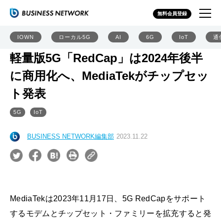
無料会員登録
IOWN
ローカル5G
AI
6G
IoT
通
軽量版5G「RedCap」は2024年後半
に商用化へ、MediaTekがチップセッ
ト発表
5G
IoT
BUSINESS NETWORK編集部
2023.11.22
MediaTekは2023年11月17日、5G RedCapをサポート
するモデムとチップセット・ファミリーを拡充すると発