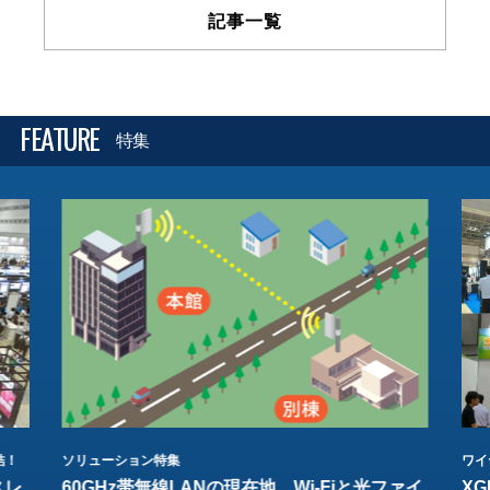
記事一覧
FEATURE
特集
結！
ソリューション特集
ワイ
スレ
60GHz帯無線LANの現在地 Wi-Fiと光ファイ
XG