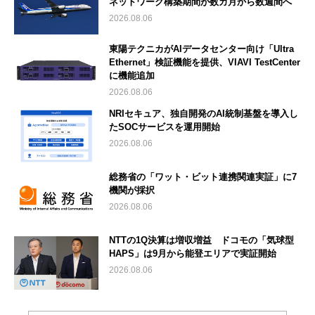
ネットワーク構築期間が数カ月から数週間へ
2026.08.06
東陽テクニカがAIデータセンター向け「Ultra
Ethernet」検証機能を提供、VIAVI TestCenter
に機能追加
2026.08.06
NRIセキュア、独自開発のAI統制基盤を導入し
たSOCサービスを運用開始
2026.08.06
総務省の「ワット・ビット連携関連実証」に7
機関が採択
2026.08.06
NTTの1Q決算は増収増益 ドコモの「気球型
HAPS」は9月から能登エリアで実証開始
2026.08.06