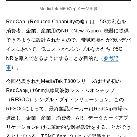
MediaTek M60のイメージ画像
RedCap（Reduced Capabilityの略）は、5Gの利点を
消費者、企業、産業用のNR（New Radio）機器に提供
できるように設計されたもので、帯域幅要件が低いデバ
イスにおいて、低コストかつシンプルなかたちで5G
NRを導入できるようにすることが目的だ（
参考記
事
）。
今回発表されたMediaTek T300シリーズは世界初の
RedCap向け6nm無線周波数システムオンチップ
（RFSOC）シングル・ダイ・ソリューション。この
RFSOCによって、最終製品メーカーはRedCap市場へ
進出し、企業、産業、消費者、AR、データカードアプ
リケーション向けに革新的な製品設計をすることができ
るとしている。TSMC 6nmプロセスで製造され、シン