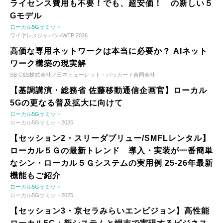
ライセンス費用も不要！でも、超安価！ の新しい５
Gモデル
ローカル5Gサミット
ワイヤレスジャパン×WTP 2026
高価な専用ネットワークは本当に必要か？ AIネット
ワーク構築の現実解
SB C&S株式会社／日本ヒューレット・パッカード合同会社
【基調講演・総務省 佐藤移動通信企画官】ローカル
5Gの更なる普及拡大に向けて
ローカル5Gサミット
ローカル5Gサミット2025
【セッション2・スリーダブリュー/SMFLレンタル】
ローカル５Ｇの最新トレンド 導入・実装が一番簡単
なシン・ローカル５Ｇシステムの実用例 25-26年最新
機能もご紹介
ローカル5Gサミット
ローカル5Gサミット2025
【セッション3・京セラみらいエンビジョン】高性能