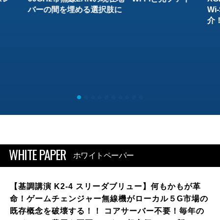
バーの間を埋める選択肢に
W
介
WHITE PAPER
ホワイトペーパー
【基調講演 K2-4 スリーダブリュー】何もかもが革
命！ゲームチェンジャー無線機がローカル５G市場の
既存概念を破壊する！！ コアサーバー不要！毎年の