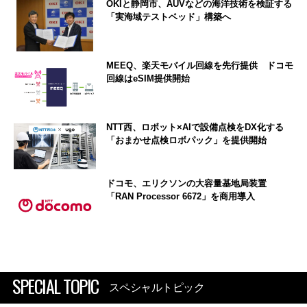
OKIと静岡市、AUVなどの海洋技術を検証する
「実海域テストベッド」構築へ
MEEQ、楽天モバイル回線を先行提供 ドコモ
回線はeSIM提供開始
NTT西、ロボット×AIで設備点検をDX化する
「おまかせ点検ロボパック」を提供開始
ドコモ、エリクソンの大容量基地局装置
「RAN Processor 6672」を商用導入
SPECIAL TOPIC
スペシャルトピック