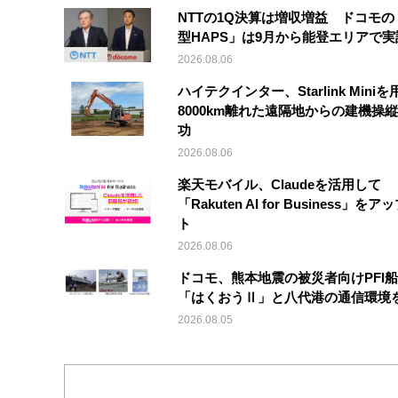
NTTの1Q決算は増収増益 ドコモの
型HAPS」は9月から能登エリアで
2026.08.06
ハイテクインター、Starlink Mini
8000km離れた遠隔地からの建機操
功
2026.08.06
楽天モバイル、Claudeを活用して
「Rakuten AI for Business」を
ト
2026.08.06
ドコモ、熊本地震の被災者向けPFI
「はくおうⅡ」と八代港の通信環境
2026.08.05