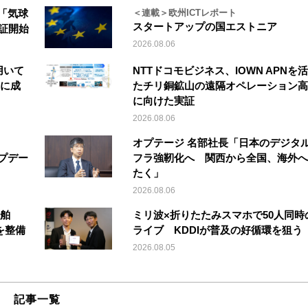
「気球
＜連載＞欧州ICTレポート
スタートアップの国エストニア
実証開始
2026.08.06
を用いて
NTTドコモビジネス、IOWN APNを
縦に成
たチリ銅鉱山の遠隔オペレーション高
に向けた実証
2026.08.06
オプテージ 名部社長「日本のデジタ
アップデー
フラ強靭化へ 関西から全国、海外へ
たく」
2026.08.06
船舶
ミリ波×折りたたみスマホで50人同時
を整備
ライブ KDDIが普及の好循環を狙う
2026.08.05
記事一覧