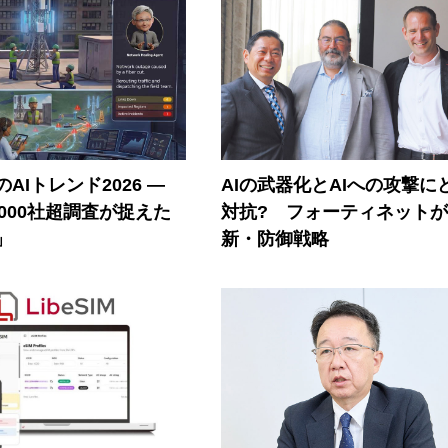
AIトレンド2026 ―
AIの武器化とAIへの攻撃に
A 1000社超調査が捉えた
対抗? フォーティネット
」
新・防御戦略