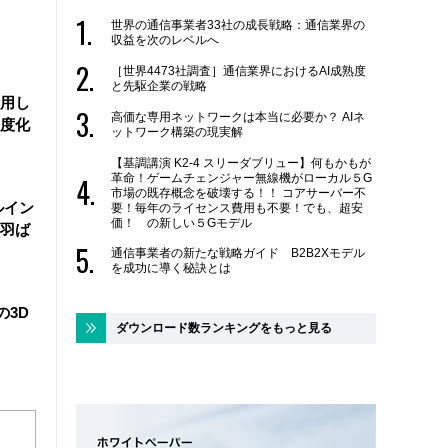
世界の通信事業者33社の成長戦略：通信業界の
収益を次のレベルへ
［世界4473社調査］通信業界におけるAI成熟度
と先駆企業の戦略
活用し
高価な専用ネットワークは本当に必要か？ AIネ
度化
ットワーク構築の現実解
【基調講演 K2-4 スリーダブリュー】何もかもが
革命！ゲームチェンジャー無線機がローカル５G
市場の既存概念を破壊する！！ コアサーバー不
ルイン
要！毎年のライセンス費用も不要！でも、超安
価！ の新しい５Gモデル
羽ば
通信事業者の新たな戦略ガイド B2B2Xモデル
を成功に導く秘訣とは
の3D
ダウンロード数ランキングをもっと見る