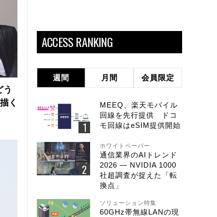
ACCESS RANKING
週間
月間
会員限定
どう
が描く
MEEQ、楽天モバイル
回線を先行提供 ドコ
モ回線はeSIM提供開始
ホワイトペーパー
通信業界のAIトレンド
2026 ― NVIDIA 1000
社超調査が捉えた「転
換点」
ソリューション特集
60GHz帯無線LANの現