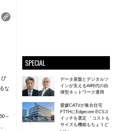
SPECIAL
よび
データ基盤とデジタルツ
インが支えるAI時代の自
するな
律型ネットワーク運用
愛媛CATVが集合住宅
FTTHにEdgecore ECSス
50～
イッチを選定 「コストも
サイズも機能もちょうど
る。
いい」