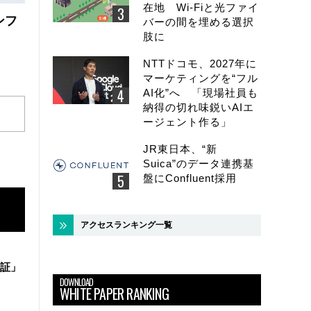
在地 Wi-Fiと光ファイ
ンフ
バーの間を埋める選択
肢に
NTTドコモ、2027年に
マーケティングを“フル
AI化”へ 「現場社員も
納得の切れ味鋭いAIエ
ージェント作る」
JR東日本、“新
Suica”のデータ連携基
盤にConfluent採用
アクセスランキング一覧
証」
DOWNLOAD
WHITE PAPER RANKING