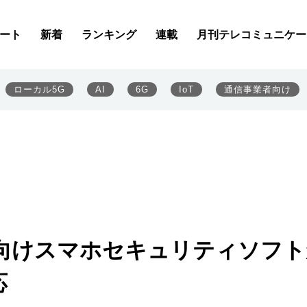
ート
新着
ランキング
連載
月刊テレコミュニケー
ローカル5G
AI
6G
IoT
通信事業者向け
向けスマホセキュリティソフト
応