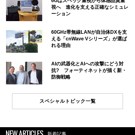
6Gはスペック重視から体感品質重
視へ 進化を支える正確なシミュレ
ーション
60GHz帯無線LANが自治体DXを支
える「cnWave Vシリーズ」が選ば
れる理由
AIの武器化とAIへの攻撃にどう対
抗? フォーティネットが描く新・
防御戦略
スペシャルトピック一覧
NEW ARTICLES
新着記事