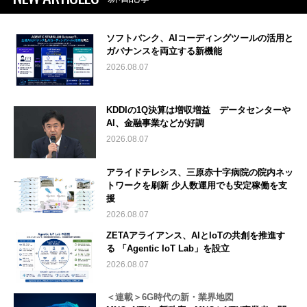
ソフトバンク、AIコーディングツールの活用と
ガバナンスを両立する新機能
2026.08.07
KDDIの1Q決算は増収増益 データセンターや
AI、金融事業などが好調
2026.08.07
アライドテレシス、三原赤十字病院の院内ネッ
トワークを刷新 少人数運用でも安定稼働を支
援
2026.08.07
ZETAアライアンス、AIとIoTの共創を推進す
る 「Agentic IoT Lab」を設立
2026.08.07
＜連載＞6G時代の新・業界地図