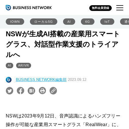
無料会員登録
IOWN
ローカル5G
AI
6G
IoT
通
NSWが生成AI搭載の産業用スマート
グラス、対話型作業支援のトライア
ルへ
AI
AR/VR
BUSINESS NETWORK編集部
2023.09.12
NSWは2023年9月12日、音声認識によるハンズフリー
操作が可能な産業用スマートグラス「RealWear」に、