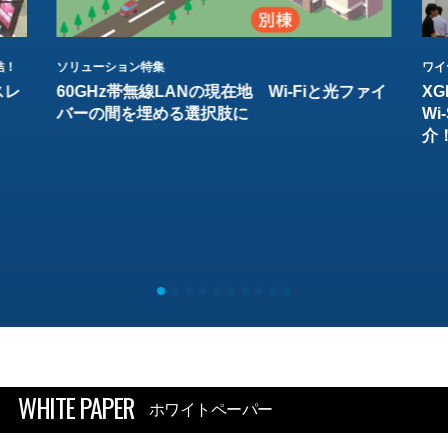
結！
ソリューション特集
ワイ
スレ
60GHz帯無線LANの現在地 Wi-Fiと光ファイ
XG
バーの間を埋める選択肢に
W
介
WHITE PAPER
ホワイトペーパー