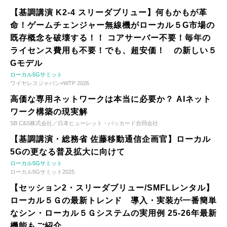
【基調講演 K2-4 スリーダブリュー】何もかもが革
命！ゲームチェンジャー無線機がローカル５G市場の
既存概念を破壊する！！ コアサーバー不要！毎年の
ライセンス費用も不要！でも、超安価！ の新しい５
Gモデル
ローカル5Gサミット
ワイヤレスジャパン×WTP 2026
高価な専用ネットワークは本当に必要か？ AIネット
ワーク構築の現実解
SB C&S株式会社／日本ヒューレット・パッカード合同会社
【基調講演・総務省 佐藤移動通信企画官】ローカル
5Gの更なる普及拡大に向けて
ローカル5Gサミット
ローカル5Gサミット2025
【セッション2・スリーダブリュー/SMFLレンタル】
ローカル５Ｇの最新トレンド 導入・実装が一番簡単
なシン・ローカル５Ｇシステムの実用例 25-26年最新
機能もご紹介