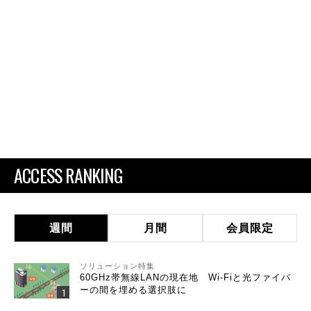
ACCESS RANKING
週間
月間
会員限定
ソリューション特集
60GHz帯無線LANの現在地 Wi-Fiと光ファイバ
ーの間を埋める選択肢に