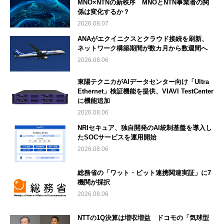
MNO×NTNの新秩序 MNOとNTN事業者の関
係は変化するか？
2026.08.07
ANAがエクイニクスとクラウド接続を刷新、
ネットワーク構築期間が数カ月から数週間へ
2026.08.06
東陽テクニカがAIデータセンター向け「Ultra
Ethernet」検証機能を提供、VIAVI TestCenter
に機能追加
2026.08.06
NRIセキュア、独自開発のAI統制基盤を導入し
たSOCサービスを運用開始
2026.08.06
総務省の「ワット・ビット連携関連実証」に7
機関が採択
2026.08.06
NTTの1Q決算は増収増益 ドコモの「気球型