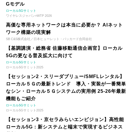
Gモデル
ローカル5Gサミット
ワイヤレスジャパン×WTP 2026
高価な専用ネットワークは本当に必要か？ AIネット
ワーク構築の現実解
SB C&S株式会社／日本ヒューレット・パッカード合同会社
【基調講演・総務省 佐藤移動通信企画官】ローカル
5Gの更なる普及拡大に向けて
ローカル5Gサミット
ローカル5Gサミット2025
【セッション2・スリーダブリュー/SMFLレンタル】
ローカル５Ｇの最新トレンド 導入・実装が一番簡単
なシン・ローカル５Ｇシステムの実用例 25-26年最新
機能もご紹介
ローカル5Gサミット
ローカル5Gサミット2025
【セッション3・京セラみらいエンビジョン】高性能
ローカル5G：新システムと端末で実現するビジネス