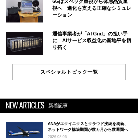
6Gはスペック重視から体感品質重
視へ 進化を支える正確なシミュレ
ーション
通信事業者が「AI Grid」の担い手
に AIサービス収益化の新地平を切
り拓く
スペシャルトピック一覧
NEW ARTICLES
新着記事
ANAがエクイニクスとクラウド接続を刷新、
ネットワーク構築期間が数カ月から数週間へ
2026.08.06