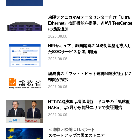
東陽テクニカがAIデータセンター向け「Ultra
Ethernet」検証機能を提供、VIAVI TestCenter
に機能追加
2026.08.06
NRIセキュア、独自開発のAI統制基盤を導入し
たSOCサービスを運用開始
2026.08.06
総務省の「ワット・ビット連携関連実証」に7
機関が採択
2026.08.06
NTTの1Q決算は増収増益 ドコモの「気球型
HAPS」は9月から能登エリアで実証開始
2026.08.06
＜連載＞欧州ICTレポート
スタートアップの国エストニア