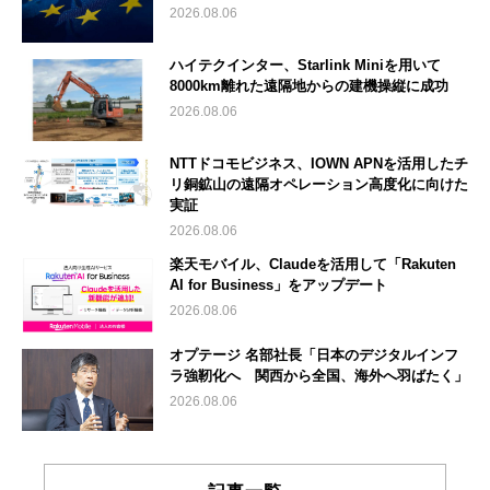
2026.08.06
ハイテクインター、Starlink Miniを用いて
8000km離れた遠隔地からの建機操縦に成功
2026.08.06
NTTドコモビジネス、IOWN APNを活用したチ
リ銅鉱山の遠隔オペレーション高度化に向けた
実証
2026.08.06
楽天モバイル、Claudeを活用して「Rakuten
AI for Business」をアップデート
2026.08.06
オプテージ 名部社長「日本のデジタルインフ
ラ強靭化へ 関西から全国、海外へ羽ばたく」
2026.08.06