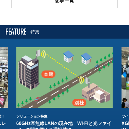
記事一覧
FEATURE
特集
結！
ソリューション特集
ワイ
スレ
60GHz帯無線LANの現在地 Wi-Fiと光ファイ
XG