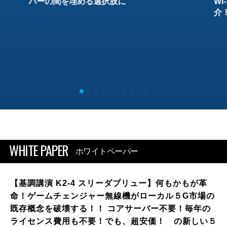
バーの間を埋める選択肢に
W
介
WHITE PAPER
ホワイトペーパー
【基調講演 K2-4 スリーダブリュー】何もかもが革
命！ゲームチェンジャー無線機がローカル５G市場の
既存概念を破壊する！！ コアサーバー不要！毎年の
ライセンス費用も不要！でも、超安価！ の新しい５