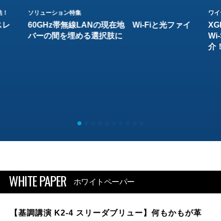
結！
ソリューション特集
ワイ
スレ
60GHz帯無線LANの現在地 Wi-Fiと光ファイ
XG
バーの間を埋める選択肢に
W
介
WHITE PAPER
ホワイトペーパー
【基調講演 K2-4 スリーダブリュー】何もかもが革