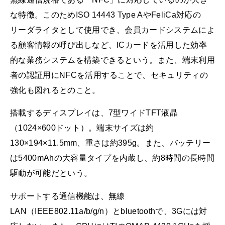
な特徴。このためISO 14443 Type AやFeliCa対応の
リーダライタとして使用でき、会員カードシステムによ
る顧客情報の呼び出しなど、ICカードを活用した効率
的な業務システムを構築できるという。また、端末利用
者の認証用にNFCを活用することで、セキュリティの
強化も図れるとのこと。
搭載するディスプレイは、7型ワイドTFT液晶
（1024×600ドット）。端末サイズは約
130×194×11.5mm、重さは約395g。また、バッテリー
は5400mAhの大容量タイプを内蔵し、約8時間の長時間
駆動が可能だという。
サポートする通信機能は、無線
LAN（IEEE802.11a/b/g/n）とbluetoothで、3Gには対