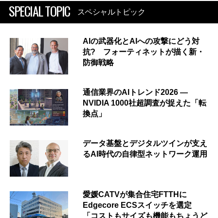
SPECIAL TOPIC
スペシャルトピック
AIの武器化とAIへの攻撃にどう対
抗? フォーティネットが描く新・
防御戦略
通信業界のAIトレンド2026 ―
NVIDIA 1000社超調査が捉えた「転
換点」
データ基盤とデジタルツインが支え
るAI時代の自律型ネットワーク運用
愛媛CATVが集合住宅FTTHに
Edgecore ECSスイッチを選定
「コストもサイズも機能もちょうど