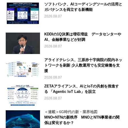
ソフトバンク、AIコーディングツールの活用と
ガバナンスを両立する新機能
2026.08.07
KDDIの1Q決算は増収増益 データセンターや
AI、金融事業などが好調
2026.08.07
アライドテレシス、三原赤十字病院の院内ネッ
トワークを刷新 少人数運用でも安定稼働を支
援
2026.08.07
ZETAアライアンス、AIとIoTの共創を推進す
る 「Agentic IoT Lab」を設立
2026.08.07
＜連載＞6G時代の新・業界地図
MNO×NTNの新秩序 MNOとNTN事業者の関
係は変化するか？