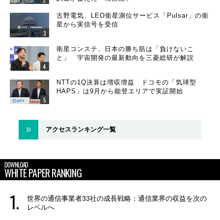
古野電気、LEO衛星測位サービス「Pulsar」の衛
星から実信号を受信
衛星コンステ、日本の勝ち筋は「負けないこ
と」 宇宙開発の最新動向を三菱総研が解説
NTTの1Q決算は増収増益 ドコモの「気球型
HAPS」は9月から能登エリアで実証開始
アクセスランキング一覧
DOWNLOAD
WHITE PAPER RANKING
世界の通信事業者33社の成長戦略：通信業界の収益を次の
レベルへ