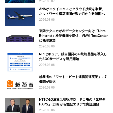
2026.08.07
ANAがエクイニクスとクラウド接続を刷新、
ネットワーク構築期間が数カ月から数週間へ
2026.08.06
東陽テクニカがAIデータセンター向け「Ultra
Ethernet」検証機能を提供、VIAVI TestCenter
に機能追加
2026.08.06
NRIセキュア、独自開発のAI統制基盤を導入し
たSOCサービスを運用開始
2026.08.06
総務省の「ワット・ビット連携関連実証」に7
機関が採択
2026.08.06
NTTの1Q決算は増収増益 ドコモの「気球型
HAPS」は9月から能登エリアで実証開始
2026.08.06