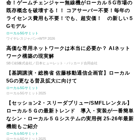
命！ゲームチェンジャー無線機がローカル５G市場の
既存概念を破壊する！！ コアサーバー不要！毎年の
ライセンス費用も不要！でも、超安価！ の新しい５
Gモデル
ローカル5Gサミット
ワイヤレスジャパン×WTP 2026
高価な専用ネットワークは本当に必要か？ AIネット
ワーク構築の現実解
SB C&S株式会社／日本ヒューレット・パッカード合同会社
【基調講演・総務省 佐藤移動通信企画官】ローカル
5Gの更なる普及拡大に向けて
ローカル5Gサミット
ローカル5Gサミット2025
【セッション2・スリーダブリュー/SMFLレンタル】
ローカル５Ｇの最新トレンド 導入・実装が一番簡単
なシン・ローカル５Ｇシステムの実用例 25-26年最新
機能もご紹介
ローカル5Gサミット
ローカル5Gサミット2025