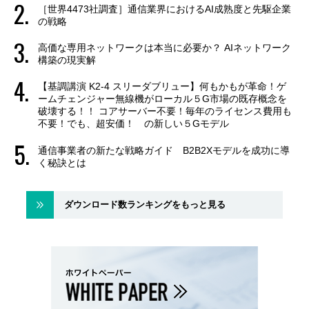
［世界4473社調査］通信業界におけるAI成熟度と先駆企業
の戦略
高価な専用ネットワークは本当に必要か？ AIネットワーク
構築の現実解
【基調講演 K2-4 スリーダブリュー】何もかもが革命！ゲ
ームチェンジャー無線機がローカル５G市場の既存概念を
破壊する！！ コアサーバー不要！毎年のライセンス費用も
不要！でも、超安価！ の新しい５Gモデル
通信事業者の新たな戦略ガイド B2B2Xモデルを成功に導
く秘訣とは
ダウンロード数ランキングをもっと見る