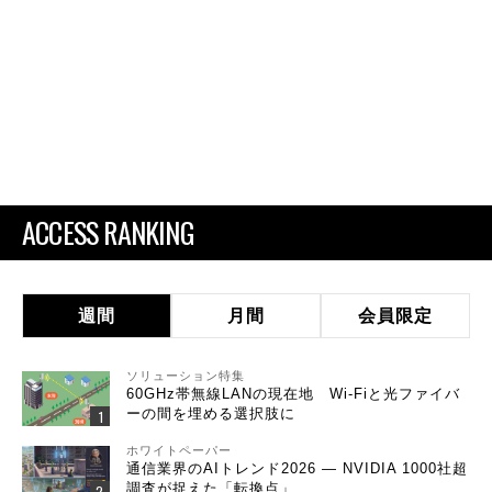
ACCESS RANKING
週間
月間
会員限定
ソリューション特集
60GHz帯無線LANの現在地 Wi-Fiと光ファイバ
ーの間を埋める選択肢に
ホワイトペーパー
通信業界のAIトレンド2026 ― NVIDIA 1000社超
調査が捉えた「転換点」