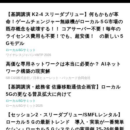
【基調講演 K2-4 スリーダブリュー】何もかもが革
命！ゲームチェンジャー無線機がローカル５G市場の
既存概念を破壊する！！ コアサーバー不要！毎年の
ライセンス費用も不要！でも、超安価！ の新しい５
Gモデル
ローカル5Gサミット
ワイヤレスジャパン×WTP 2026
高価な専用ネットワークは本当に必要か？ AIネット
ワーク構築の現実解
SB C&S株式会社／日本ヒューレット・パッカード合同会社
【基調講演・総務省 佐藤移動通信企画官】ローカル
5Gの更なる普及拡大に向けて
ローカル5Gサミット
ローカル5Gサミット2025
【セッション2・スリーダブリュー/SMFLレンタル】
ローカル５Ｇの最新トレンド 導入・実装が一番簡単
なシン・ローカル５Ｇシステムの実用例 25-26年最新