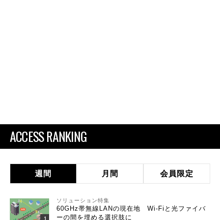
ACCESS RANKING
週間
月間
会員限定
ソリューション特集
60GHz帯無線LANの現在地 Wi-Fiと光ファイバ
ーの間を埋める選択肢に