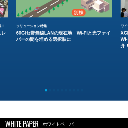
結！
ソリューション特集
ワイ
スレ
60GHz帯無線LANの現在地 Wi-Fiと光ファイ
XG
バーの間を埋める選択肢に
W
介
WHITE PAPER
ホワイトペーパー