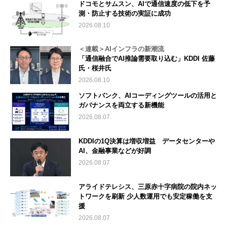
ドコモとサムスン、AIで通信速度の低下を予
測・防止する技術の実証に成功
2026.08.10
＜連載＞AIインフラの新潮流
「通信融合でAI推論需要取り込む」KDDI 佐藤
氏・桜井氏
2026.08.10
ソフトバンク、AIコーディングツールの活用と
ガバナンスを両立する新機能
2026.08.07
KDDIの1Q決算は増収増益 データセンターや
AI、金融事業などが好調
2026.08.07
アライドテレシス、三原赤十字病院の院内ネッ
トワークを刷新 少人数運用でも安定稼働を支
援
2026.08.07