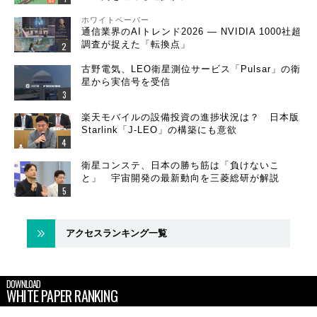
ホワイトペーパー
通信業界のAIトレンド2026 ― NVIDIA 1000社超
調査が捉えた「転換点」
古野電気、LEO衛星測位サービス「Pulsar」の衛
星から実信号を受信
楽天モバイルの設備投資の進捗状況は？ 日本版
Starlink「J-LEO」の構築にも意欲
衛星コンステ、日本の勝ち筋は「負けないこ
と」 宇宙開発の最新動向を三菱総研が解説
アクセスランキング一覧
DOWNLOAD
WHITE PAPER RANKING