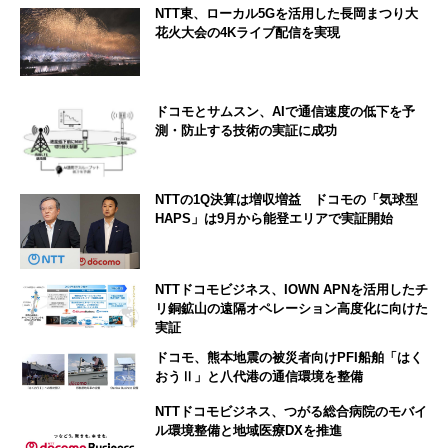
NTT東、ローカル5Gを活用した長岡まつり大
花火大会の4Kライブ配信を実現
ドコモとサムスン、AIで通信速度の低下を予
測・防止する技術の実証に成功
NTTの1Q決算は増収増益 ドコモの「気球型
HAPS」は9月から能登エリアで実証開始
NTTドコモビジネス、IOWN APNを活用したチ
リ銅鉱山の遠隔オペレーション高度化に向けた
実証
ドコモ、熊本地震の被災者向けPFI船舶「はく
おうⅡ」と八代港の通信環境を整備
NTTドコモビジネス、つがる総合病院のモバイ
ル環境整備と地域医療DXを推進