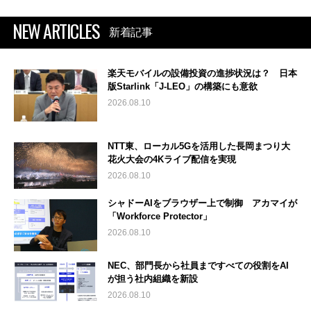
NEW ARTICLES
新着記事
楽天モバイルの設備投資の進捗状況は？ 日本
版Starlink「J-LEO」の構築にも意欲
2026.08.10
NTT東、ローカル5Gを活用した長岡まつり大
花火大会の4Kライブ配信を実現
2026.08.10
シャドーAIをブラウザー上で制御 アカマイが
「Workforce Protector」
2026.08.10
NEC、部門長から社員まですべての役割をAI
が担う社内組織を新設
2026.08.10