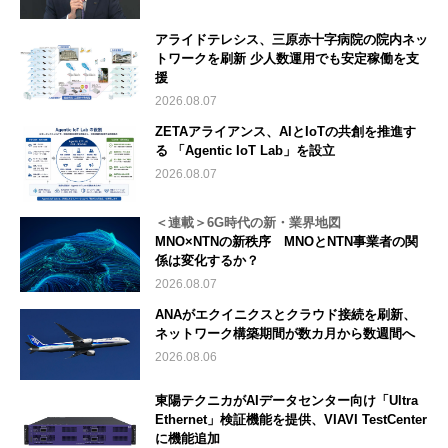
アライドテレシス、三原赤十字病院の院内ネッ
トワークを刷新 少人数運用でも安定稼働を支
援
2026.08.07
ZETAアライアンス、AIとIoTの共創を推進す
る 「Agentic IoT Lab」を設立
2026.08.07
＜連載＞6G時代の新・業界地図
MNO×NTNの新秩序 MNOとNTN事業者の関
係は変化するか？
2026.08.07
ANAがエクイニクスとクラウド接続を刷新、
ネットワーク構築期間が数カ月から数週間へ
2026.08.06
東陽テクニカがAIデータセンター向け「Ultra
Ethernet」検証機能を提供、VIAVI TestCenter
に機能追加