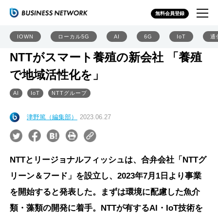
無料会員登録
IOWN
ローカル5G
AI
6G
IoT
通
NTTがスマート養殖の新会社 「養殖
で地域活性化を」
AI
IoT
NTTグループ
津野篤（編集部）
2023.06.27
NTTとリージョナルフィッシュは、合弁会社「NTTグ
リーン＆フード」を設立し、2023年7月1日より事業
を開始すると発表した。まずは環境に配慮した魚介
類・藻類の開発に着手。NTTが有するAI・IoT技術を