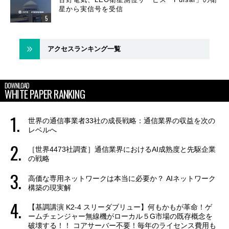
星から実信号を受信
アクセスランキング一覧
DOWNLOAD
WHITE PAPER RANKING
世界の通信事業者33社の成長戦略：通信業界の収益を次の
レベルへ
［世界4473社調査］通信業界におけるAI成熟度と先駆企業
の戦略
高価な専用ネットワークは本当に必要か？ AIネットワーク
構築の現実解
【基調講演 K2-4 スリーダブリュー】何もかもが革命！ゲ
ームチェンジャー無線機がローカル５G市場の既存概念を
破壊する！！ コアサーバー不要！毎年のライセンス費用も