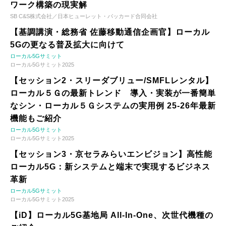
ワーク構築の現実解
SB C&S株式会社／日本ヒューレット・パッカード合同会社
【基調講演・総務省 佐藤移動通信企画官】ローカル
5Gの更なる普及拡大に向けて
ローカル5Gサミット
ローカル5Gサミット2025
【セッション2・スリーダブリュー/SMFLレンタル】
ローカル５Ｇの最新トレンド 導入・実装が一番簡単
なシン・ローカル５Ｇシステムの実用例 25-26年最新
機能もご紹介
ローカル5Gサミット
ローカル5Gサミット2025
【セッション3・京セラみらいエンビジョン】高性能
ローカル5G：新システムと端末で実現するビジネス
革新
ローカル5Gサミット
ローカル5Gサミット2025
【iD】ローカル5G基地局 All-In-One、次世代機種の