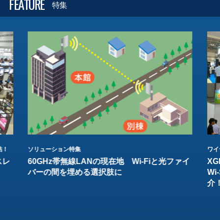
FEATURE
特集
結！
ソリューション特集
ワイ
スレ
60GHz帯無線LANの現在地 Wi-Fiと光ファイ
XG
バーの間を埋める選択肢に
W
介