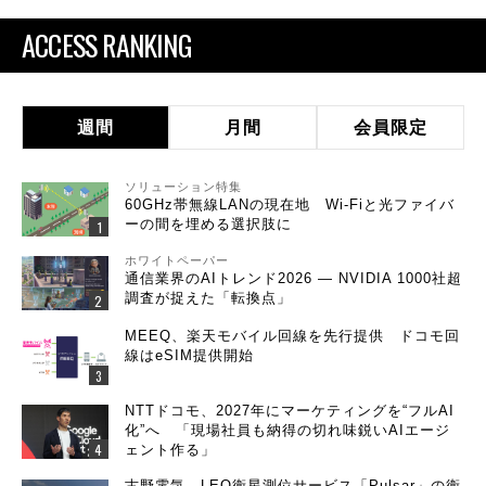
ACCESS RANKING
週間
月間
会員限定
ソリューション特集
60GHz帯無線LANの現在地 Wi-Fiと光ファイバ
ーの間を埋める選択肢に
ホワイトペーパー
通信業界のAIトレンド2026 ― NVIDIA 1000社超
調査が捉えた「転換点」
MEEQ、楽天モバイル回線を先行提供 ドコモ回
線はeSIM提供開始
NTTドコモ、2027年にマーケティングを“フルAI
化”へ 「現場社員も納得の切れ味鋭いAIエージ
ェント作る」
古野電気、LEO衛星測位サービス「Pulsar」の衛