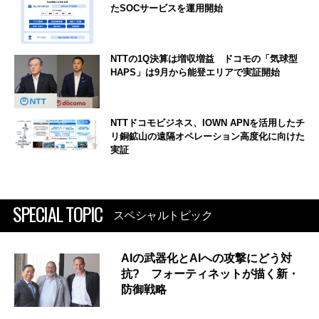
たSOCサービスを運用開始
NTTの1Q決算は増収増益 ドコモの「気球型
HAPS」は9月から能登エリアで実証開始
NTTドコモビジネス、IOWN APNを活用したチ
リ銅鉱山の遠隔オペレーション高度化に向けた
実証
SPECIAL TOPIC
スペシャルトピック
AIの武器化とAIへの攻撃にどう対
抗? フォーティネットが描く新・
防御戦略