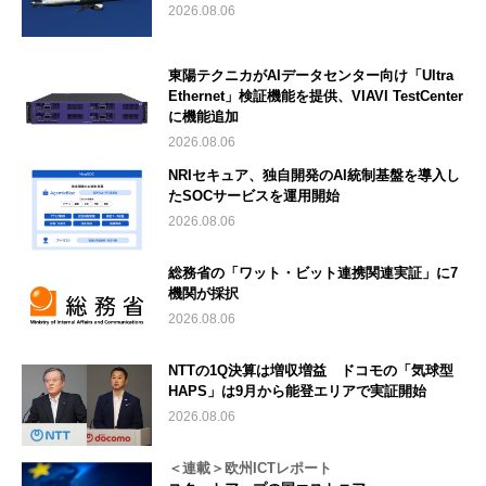
2026.08.06
東陽テクニカがAIデータセンター向け「Ultra
Ethernet」検証機能を提供、VIAVI TestCenter
に機能追加
2026.08.06
NRIセキュア、独自開発のAI統制基盤を導入し
たSOCサービスを運用開始
2026.08.06
総務省の「ワット・ビット連携関連実証」に7
機関が採択
2026.08.06
NTTの1Q決算は増収増益 ドコモの「気球型
HAPS」は9月から能登エリアで実証開始
2026.08.06
＜連載＞欧州ICTレポート