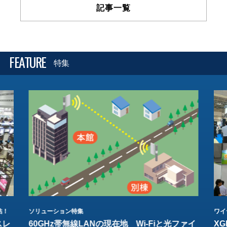
記事一覧
FEATURE
特集
結！
ソリューション特集
ワイ
スレ
60GHz帯無線LANの現在地 Wi-Fiと光ファイ
XG