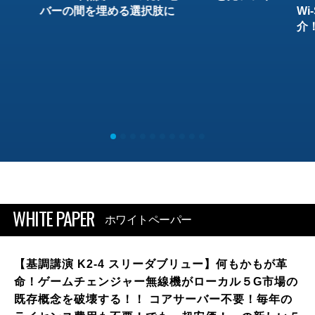
バーの間を埋める選択肢に
W
介
WHITE PAPER
ホワイトペーパー
【基調講演 K2-4 スリーダブリュー】何もかもが革
命！ゲームチェンジャー無線機がローカル５G市場の
既存概念を破壊する！！ コアサーバー不要！毎年の