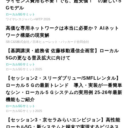
ライセンス費用も不要！でも、超安価！ の新しい５
Gモデル
ローカル5Gサミット
ワイヤレスジャパン×WTP 2026
高価な専用ネットワークは本当に必要か？ AIネット
ワーク構築の現実解
SB C&S株式会社／日本ヒューレット・パッカード合同会社
【基調講演・総務省 佐藤移動通信企画官】ローカル
5Gの更なる普及拡大に向けて
ローカル5Gサミット
ローカル5Gサミット2025
【セッション2・スリーダブリュー/SMFLレンタル】
ローカル５Ｇの最新トレンド 導入・実装が一番簡単
なシン・ローカル５Ｇシステムの実用例 25-26年最新
機能もご紹介
ローカル5Gサミット
ローカル5Gサミット2025
【セッション3・京セラみらいエンビジョン】高性能
ローカル5G：新システムと端末で実現するビジネス