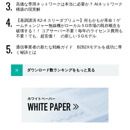
高価な専用ネットワークは本当に必要か？ AIネットワーク
構築の現実解
【基調講演 K2-4 スリーダブリュー】何もかもが革命！ゲ
ームチェンジャー無線機がローカル５G市場の既存概念を
破壊する！！ コアサーバー不要！毎年のライセンス費用も
不要！でも、超安価！ の新しい５Gモデル
通信事業者の新たな戦略ガイド B2B2Xモデルを成功に導
く秘訣とは
ダウンロード数ランキングをもっと見る