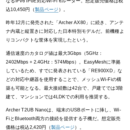
なるIPv6 IPoE対応Wi-Fi 6ルーター。想定販売価格は税
込10,450円（
製品ページ
）。
昨年12月に発売された「Archer AX80」に続き、アンテ
ナ内蔵と縦置きに対応した日本特別モデルだ。前機種よ
りコンパクトな筐体を実現したという。
通信速度のカタログ値は最大3Gbps（5GHz：
2402Mbps + 2.4GHz：574Mbps）。EasyMeshに準拠
しているため、すでに発表されている「RE900XD」な
どの対応中継器を使用することで、メッシュWi-Fiの構
築も可能となる。最大接続数は42台で、戸建てでは3階
建て、マンションでは4LDKでの利用を推奨する。
Archer T2UB Nanoは、端末のUSBポートに挿し、Wi-
FiとBluetooth両方の接続を提供する子機だ。想定販売
価格は税込2,420円（
製品ページ
）。