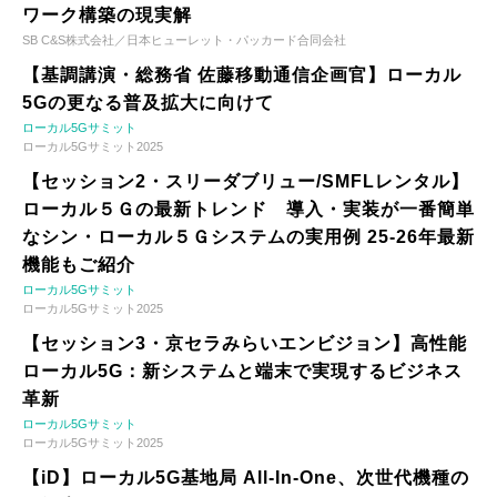
ワーク構築の現実解
SB C&S株式会社／日本ヒューレット・パッカード合同会社
【基調講演・総務省 佐藤移動通信企画官】ローカル
5Gの更なる普及拡大に向けて
ローカル5Gサミット
ローカル5Gサミット2025
【セッション2・スリーダブリュー/SMFLレンタル】
ローカル５Ｇの最新トレンド 導入・実装が一番簡単
なシン・ローカル５Ｇシステムの実用例 25-26年最新
機能もご紹介
ローカル5Gサミット
ローカル5Gサミット2025
【セッション3・京セラみらいエンビジョン】高性能
ローカル5G：新システムと端末で実現するビジネス
革新
ローカル5Gサミット
ローカル5Gサミット2025
【iD】ローカル5G基地局 All-In-One、次世代機種の