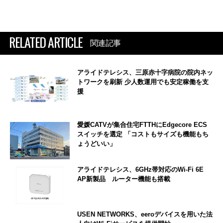
RELATED ARTICLE
関連記事
アライドテレシス、三原赤十字病院の院内ネッ
トワークを刷新 少人数運用でも安定稼働を支
援
愛媛CATVが集合住宅FTTHにEdgecore ECS
スイッチを選定 「コストもサイズも機能もち
ょうどいい」
アライドテレシス、6GHz帯対応のWi-Fi 6E
AP新製品 ルーター機能も搭載
USEN NETWORKS、eeroデバイスを用いた法