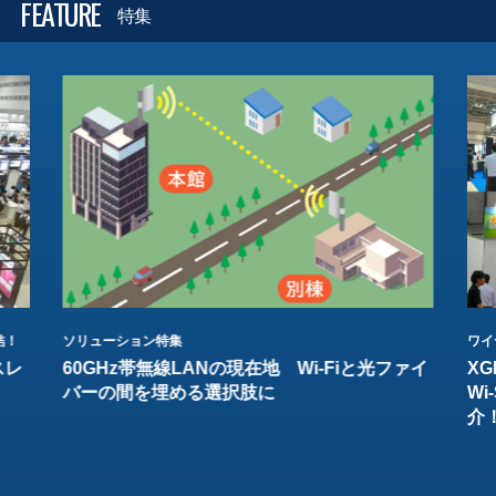
FEATURE
特集
結！
ソリューション特集
ワイ
スレ
60GHz帯無線LANの現在地 Wi-Fiと光ファイ
XG
バーの間を埋める選択肢に
W
介