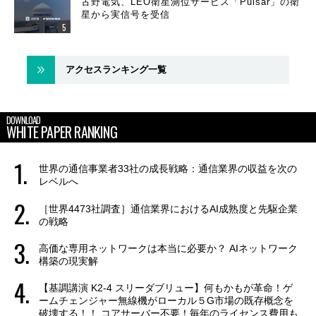
古野電気、LEO衛星測位サービス「Pulsar」の衛
星から実信号を受信
アクセスランキング一覧
DOWNLOAD
WHITE PAPER RANKING
世界の通信事業者33社の成長戦略：通信業界の収益を次の
レベルへ
［世界4473社調査］通信業界におけるAI成熟度と先駆企業
の戦略
高価な専用ネットワークは本当に必要か？ AIネットワーク
構築の現実解
【基調講演 K2-4 スリーダブリュー】何もかもが革命！ゲ
ームチェンジャー無線機がローカル５G市場の既存概念を
破壊する！！ コアサーバー不要！毎年のライセンス費用も