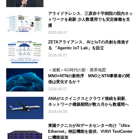
アライドテレシス、三原赤十字病院の院内ネッ
トワークを刷新 少人数運用でも安定稼働を支
援
2026.08.07
ZETAアライアンス、AIとIoTの共創を推進す
る 「Agentic IoT Lab」を設立
2026.08.07
＜連載＞6G時代の新・業界地図
MNO×NTNの新秩序 MNOとNTN事業者の関
係は変化するか？
2026.08.07
ANAがエクイニクスとクラウド接続を刷新、
ネットワーク構築期間が数カ月から数週間へ
2026.08.06
東陽テクニカがAIデータセンター向け「Ultra
Ethernet」検証機能を提供、VIAVI TestCenter
に機能追加