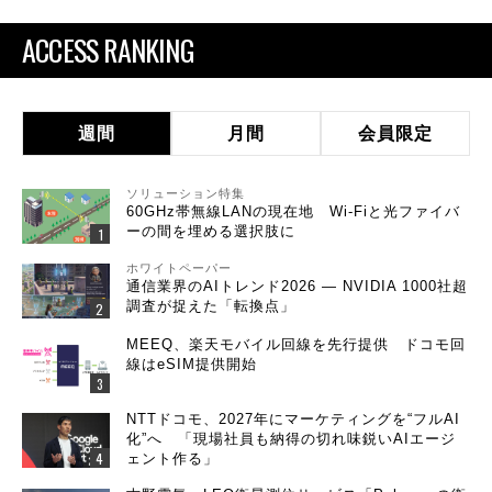
ACCESS RANKING
週間
月間
会員限定
ソリューション特集
60GHz帯無線LANの現在地 Wi-Fiと光ファイバ
ーの間を埋める選択肢に
ホワイトペーパー
通信業界のAIトレンド2026 ― NVIDIA 1000社超
調査が捉えた「転換点」
MEEQ、楽天モバイル回線を先行提供 ドコモ回
線はeSIM提供開始
NTTドコモ、2027年にマーケティングを“フルAI
化”へ 「現場社員も納得の切れ味鋭いAIエージ
ェント作る」